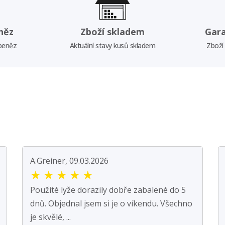
něz
Zboží skladem
Gar
 peněz
Aktuální stavy kusů skladem
Zboží
A.Greiner, 09.03.2026
★
★
★
★
★
Použité lyže dorazily dobře zabalené do 5
dnů. Objednal jsem si je o víkendu. Všechno
je skvělé, ...