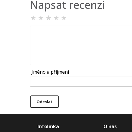
Napsat recenzi
★
★
★
★
★
Jméno a příjmení
Odeslat
Infolinka
O nás