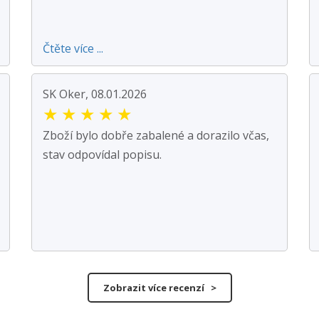
Čtěte více ...
SK Oker, 08.01.2026
★
★
★
★
★
Zboží bylo dobře zabalené a dorazilo včas,
stav odpovídal popisu.
Zobrazit více recenzí >