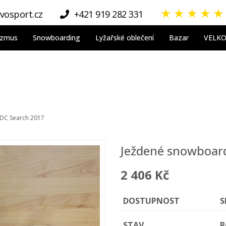
★
★
★
★
★
vosport.cz
+421 919 282 331
nizmus
Snowboarding
Lyžařské oblečení
Bazar
VELK
DC Search 2017
Ježdené snowboar
2 406 Kč
DOSTUPNOST
S
STAV
P