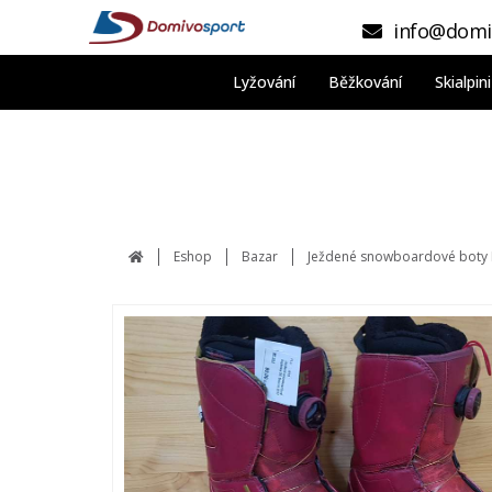
info@domi
Lyžování
Běžkování
Skialpi
Eshop
Bazar
Ježdené snowboardové boty 