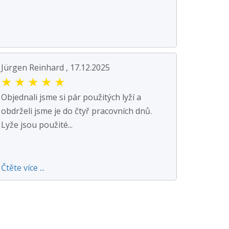
Jürgen Reinhard , 17.12.2025
★
★
★
★
★
Objednali jsme si pár použitých lyží a
obdrželi jsme je do čtyř pracovních dnů.
Lyže jsou použité...
Čtěte více ...