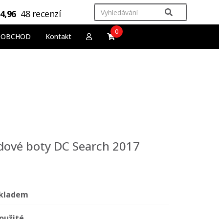
4,96
48 recenzí
0
OOBCHOD
Kontakt
dové boty DC Search 2017
kladem
oužité