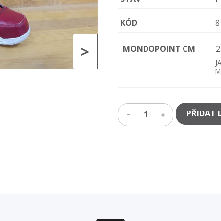
KÓD
8
>
MONDOPOINT CM
2
J
M
PŘIDAT 
1