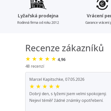
Lyžařská prodejna
Vrácení pe
Rodinná firma od roku 2012
Garance vrácení
Recenze zákazníků
★
★
★
★
★
4,96
48 recenzí
Marcel Kapitschke, 07.05.2026
★
★
★
★
★
Dobrý den, s lyžemi jsem velmi spokojený.
Nejeví téměř žádné známky opotřebení.