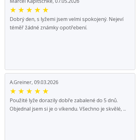
Marcel Kapitschke, 07.05.2026
★
★
★
★
★
Dobrý den, s lyžemi jsem velmi spokojený. Nejeví
téměř žádné známky opotřebení.
A.Greiner, 09.03.2026
★
★
★
★
★
Použité lyže dorazily dobře zabalené do 5 dnů.
Objednal jsem si je o víkendu. Všechno je skvělé, ...