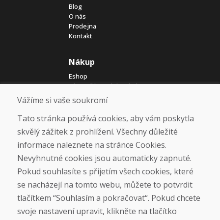
Blog
O nás
Prodejna
Kontakt
Nákup
Eshop
Jak posíláme elektrokola
Obchodní podmínky
Vážíme si vaše soukromí
Doprava
Platba
Tato stránka používá cookies, aby vám poskytla
Reklamace
skvělý zážitek z prohlížení. Všechny důležité
Vrácení a výměna zboží
informace naleznete na stránce Cookies.
Ochrana osobních údajů
Cookies
Nevyhnutné cookies jsou automaticky zapnuté.
Pokud souhlasíte s přijetím všech cookies, které
Sociální sítě
se nacházejí na tomto webu, můžete to potvrdit
tlačítkem “Souhlasím a pokračovat“. Pokud chcete
svoje nastavení upravit, klikněte na tlačítko