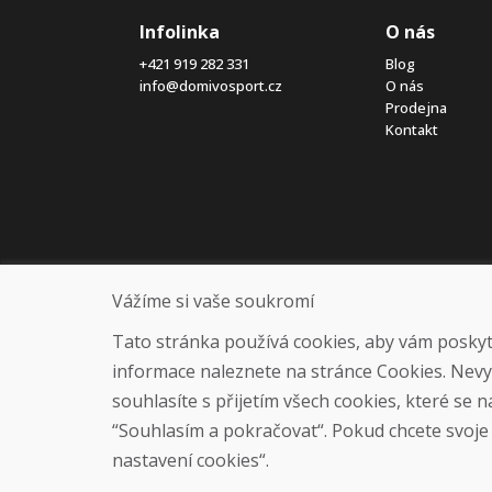
Infolinka
O nás
+421 919 282 331
Blog
info@domivosport.cz
O nás
Prodejna
Kontakt
Vážíme si vaše soukromí
Tato stránka používá cookies, aby vám poskytla
informace naleznete na stránce Cookies. Nev
souhlasíte s přijetím všech cookies, které se 
“Souhlasím a pokračovat“. Pokud chcete svoje n
nastavení cookies“.