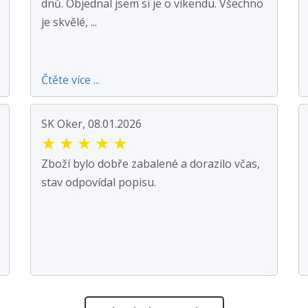
dnů. Objednal jsem si je o víkendu. Všechno
je skvělé, ...
Čtěte více ...
SK Oker, 08.01.2026
★
★
★
★
★
Zboží bylo dobře zabalené a dorazilo včas,
stav odpovídal popisu.