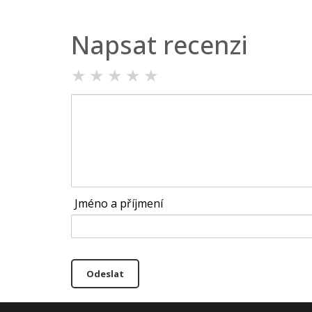
Napsat recenzi
★
★
★
★
★
Jméno a příjmení
Odeslat