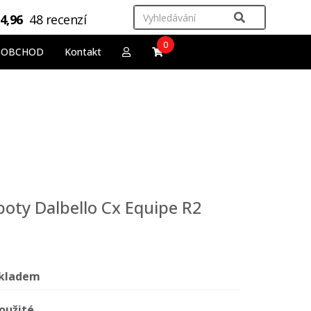
4,96
48 recenzí
0
OOBCHOD
Kontakt
boty Dalbello Cx Equipe R2
kladem
oužité