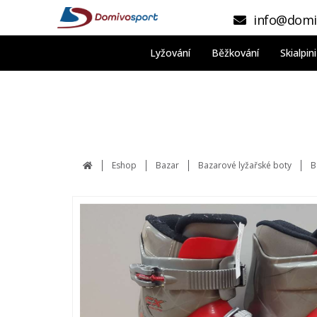
info@domi
Lyžování
Běžkování
Skialpi
Eshop
Bazar
Bazarové lyžařské boty
B