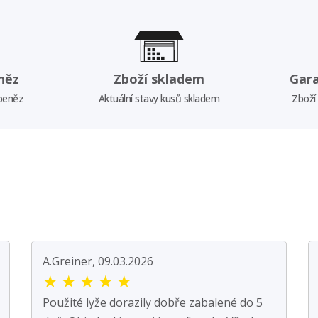
něz
Zboží skladem
Gar
 peněz
Aktuální stavy kusů skladem
Zboží
A.Greiner, 09.03.2026
★
★
★
★
★
Použité lyže dorazily dobře zabalené do 5