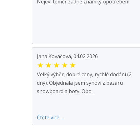
Nejeví téměř žádné známky opotřebení.
Jana Kováčová, 04.02.2026
★
★
★
★
★
Velký výběr, dobré ceny, rychlé dodání (2
dny). Objednala jsem synovi z bazaru
snowboard a boty. Obo...
Čtěte více ...