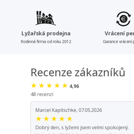
Lyžařská prodejna
Vrácení pe
Rodinná firma od roku 2012
Garance vrácení
Recenze zákazníků
★
★
★
★
★
4,96
48 recenzí
Marcel Kapitschke, 07.05.2026
★
★
★
★
★
Dobrý den, s lyžemi jsem velmi spokojený.