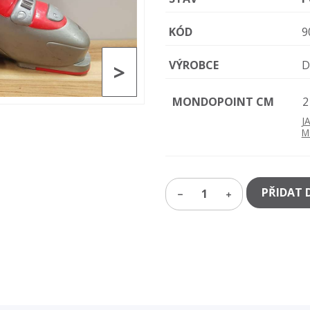
KÓD
9
VÝROBCE
D
>
MONDOPOINT CM
2
J
M
PŘIDAT 
1