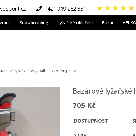
★
★
★
★
★
vosport.cz
+421 919 282 331
nizmus
Snowboarding
Lyžařské oblečení
Bazar
VELK
azárové lyžařské boty Dalbello Cx Equipe R2
Bazárové lyžařské 
705 Kč
DOSTUPNOST
S
STAV
P