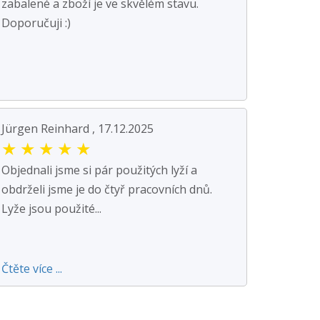
zabalené a zboží je ve skvělém stavu.
Doporučuji :)
Jürgen Reinhard , 17.12.2025
★
★
★
★
★
Objednali jsme si pár použitých lyží a
obdrželi jsme je do čtyř pracovních dnů.
Lyže jsou použité...
Čtěte více ...