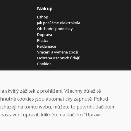
Nákup
Eshop
Jak posíláme elektrokola
Obchodní podmínky
Doprava
Platba
Reklamace
Vrácení a výměna zboží
Ochrana osobních údajů
Cookies
 skvělý zážitek z prohlížení. Všechny důležité
yhnutné cookies jsou automaticky zapnuté. Pokud
nacházejí na tomto webu, můžete to potvrdit tlačítkem
© DOMIVOSPORT 2026, všechna práva vyhrazena
astavení upravit, klikněte na tlačítko “Upravit
DUFEKSOFT
-
tvorba webových stránek
,
tvorba eshopů