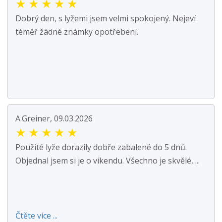
★
★
★
★
★
Dobrý den, s lyžemi jsem velmi spokojený. Nejeví
téměř žádné známky opotřebení.
A.Greiner, 09.03.2026
★
★
★
★
★
Použité lyže dorazily dobře zabalené do 5 dnů.
Objednal jsem si je o víkendu. Všechno je skvělé, ...
Čtěte více ...