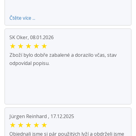
Čtěte více ...
SK Oker, 08.01.2026
★
★
★
★
★
Zboží bylo dobře zabalené a dorazilo včas, stav
odpovídal popisu.
Jürgen Reinhard , 17.12.2025
★
★
★
★
★
Objednali jsme si pár použitých lyží a obdrželi jsme