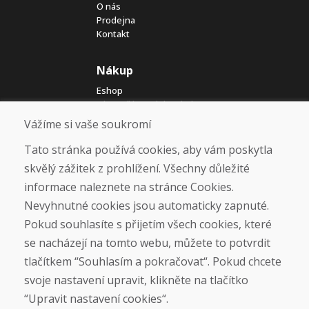
O nás
Prodejna
Kontakt
Nákup
Eshop
Jak posíláme elektrokola
Obchodní podmínky
Vážíme si vaše soukromí
Doprava
Platba
Tato stránka používá cookies, aby vám poskytla
Reklamace
skvělý zážitek z prohlížení. Všechny důležité
Vrácení a výměna zboží
informace naleznete na stránce Cookies.
Ochrana osobních údajů
Cookies
Nevyhnutné cookies jsou automaticky zapnuté.
Pokud souhlasíte s přijetím všech cookies, které
Sociální sítě
se nacházejí na tomto webu, můžete to potvrdit
tlačítkem “Souhlasím a pokračovat“. Pokud chcete
svoje nastavení upravit, klikněte na tlačítko
“Upravit nastavení cookies“.