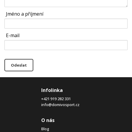
Jméno a příjmení
E-mail
Odeslat
Infolinka
+421 919 282 331
info@domivosport.cz
O nás
Blog