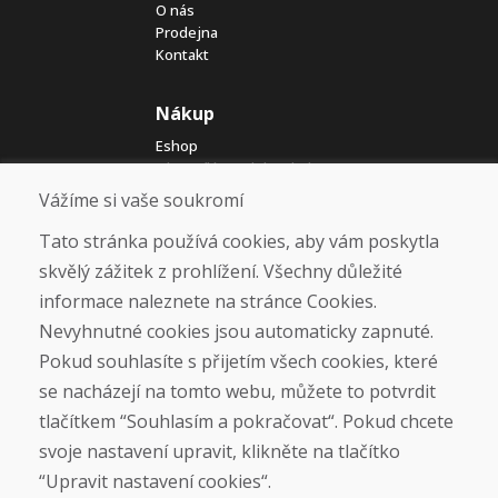
O nás
Prodejna
Kontakt
Nákup
Eshop
Jak posíláme elektrokola
Obchodní podmínky
Vážíme si vaše soukromí
Doprava
Platba
Tato stránka používá cookies, aby vám poskytla
Reklamace
skvělý zážitek z prohlížení. Všechny důležité
Vrácení a výměna zboží
informace naleznete na stránce Cookies.
Ochrana osobních údajů
Cookies
Nevyhnutné cookies jsou automaticky zapnuté.
Pokud souhlasíte s přijetím všech cookies, které
Sociální sítě
se nacházejí na tomto webu, můžete to potvrdit
tlačítkem “Souhlasím a pokračovat“. Pokud chcete
svoje nastavení upravit, klikněte na tlačítko
“Upravit nastavení cookies“.