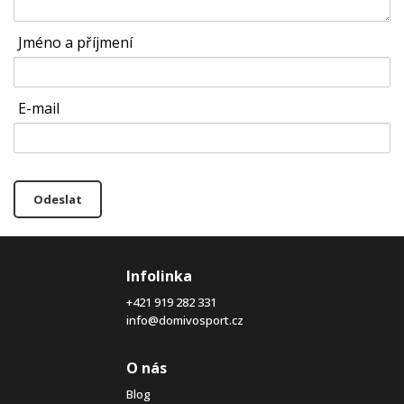
Jméno a příjmení
E-mail
Odeslat
Infolinka
+421 919 282 331
info@domivosport.cz
O nás
Blog