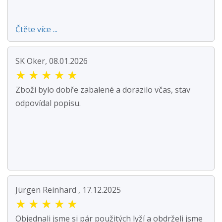
Čtěte více ...
SK Oker, 08.01.2026
★
★
★
★
★
Zboží bylo dobře zabalené a dorazilo včas, stav
odpovídal popisu.
Jürgen Reinhard , 17.12.2025
★
★
★
★
★
Objednali jsme si pár použitých lyží a obdrželi jsme