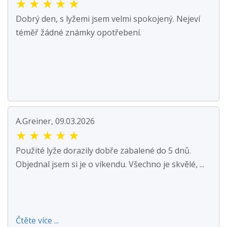
★
★
★
★
★
Dobrý den, s lyžemi jsem velmi spokojený. Nejeví
téměř žádné známky opotřebení.
A.Greiner, 09.03.2026
★
★
★
★
★
Použité lyže dorazily dobře zabalené do 5 dnů.
Objednal jsem si je o víkendu. Všechno je skvělé, ...
Čtěte více ...