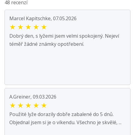
48 recenzí
Marcel Kapitschke, 07.05.2026
★
★
★
★
★
Dobrý den, s lyžemi jsem velmi spokojený. Nejeví
téměř žádné známky opotřebení.
A.Greiner, 09.03.2026
★
★
★
★
★
Použité lyže dorazily dobře zabalené do 5 dnů.
Objednal jsem si je o víkendu. Všechno je skvělé, ...