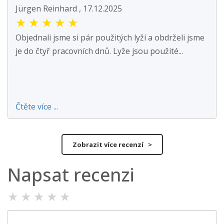
Jürgen Reinhard , 17.12.2025
★
★
★
★
★
Objednali jsme si pár použitých lyží a obdrželi jsme
je do čtyř pracovních dnů. Lyže jsou použité...
Čtěte více ...
Zobrazit více recenzí >
Napsat recenzi
★
★
★
★
★