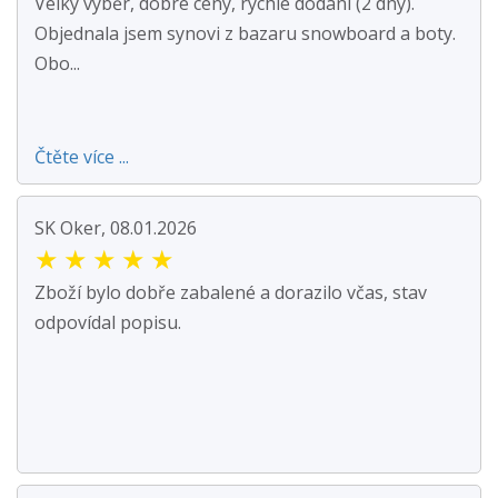
Velký výběr, dobré ceny, rychlé dodání (2 dny).
Objednala jsem synovi z bazaru snowboard a boty.
Obo...
Čtěte více ...
SK Oker, 08.01.2026
★
★
★
★
★
Zboží bylo dobře zabalené a dorazilo včas, stav
odpovídal popisu.