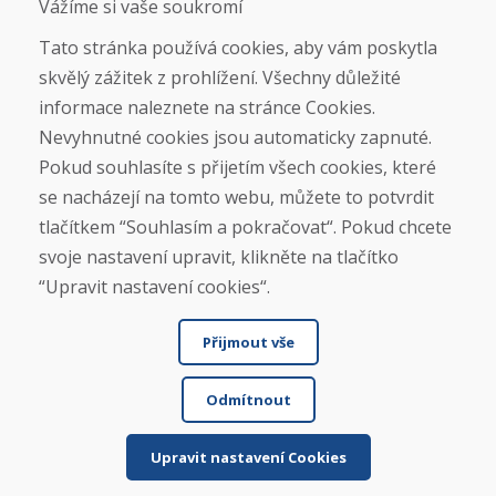
Vážíme si vaše soukromí
O nás
Tato stránka používá cookies, aby vám poskytla
skvělý zážitek z prohlížení. Všechny důležité
Blog
O nás
informace naleznete na stránce Cookies.
Prodejna
Nevyhnutné cookies jsou automaticky zapnuté.
Kontakt
Pokud souhlasíte s přijetím všech cookies, které
se nacházejí na tomto webu, můžete to potvrdit
Nákup
tlačítkem “Souhlasím a pokračovat“. Pokud chcete
Eshop
svoje nastavení upravit, klikněte na tlačítko
Jak posíláme elektrokola
Obchodní podmínky
“Upravit nastavení cookies“.
Doprava
Platba
Přijmout vše
Reklamace
Vrácení a výměna zboží
Ochrana osobních údajů
Odmítnout
Cookies
Upravit nastavení Cookies
Sociální sítě