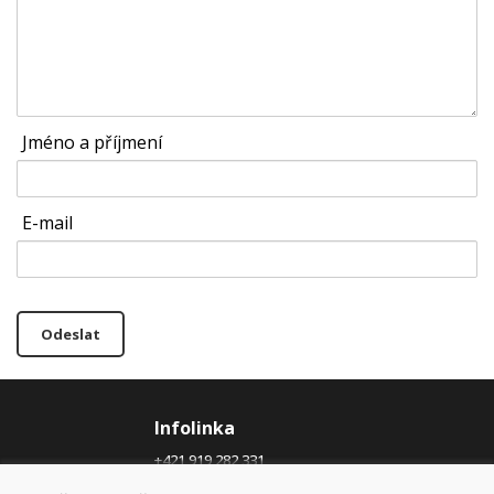
Jméno a příjmení
E-mail
Odeslat
Infolinka
+421 919 282 331
info@domivosport.cz