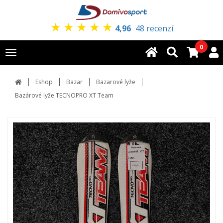
★
★
★
★
★
4,96
48 recenzí
0
Toggle
navigation
Eshop
Bazar
Bazarové lyže
Bazárové lyže TECNOPRO XT Team