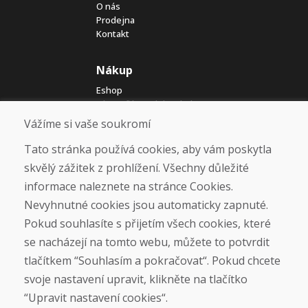
O nás
Prodejna
Kontakt
Nákup
Eshop
Jak posíláme elektrokola
Obchodní podmínky
Vážíme si vaše soukromí
Doprava
Platba
Tato stránka používá cookies, aby vám poskytla
Reklamace
skvělý zážitek z prohlížení. Všechny důležité
Vrácení a výměna zboží
informace naleznete na stránce Cookies.
Ochrana osobních údajů
Cookies
Nevyhnutné cookies jsou automaticky zapnuté.
Pokud souhlasíte s přijetím všech cookies, které
Sociální sítě
se nacházejí na tomto webu, můžete to potvrdit
tlačítkem “Souhlasím a pokračovat“. Pokud chcete
svoje nastavení upravit, klikněte na tlačítko
“Upravit nastavení cookies“.