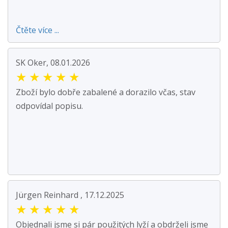
Čtěte více ...
SK Oker, 08.01.2026
★
★
★
★
★
Zboží bylo dobře zabalené a dorazilo včas, stav
odpovídal popisu.
Jürgen Reinhard , 17.12.2025
★
★
★
★
★
Objednali jsme si pár použitých lyží a obdrželi jsme