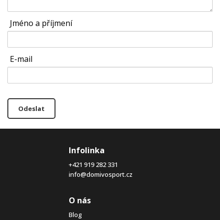
Jméno a příjmení
E-mail
Odeslat
Infolinka
+421 919 282 331
info@domivosport.cz
O nás
Blog