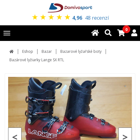
★
★
★
★
★
4,96
48 recenzí
0
Toggle
navigation
Eshop
Bazar
Bazarové lyžařské boty
Bazárové lyžiarky Lange SX RTL
<
>