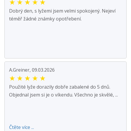
★
★
★
★
★
Dobrý den, s lyžemi jsem velmi spokojený. Nejeví
téměř žádné známky opotřebení.
A.Greiner, 09.03.2026
★
★
★
★
★
Použité lyže dorazily dobře zabalené do 5 dnů.
Objednal jsem si je o víkendu. Všechno je skvělé, ...
Čtěte více ...