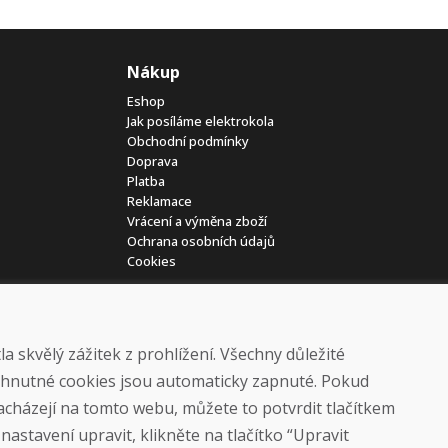
Nákup
Eshop
Jak posíláme elektrokola
Obchodní podmínky
Doprava
Platba
Reklamace
Vrácení a výměna zboží
Ochrana osobních údajů
Cookies
 skvělý zážitek z prohlížení. Všechny důležité
yhnutné cookies jsou automaticky zapnuté. Pokud
nacházejí na tomto webu, můžete to potvrdit tlačítkem
© DOMIVOSPORT 2026, všechna práva vyhrazena
astavení upravit, klikněte na tlačítko “Upravit
DUFEKSOFT
-
tvorba webových stránek
,
tvorba eshopů