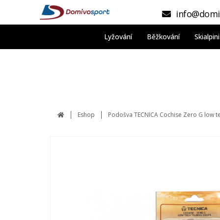
info@domi
Lyžování
Běžkování
Skialpi
Eshop
Podošva TECNICA Cochise Zero G low te