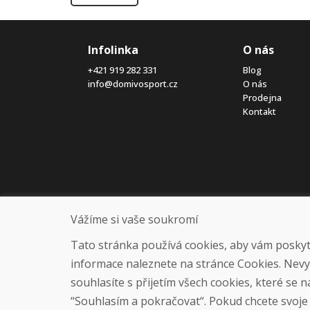
Infolinka
O nás
+421 919 282 331
Blog
info@domivosport.cz
O nás
Prodejna
Kontakt
Vážíme si vaše soukromí
Tato stránka používá cookies, aby vám poskytla
informace naleznete na stránce Cookies. Nev
souhlasíte s přijetím všech cookies, které se 
“Souhlasím a pokračovat“. Pokud chcete svoje n