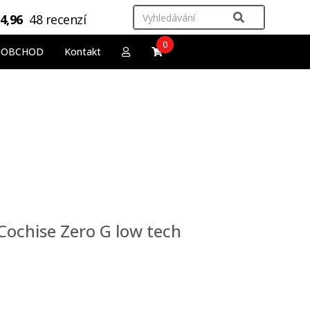
4,96
48 recenzí
0
OOBCHOD
Kontakt
ochise Zero G low tech