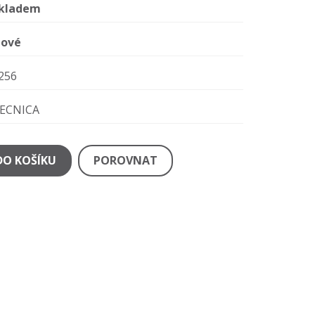
kladem
ové
256
ECNICA
DO KOŠÍKU
POROVNAT