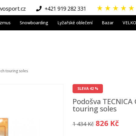
★
★
★
★
★
vosport.cz
+421 919 282 331
nizmus
Snowboarding
Lyžařské oblečení
Bazar
VELK
ch touring soles
SLEVA 42 %
Podošva TECNICA C
touring soles
826 Kč
1 434 Kč