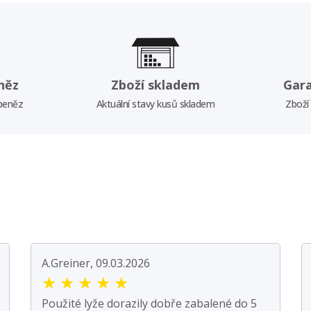
něz
Zboží skladem
Gar
 peněz
Aktuální stavy kusů skladem
Zboží
A.Greiner, 09.03.2026
★
★
★
★
★
Použité lyže dorazily dobře zabalené do 5