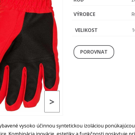
VÝROBCE
R
VELIKOST
1
POROVNAT
>
ybavené vysoko účinnou syntetickou izoláciou ponúkajúcou 
ice. Kombinácia inovácie, estetiky a funkčnosti poskytuje p