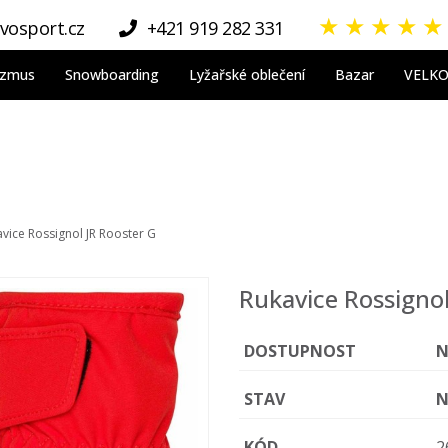
★
★
★
★
★
vosport.cz
+421 919 282 331
nizmus
Snowboarding
Lyžařské oblečení
Bazar
VELK
vice Rossignol JR Rooster G
Rukavice Rossignol
DOSTUPNOST
N
STAV
N
KÓD
2