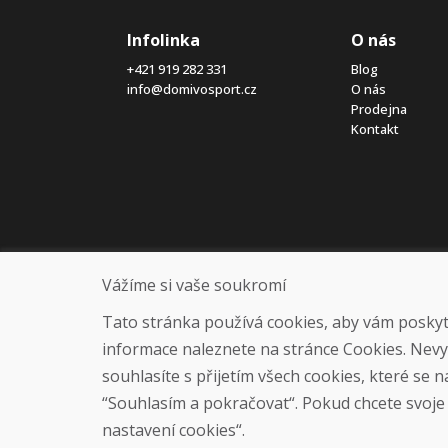
Infolinka
O nás
+421 919 282 331
Blog
info@domivosport.cz
O nás
Prodejna
Kontakt
Vážíme si vaše soukromí
Tato stránka používá cookies, aby vám poskytla
informace naleznete na stránce Cookies. Nev
souhlasíte s přijetím všech cookies, které se 
“Souhlasím a pokračovat“. Pokud chcete svoje n
nastavení cookies“.