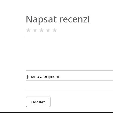
Napsat recenzi
★
★
★
★
★
Jméno a příjmení
Odeslat