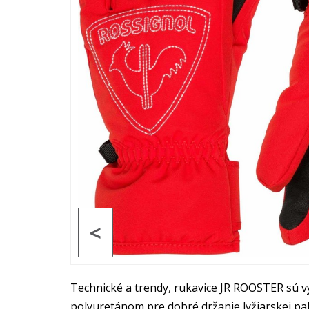
<
Technické a trendy, rukavice JR ROOSTER sú v
polyuretánom pre dobré držanie lyžiarskej pal