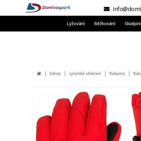
info@domi
Lyžování
Běžkování
Skialpi
Eshop
Lyžařské oblečení
Rukavice
Ruka