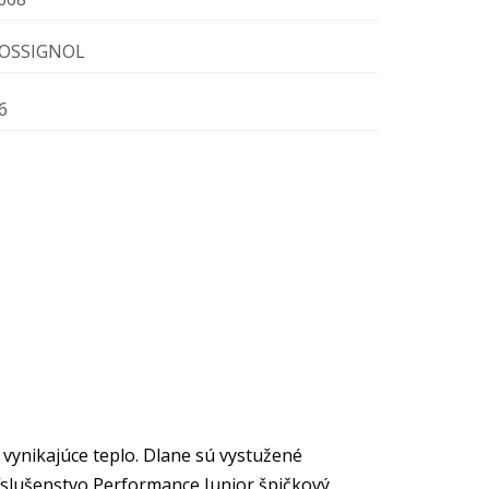
OSSIGNOL
6
vynikajúce teplo. Dlane sú vystužené
ríslušenstvo Performance Junior špičkový