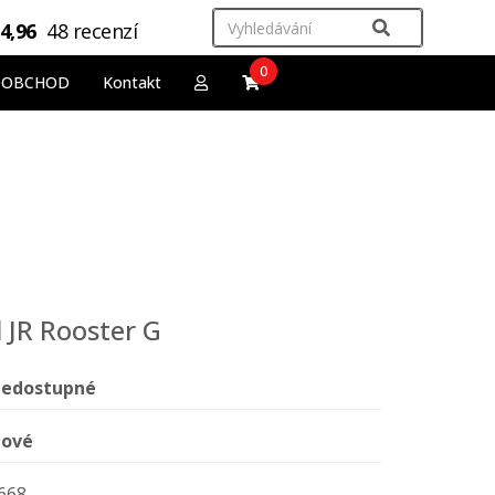
4,96
48 recenzí
0
OOBCHOD
Kontakt
 JR Rooster G
edostupné
ové
668