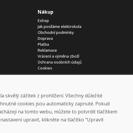
Nákup
Eshop
Jak posíláme elektrokola
Obchodní podmínky
Doprava
Platba
Reklamace
Vrácení a výměna zboží
Ochrana osobních údajů
Cookies
 skvělý zážitek z prohlížení. Všechny důležité
yhnutné cookies jsou automaticky zapnuté. Pokud
nacházejí na tomto webu, můžete to potvrdit tlačítkem
© DOMIVOSPORT 2026, všechna práva vyhrazena
astavení upravit, klikněte na tlačítko “Upravit
DUFEKSOFT
-
tvorba webových stránek
,
tvorba eshopů