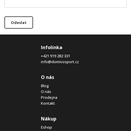
Odeslat
Infolinka
+421 919 282 331
info@domivosport.cz
O nás
Blog
O nás
Prodejna
Kontakt
Nákup
Eshop