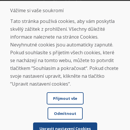
Jak posíláme elektrokola
Obchodní podmínky
Vážíme si vaše soukromí
Doprava
Platba
Tato stránka používá cookies, aby vám poskytla
Reklamace
skvělý zážitek z prohlížení. Všechny důležité
Vrácení a výměna zboží
informace naleznete na stránce Cookies.
Ochrana osobních údajů
Cookies
Nevyhnutné cookies jsou automaticky zapnuté.
Pokud souhlasíte s přijetím všech cookies, které
Sociální sítě
se nacházejí na tomto webu, můžete to potvrdit
tlačítkem “Souhlasím a pokračovat“. Pokud chcete
svoje nastavení upravit, klikněte na tlačítko
“Upravit nastavení cookies“.
Přijmout vše
Odmítnout
© DOMIVOSPORT 2026, všechna práva vyhrazena
DUFEKSOFT
-
tvorba webových stránek
,
tvorba eshopů
Upravit nastavení Cookies