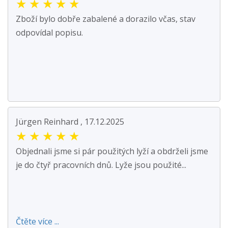
★
★
★
★
★
Zboží bylo dobře zabalené a dorazilo včas, stav
odpovídal popisu.
Jürgen Reinhard , 17.12.2025
★
★
★
★
★
Objednali jsme si pár použitých lyží a obdrželi jsme
je do čtyř pracovních dnů. Lyže jsou použité...
Čtěte více ...