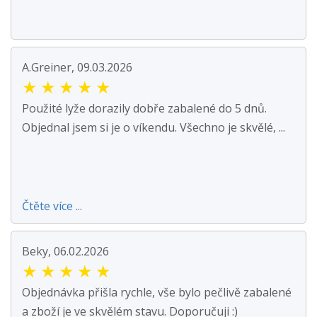
A.Greiner, 09.03.2026
★
★
★
★
★
Použité lyže dorazily dobře zabalené do 5 dnů.
Objednal jsem si je o víkendu. Všechno je skvělé, ...
Čtěte více ...
Beky, 06.02.2026
★
★
★
★
★
Objednávka přišla rychle, vše bylo pečlivě zabalené
a zboží je ve skvělém stavu. Doporučuji :)