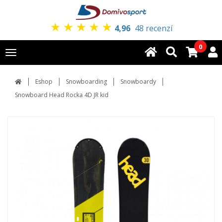
★
★
★
★
★
4,96
48 recenzí
0
Toggle
navigation
Eshop
Snowboarding
Snowboardy
Snowboard Head Rocka 4D JR kid