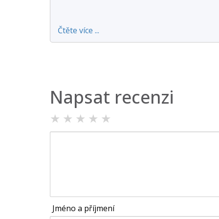
Čtěte více ...
Napsat recenzi
★
★
★
★
★
Jméno a příjmení