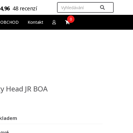
4,96
48 recenzí
0
OOBCHOD
Kontakt
y Head JR BOA
kladem
ové