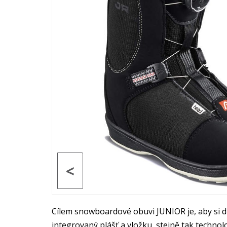
<
Cílem snowboardové obuvi JUNIOR je, aby si dět
integrovaný plášť a vložku, stejně tak techno