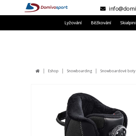
info@domi
Lyžování
Běžkování
Skialpi
Eshop
Snowboarding
Snowboardové boty