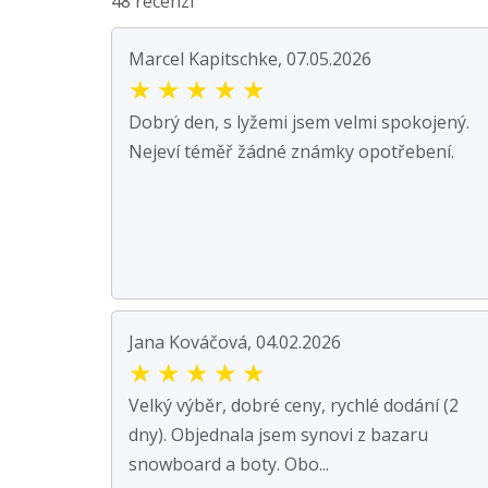
48 recenzí
Marcel Kapitschke, 07.05.2026
★
★
★
★
★
Dobrý den, s lyžemi jsem velmi spokojený.
Nejeví téměř žádné známky opotřebení.
Jana Kováčová, 04.02.2026
★
★
★
★
★
Velký výběr, dobré ceny, rychlé dodání (2
dny). Objednala jsem synovi z bazaru
snowboard a boty. Obo...