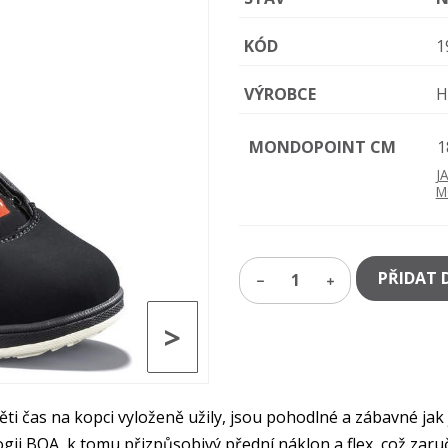
KÓD
1
VÝROBCE
H
MONDOPOINT CM
1
J
M
PŘIDAT 
1
>
i čas na kopci vyloženě užily, jsou pohodlné a zábavné jak j
logii BOA, k tomu přizpůsobivý přední náklon a flex, což za