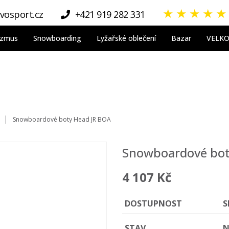
★
★
★
★
★
vosport.cz
+421 919 282 331
nizmus
Snowboarding
Lyžařské oblečení
Bazar
VELK
Snowboardové boty Head JR BOA
Snowboardové bot
4 107 Kč
DOSTUPNOST
S
STAV
N