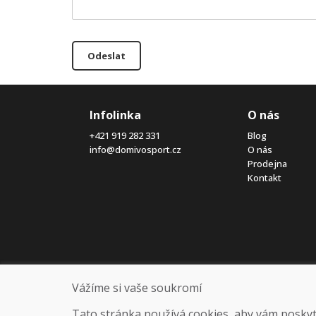
Odeslat
Infolinka
O nás
+421 919 282 331
Blog
info@domivosport.cz
O nás
Prodejna
Kontakt
Vážíme si vaše soukromí
Tato stránka používá cookies, aby vám poskytla