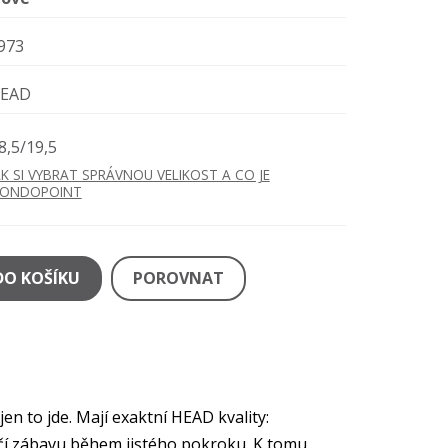
973
EAD
8,5/19,5
AK SI VYBRAT SPRÁVNOU VELIKOST A CO JE
ONDOPOINT
DO KOŠÍKU
POROVNAT
en to jde. Mají exaktní HEAD kvality:
ručí zábavu během jistého pokroku. K tomu