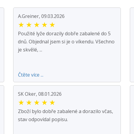
A.Greiner, 09.03.2026
★
★
★
★
★
Použité lyže dorazily dobře zabalené do 5
dnů. Objednal jsem si je o víkendu. Všechno
je skvělé, ...
Čtěte více ...
SK Oker, 08.01.2026
★
★
★
★
★
Zboží bylo dobře zabalené a dorazilo včas,
stav odpovídal popisu.