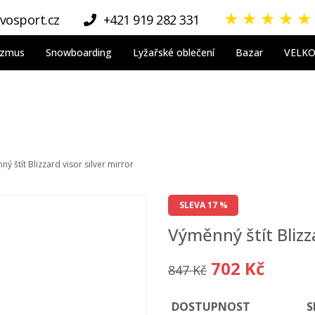
★
★
★
★
★
vosport.cz
+421 919 282 331
nizmus
Snowboarding
Lyžařské oblečení
Bazar
VELK
ý štít Blizzard visor silver mirror
SLEVA 17 %
Výměnný štít Blizza
702 Kč
847 Kč
DOSTUPNOST
S