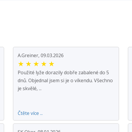
A.Greiner, 09.03.2026
★
★
★
★
★
Použité lyže dorazily dobře zabalené do 5
dnů. Objednal jsem si je o víkendu. Všechno
je skvělé, ...
Čtěte více ...
SK Oker, 08.01.2026