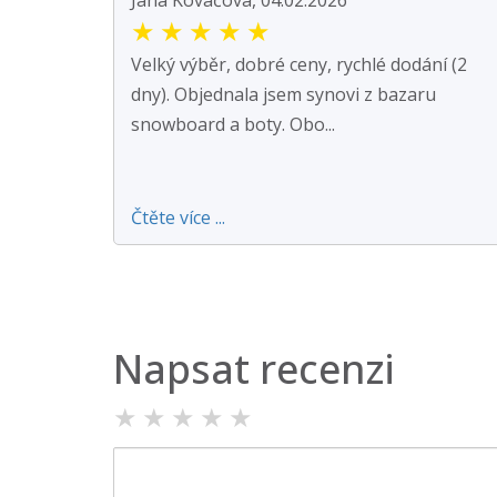
★
★
★
★
★
Velký výběr, dobré ceny, rychlé dodání (2
dny). Objednala jsem synovi z bazaru
snowboard a boty. Obo...
Čtěte více ...
Napsat recenzi
★
★
★
★
★