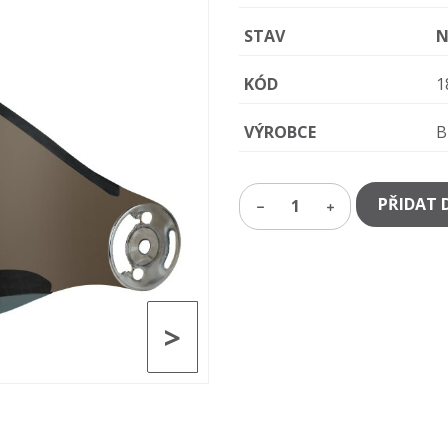
STAV
N
KÓD
1
VÝROBCE
B
PŘIDAT 
1
>