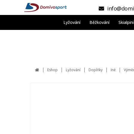
info@domi
Lyžování
Běžkování
Skialpi
Eshop
Lyžování
Doplňky
Iné
Výměnn