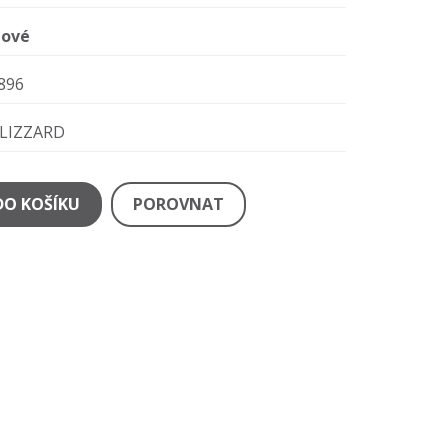
ové
896
LIZZARD
DO KOŠÍKU
POROVNAT