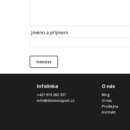
Jméno a příjmení
Odeslat
Infolinka
O nás
+421 919 282 331
Blog
info@domivosport.cz
O nás
Prodejna
Kontakt