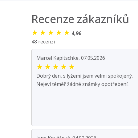
Recenze zákazníků
★
★
★
★
★
4,96
48 recenzí
Marcel Kapitschke, 07.05.2026
★
★
★
★
★
Dobrý den, s lyžemi jsem velmi spokojený.
Nejeví téměř žádné známky opotřebení.
Jana Kováčová, 04.02.2026