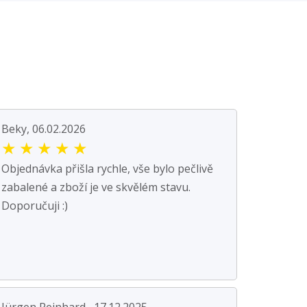
Beky, 06.02.2026
★
★
★
★
★
Objednávka přišla rychle, vše bylo pečlivě
zabalené a zboží je ve skvělém stavu.
Doporučuji :)
Jürgen Reinhard , 17.12.2025