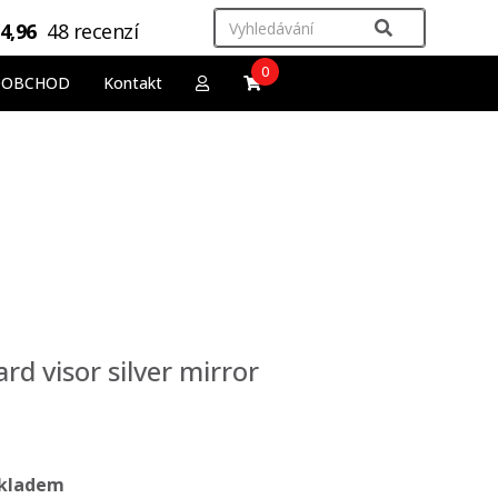
4,96
48 recenzí
0
OOBCHOD
Kontakt
rd visor silver mirror
kladem