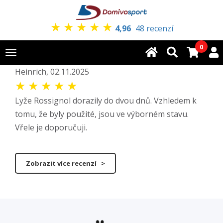
★
★
★
★
★
4,96
48 recenzí
0
Toggle
navigation
Heinrich, 02.11.2025
★
★
★
★
★
Lyže Rossignol dorazily do dvou dnů. Vzhledem k
tomu, že byly použité, jsou ve výborném stavu.
Vřele je doporučuji.
Zobrazit více recenzí >