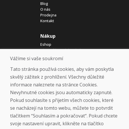
Blog
O nás
Prodejna
Kontakt
Nákup
Eshop
Jak posíláme elektrokola
Obchodní podmínky
Vážíme si vaše soukromí
Doprava
Platba
Tato stránka používá cookies, aby vám poskytla
Reklamace
skvělý zážitek z prohlížení. Všechny důležité
Vrácení a výměna zboží
informace naleznete na stránce Cookies.
Ochrana osobních údajů
Cookies
Nevyhnutné cookies jsou automaticky zapnuté.
Pokud souhlasíte s přijetím všech cookies, které
Sociální sítě
se nacházejí na tomto webu, můžete to potvrdit
tlačítkem “Souhlasím a pokračovat“. Pokud chcete
svoje nastavení upravit, klikněte na tlačítko