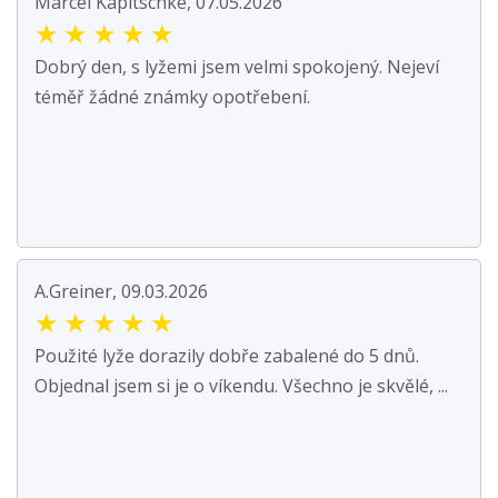
Marcel Kapitschke, 07.05.2026
★
★
★
★
★
Dobrý den, s lyžemi jsem velmi spokojený. Nejeví
téměř žádné známky opotřebení.
A.Greiner, 09.03.2026
★
★
★
★
★
Použité lyže dorazily dobře zabalené do 5 dnů.
Objednal jsem si je o víkendu. Všechno je skvělé, ...