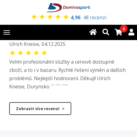
★
★
★
★
★
4,96
48 recenzí
0
Toggle
navigation
Ulrich Kneise, 04.12.2025
★
★
★
★
★
Velmi profesionální služby a cenově dostupné
zboží, a to i v bazaru. Rychlé řešení výměn a dalších
problémů. Nejlepší hodnocení. Děkuji! Ulrich
Kneise, Durynsko ``` ```` `````
Zobrazit více recenzí >