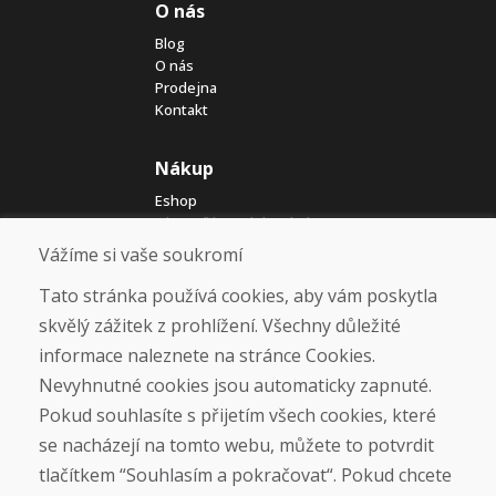
O nás
Blog
O nás
Prodejna
Kontakt
Nákup
Eshop
Jak posíláme elektrokola
Obchodní podmínky
Vážíme si vaše soukromí
Doprava
Platba
Tato stránka používá cookies, aby vám poskytla
Reklamace
skvělý zážitek z prohlížení. Všechny důležité
Vrácení a výměna zboží
informace naleznete na stránce Cookies.
Ochrana osobních údajů
Cookies
Nevyhnutné cookies jsou automaticky zapnuté.
Pokud souhlasíte s přijetím všech cookies, které
Sociální sítě
se nacházejí na tomto webu, můžete to potvrdit
tlačítkem “Souhlasím a pokračovat“. Pokud chcete