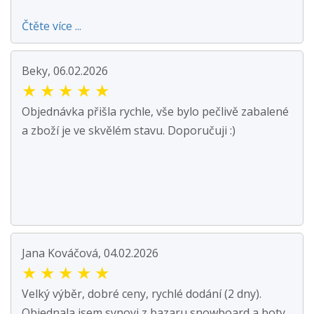
Čtěte více ...
Beky, 06.02.2026
★
★
★
★
★
Objednávka přišla rychle, vše bylo pečlivě zabalené
a zboží je ve skvělém stavu. Doporučuji :)
Jana Kováčová, 04.02.2026
★
★
★
★
★
Velký výběr, dobré ceny, rychlé dodání (2 dny).
Objednala jsem synovi z bazaru snowboard a boty.