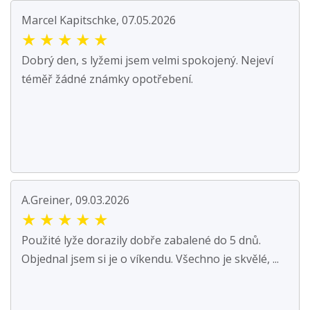
Marcel Kapitschke, 07.05.2026
★
★
★
★
★
Dobrý den, s lyžemi jsem velmi spokojený. Nejeví
téměř žádné známky opotřebení.
A.Greiner, 09.03.2026
★
★
★
★
★
Použité lyže dorazily dobře zabalené do 5 dnů.
Objednal jsem si je o víkendu. Všechno je skvělé, ...