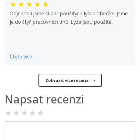
★
★
★
★
★
Objednali jsme si pár použitých lyží a obdrželi jsme
je do čtyř pracovních dnů. Lyže jsou použité...
Čtěte více ...
Zobrazit více recenzí >
Napsat recenzi
★
★
★
★
★