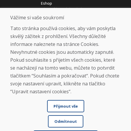
Eshop
Jak posíláme elektrokola
Obchodní podmínky
Vážíme si vaše soukromí
Doprava
Platba
Tato stránka používá cookies, aby vám poskytla
Reklamace
skvělý zážitek z prohlížení. Všechny důležité
Vrácení a výměna zboží
informace naleznete na stránce Cookies.
Ochrana osobních údajů
Cookies
Nevyhnutné cookies jsou automaticky zapnuté.
Pokud souhlasíte s přijetím všech cookies, které
Sociální sítě
se nacházejí na tomto webu, můžete to potvrdit
tlačítkem “Souhlasím a pokračovat“. Pokud chcete
svoje nastavení upravit, klikněte na tlačítko
“Upravit nastavení cookies“.
Přijmout vše
Odmítnout
© DOMIVOSPORT 2026, všechna práva vyhrazena