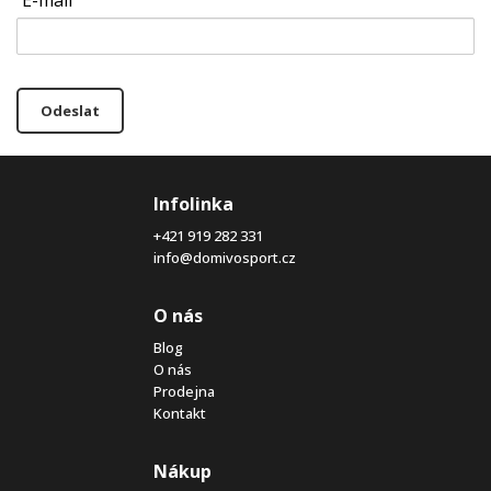
E-mail
Odeslat
Infolinka
+421 919 282 331
info@domivosport.cz
O nás
Blog
O nás
Prodejna
Kontakt
Nákup