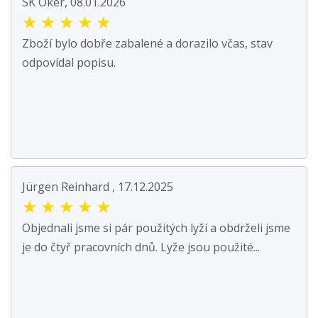
SK Oker, 08.01.2026
★
★
★
★
★
Zboží bylo dobře zabalené a dorazilo včas, stav
odpovídal popisu.
Jürgen Reinhard , 17.12.2025
★
★
★
★
★
Objednali jsme si pár použitých lyží a obdrželi jsme
je do čtyř pracovních dnů. Lyže jsou použité...