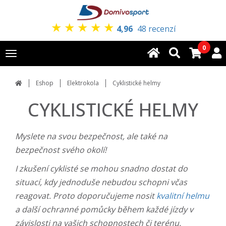
★
★
★
★
★
4,96
48 recenzí
0
Toggle
navigation
Eshop
Elektrokola
Cyklistické helmy
CYKLISTICKÉ HELMY
Myslete na svou bezpečnost, ale také na
bezpečnost svého okolí!
I zkušení cyklisté se mohou snadno dostat do
situací, kdy jednoduše nebudou schopni včas
reagovat. Proto doporučujeme nosit
kvalitní helmu
a další ochranné pomůcky během každé jízdy v
závislosti na vašich schopnostech či terénu.