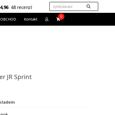
4,96
48 recenzí
0
OOBCHOD
Kontakt
er JR Sprint
kladem
ové