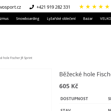
★
★
★
★
★
vosport.cz
+421 919 282 331
nizmus
Snowboarding
Lyžařské oblečení
Bazar
VELK
é hole Fischer JR Sprint
Běžecké hole Fisch
605 Kč
DOSTUPNOST
S
STAV
N