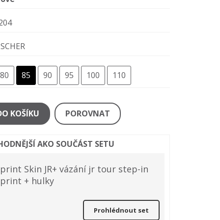
204
ISCHER
80
85
90
95
100
110
DO KOŠÍKU
POROVNAT
ÝHODNĚJŠÍ AKO SOUČÁST SETU
print Skin JR+ vázání jr tour step-in
Sprint + hulky
Prohlédnout set