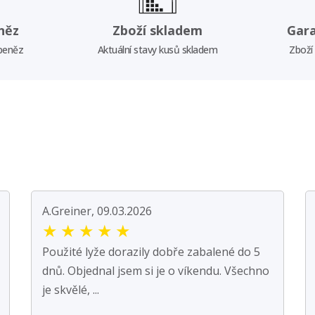
něz
Zboží skladem
Gar
 peněz
Aktuální stavy kusů skladem
Zboží
A.Greiner, 09.03.2026
★
★
★
★
★
Použité lyže dorazily dobře zabalené do 5
dnů. Objednal jsem si je o víkendu. Všechno
je skvělé, ...