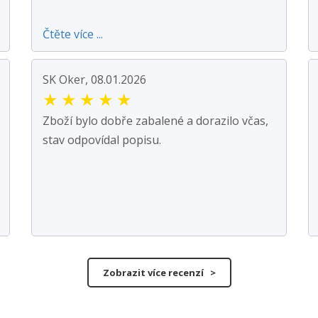
Čtěte více ...
SK Oker, 08.01.2026
★
★
★
★
★
Zboží bylo dobře zabalené a dorazilo včas,
stav odpovídal popisu.
Zobrazit více recenzí >