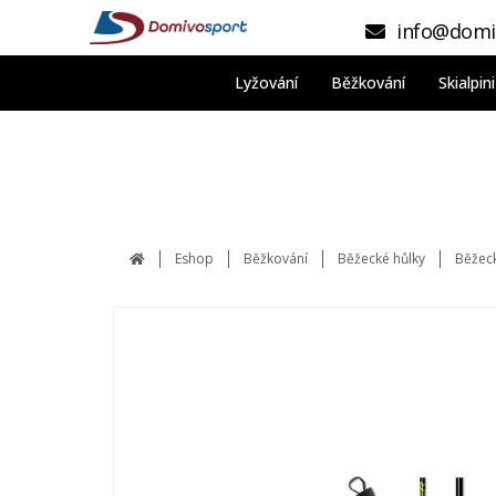
info@domi
Lyžování
Běžkování
Skialpi
Eshop
Běžkování
Běžecké hůlky
Běžeck