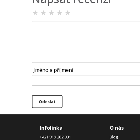
★
★
★
★
★
Jméno a příjmení
Odeslat
Infolinka
O nás
+421 919 282 331
Blog