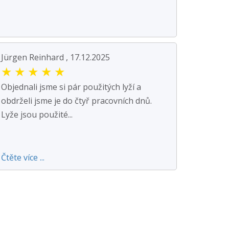
Jürgen Reinhard , 17.12.2025
★
★
★
★
★
Objednali jsme si pár použitých lyží a
obdrželi jsme je do čtyř pracovních dnů.
Lyže jsou použité...
Čtěte více ...