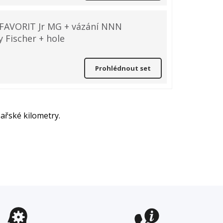
 FAVORIT Jr MG + vázání NNN
y Fischer + hole
Prohlédnout set
ařské kilometry.