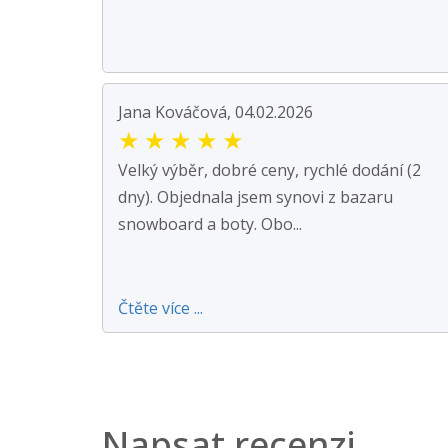
Jana Kováčová, 04.02.2026
★
★
★
★
★
Velký výběr, dobré ceny, rychlé dodání (2
dny). Objednala jsem synovi z bazaru
snowboard a boty. Obo...
Čtěte více ...
Napsat recenzi