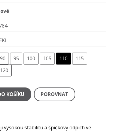
ové
784
EKI
90
95
100
105
110
115
120
DO KOŠÍKU
POROVNAT
í vysokou stabilitu a špičkový odpich ve