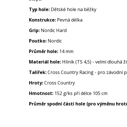
Typ hole:
Dětské hole na běžky
Konstrukce:
Pevná délka
Grip:
Nordic Hard
Poutko:
Nordic
Průměr hole:
14 mm
Materiál hole:
Hliník (TS 4,5) - velmi dlouhá ž
Talířek:
Cross Country Racing - pro závodní 
Hroty:
Cross Country
Hmotnost:
152 g/ks při délce 105 cm
Průměr spodní části hole (pro výměnu hrot