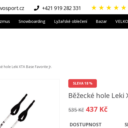
★
★
★
★
★
vosport.cz
+421 919 282 331
nizmus
Snowboarding
Lyžařské oblečení
Bazar
VELK
é hole Leki XTA Base Favorite Jr.
SLEVA 18 %
Běžecké hole Leki 
437 Kč
535 Kč
DOSTUPNOST
S