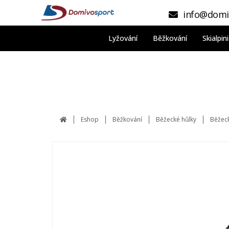
info@domi
Lyžování
Běžkování
Skialpi
Eshop
Běžkování
Běžecké hůlky
Běžeck