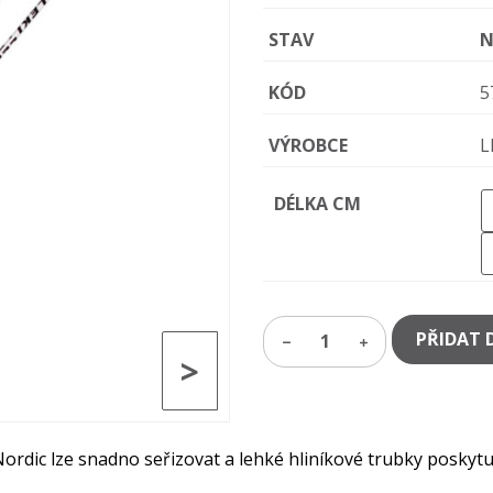
STAV
N
KÓD
5
VÝROBCE
L
DÉLKA CM
PŘIDAT 
1
>
ordic lze snadno seřizovat a lehké hliníkové trubky poskytuj