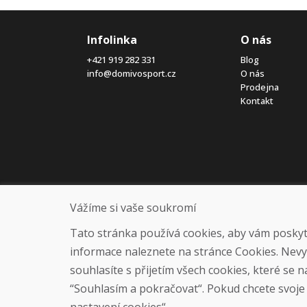
Infolinka
O nás
+421 919 282 331
Blog
info@domivosport.cz
O nás
Prodejna
Kontakt
Vážíme si vaše soukromí
Tato stránka používá cookies, aby vám poskytla
informace naleznete na stránce Cookies. Nev
souhlasíte s přijetím všech cookies, které se 
“Souhlasím a pokračovat“. Pokud chcete svoje n