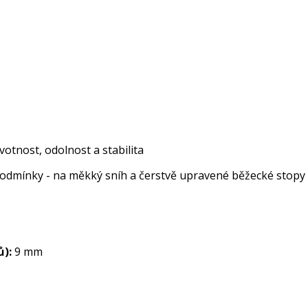
ivotnost, odolnost a stabilita
podmínky - na měkký sníh a čerstvě upravené běžecké stopy
ů):
9 mm