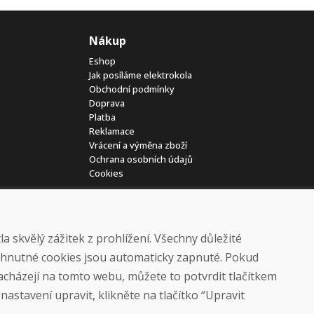
Nákup
Eshop
Jak posíláme elektrokola
Obchodní podmínky
Doprava
Platba
Reklamace
Vrácení a výměna zboží
Ochrana osobních údajů
Cookies
 skvělý zážitek z prohlížení. Všechny důležité
yhnutné cookies jsou automaticky zapnuté. Pokud
nacházejí na tomto webu, můžete to potvrdit tlačítkem
© DOMIVOSPORT 2026, všechna práva vyhrazena
astavení upravit, klikněte na tlačítko “Upravit
DUFEKSOFT
-
tvorba webových stránek
,
tvorba eshopů