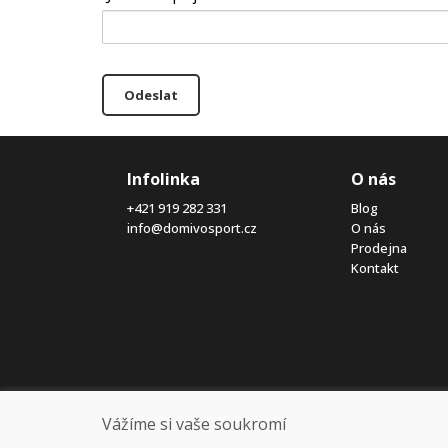
Odeslat
Infolinka
O nás
+421 919 282 331
Blog
info@domivosport.cz
O nás
Prodejna
Kontakt
Vážíme si vaše soukromí