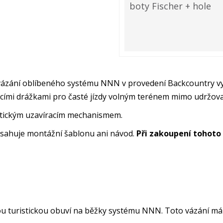
boty Fischer + hole
vázání oblíbeného systému NNN v provedení Backcountry 
cími drážkami pro časté jízdy volným terénem mimo udržov
tickým uzavíracím mechanismem.
obsahuje montážní šablonu ani návod.
Při zakoupení tohoto
ou turistickou obuví na běžky systému NNN. Toto vázání má š