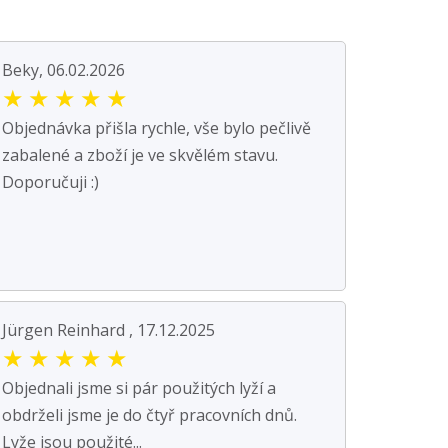
Beky, 06.02.2026
★
★
★
★
★
Objednávka přišla rychle, vše bylo pečlivě
zabalené a zboží je ve skvělém stavu.
Doporučuji :)
Jürgen Reinhard , 17.12.2025
★
★
★
★
★
Objednali jsme si pár použitých lyží a
obdrželi jsme je do čtyř pracovních dnů.
Lyže jsou použité...