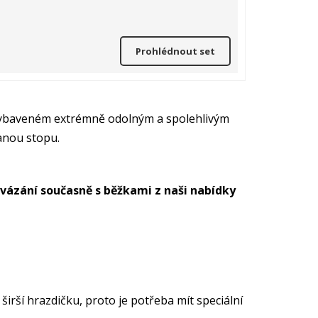
Prohlédnout set
vybaveném extrémně odolným a spolehlivým
anou stopu.
 vázání současně s běžkami z naši nabídky
irší hrazdičku, proto je potřeba mít speciální