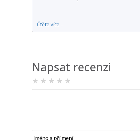
Čtěte více ...
Napsat recenzi
★
★
★
★
★
Jméno a příjmení