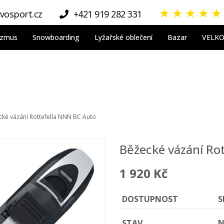
★
★
★
★
★
vosport.cz
+421 919 282 331
nizmus
Snowboarding
Lyžařské oblečení
Bazar
VELK
ké vázání Rottefella NNN BC Auto
Běžecké vázání Ro
1 920 Kč
DOSTUPNOST
S
STAV
N