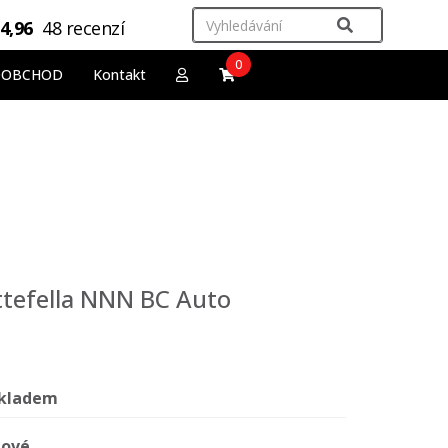
4,96
48 recenzí
0
OOBCHOD
Kontakt
ttefella NNN BC Auto
kladem
ové