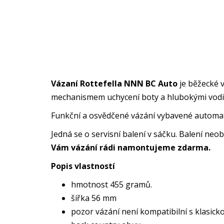
Vázaní Rottefella NNN BC Auto
je běžecké 
mechanismem uchycení boty a hlubokými vodi
Funkční a osvědčené vázání vybavené automa
Jedná se o servisní balení v sáčku. Balení ne
Vám vázání rádi namontujeme zdarma.
Popis vlastností
hmotnost 455 gramů.
šířka 56 mm
pozor vázání není kompatibilní s klasick