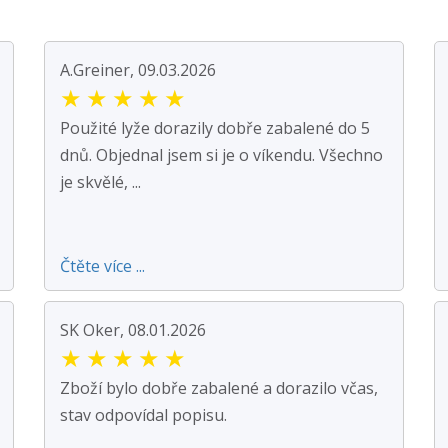
A.Greiner, 09.03.2026
★
★
★
★
★
Použité lyže dorazily dobře zabalené do 5
dnů. Objednal jsem si je o víkendu. Všechno
je skvělé, ...
Čtěte více ...
SK Oker, 08.01.2026
★
★
★
★
★
Zboží bylo dobře zabalené a dorazilo včas,
stav odpovídal popisu.