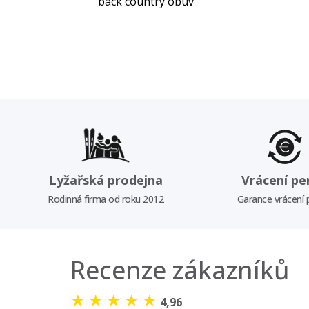
back country obuv
Lyžařská prodejna
Vrácení pe
Rodinná firma od roku 2012
Garance vrácení
Recenze zákazníků
★
★
★
★
★
4,96