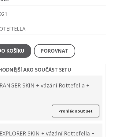
921
OTEFFELLA
DO KOŠÍKU
POROVNAT
ÝHODNĚJŠÍ AKO SOUČÁST SETU
RANGER SKIN + vázání Rottefella +
Prohlédnout set
EXPLORER SKIN + vázání Rottefella +