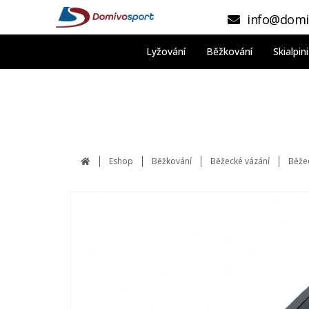
info@domi
Lyžování
Běžkování
Skialpi
Eshop
Běžkování
Běžecké vázání
Běžec