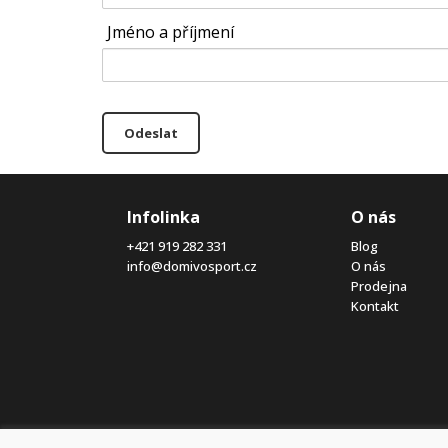
Jméno a příjmení
Odeslat
Infolinka
O nás
+421 919 282 331
Blog
info@domivosport.cz
O nás
Prodejna
Kontakt