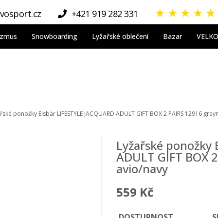
★
★
★
★
★
vosport.cz
+421 919 282 331
nizmus
Snowboarding
Lyžařské oblečení
Bazar
VELK
řské ponožky Eisbär LIFESTYLE JACQUARD ADULT GIFT BOX 2 PAIRS 12916 greym
Lyžařské ponožky
ADULT GIFT BOX 2
avio/navy
559 Kč
DOSTUPNOST
S