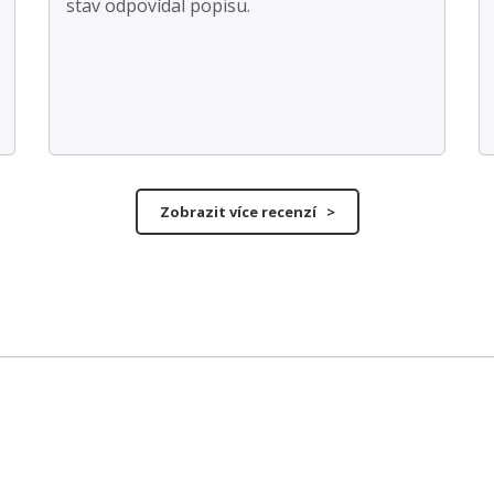
stav odpovídal popisu.
Zobrazit více recenzí >