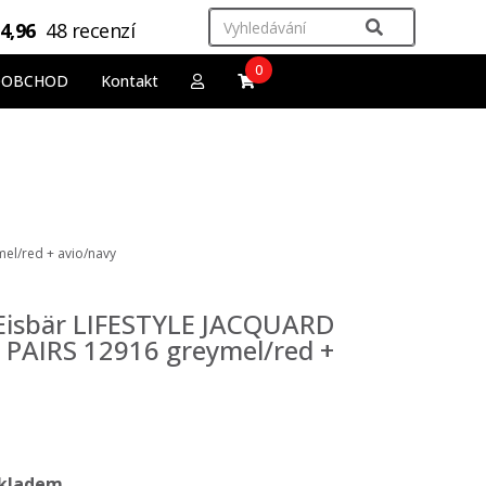
4,96
48 recenzí
0
OOBCHOD
Kontakt
el/red + avio/navy
 Eisbär LIFESTYLE JACQUARD
 PAIRS 12916 greymel/red +
kladem