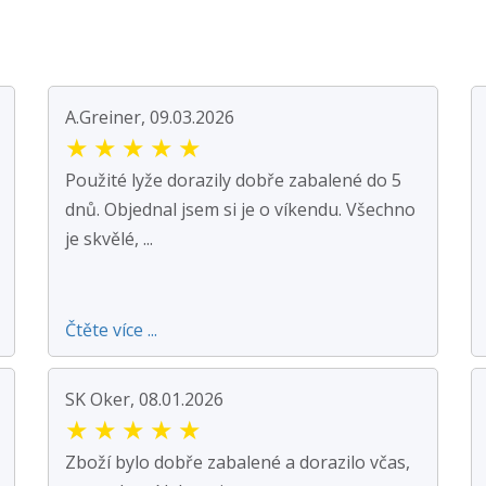
A.Greiner, 09.03.2026
★
★
★
★
★
Použité lyže dorazily dobře zabalené do 5
dnů. Objednal jsem si je o víkendu. Všechno
je skvělé, ...
Čtěte více ...
SK Oker, 08.01.2026
★
★
★
★
★
Zboží bylo dobře zabalené a dorazilo včas,