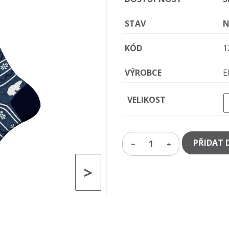
STAV
N
KÓD
1
VÝROBCE
E
VELIKOST
PŘIDAT 
1
>