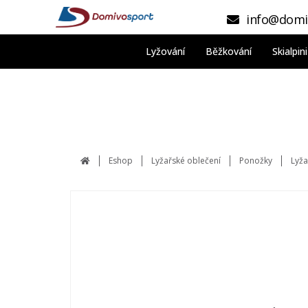
info@domi
Lyžování
Běžkování
Skialpi
Eshop
Lyžařské oblečení
Ponožky
Lyža