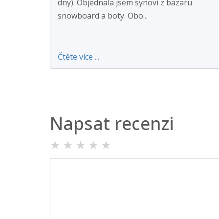
dny). Objednala jsem synovi z bazaru
snowboard a boty. Obo...
Čtěte více ...
Napsat recenzi
★
★
★
★
★