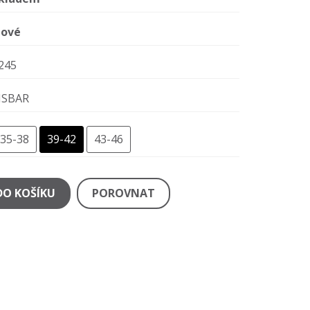
ové
245
ISBAR
35-38
39-42
43-46
DO KOŠÍKU
POROVNAT