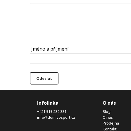
Jméno a příjmení
Odeslat
Infolinka
O nás
+421 919 282 331
Blog
info@domivosport.cz
O nás
Prodejna
Kontakt