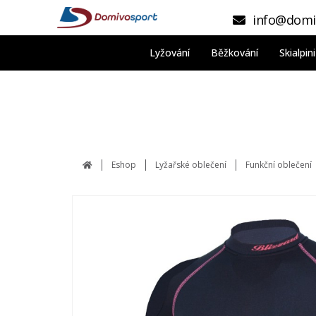
info@domi
Lyžování
Běžkování
Skialpi
Eshop
Lyžařské oblečení
Funkční oblečení