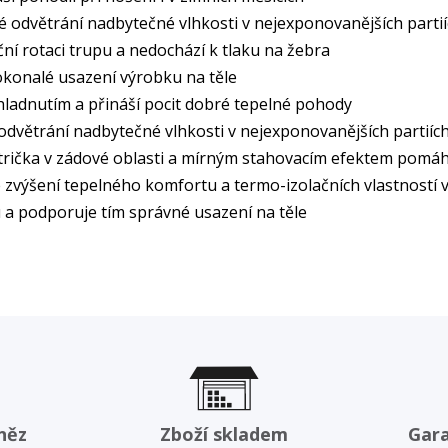
é odvětrání nadbytečné vlhkosti v nejexponovanějších parti
í rotaci trupu a nedochází k tlaku na žebra
okonalé usazení výrobku na těle
hladnutím a přináší pocit dobré tepelné pohody
odvětrání nadbytečné vlhkosti v nejexponovanějších partiíc
rička v zádové oblasti a mírným stahovacím efektem pomáhá 
e zvýšení tepelného komfortu a termo-izolačních vlastností
 a podporuje tím správné usazení na těle
něz
Zboží skladem
Gar