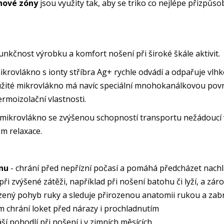
chové zóny
jsou využity tak, aby se triko co nejlépe přizpůso
unkčnost výrobku a komfort nošení při široké škále aktivit.
krovlákno s ionty stříbra Ag+ rychle odvádí a odpařuje vlhk
oužité mikrovlákno má navíc speciální mnohokanálkovou povr
ermoizolační vlastnosti.
 mikrovlákno se zvýšenou schopností transportu nežádoucí
em relaxace.
anu
- chrání před nepřízní počasí a pomáhá předcházet nachl
ři zvýšené zátěži, například při nošení batohu či lyží, a z
zený pohyb ruky a sleduje přirozenou anatomii rukou a za
m chrání loket před nárazy i prochladnutím
ší pohodlí při nošení i v zimních měsících