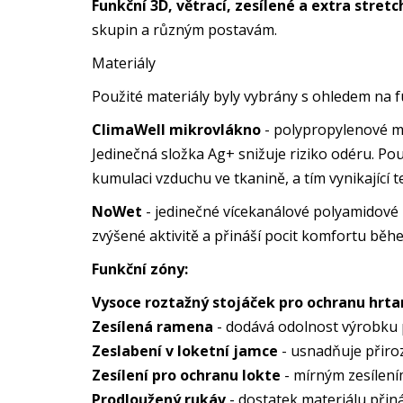
Funkční 3D, větrací, zesílené a extra stret
skupin a různým postavám.
Materiály
Použité materiály byly vybrány s ohledem na f
ClimaWell mikrovlákno
- polypropylenové mi
Jedinečná složka Ag+ snižuje riziko odéru. P
kumulaci vzduchu ve tkanině, a tím vynikající t
NoWet
- jedinečné vícekanálové polyamidové
zvýšené aktivitě a přináší pocit komfortu běh
Funkční zóny:
Vysoce roztažný stojáček pro ochranu hrt
Zesílená ramena
- dodává odolnost výrobku p
Zeslabení v loketní jamce
- usnadňuje přiro
Zesílení pro ochranu lokte
- mírným zesílení
Prodloužený rukáv
- dostatek materiálu přiná