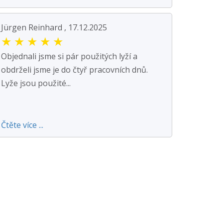
Jürgen Reinhard , 17.12.2025
★
★
★
★
★
Objednali jsme si pár použitých lyží a
obdrželi jsme je do čtyř pracovních dnů.
Lyže jsou použité...
Čtěte více ...