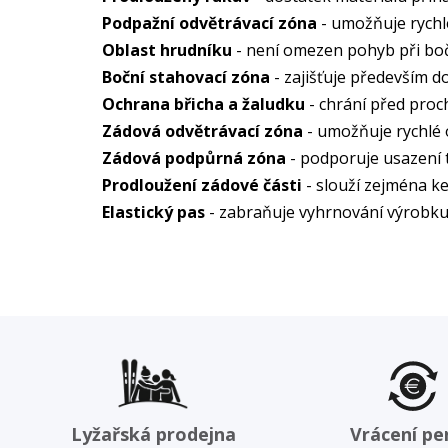
Podpažní odvětrávací zóna
- umožňuje rychl
Oblast hrudníku
- není omezen pohyb při bočn
Boční stahovací zóna
- zajišťuje především d
Ochrana břicha a žaludku
- chrání před proc
Zádová odvětrávací zóna
- umožňuje rychlé 
Zádová podpůrná zóna
- podporuje usazení t
Prodloužení zádové části
- slouží zejména k
Elastický pas
- zabraňuje vyhrnování výrobku
Lyžařská prodejna
Vrácení pe