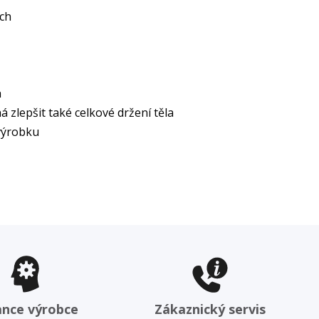
ích
h
zlepšit také celkové držení těla
 výrobku
ance výrobce
Zákaznický servis