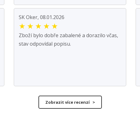
SK Oker, 08.01.2026
★
★
★
★
★
Zboží bylo dobře zabalené a dorazilo včas,
stav odpovídal popisu.
Zobrazit více recenzí >