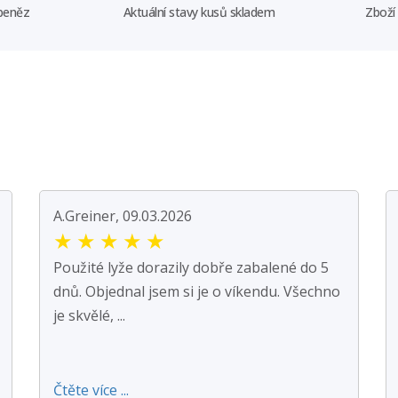
 peněz
Aktuální stavy kusů skladem
Zboží
A.Greiner, 09.03.2026
★
★
★
★
★
Použité lyže dorazily dobře zabalené do 5
dnů. Objednal jsem si je o víkendu. Všechno
je skvělé, ...
Čtěte více ...