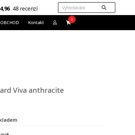
4,96
48 recenzí
0
OOBCHOD
Kontakt
zard Viva anthracite
kladem
ové