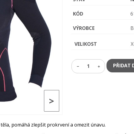
KÓD
6
VÝROBCE
B
VELIKOST
X
PŘIDAT 
1
>
 těla, pomáhá zlepšit prokrvení a omezit únavu.