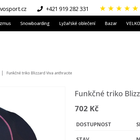
★
★
★
★
★
vosport.cz
+421 919 282 331
nizmus
Snowboarding
Lyžařské oblečení
Bazar
VELK
Funkčné triko Blizzard Viva anthracite
Funkčné triko Bliz
702 Kč
DOSTUPNOST
S
STAV
N