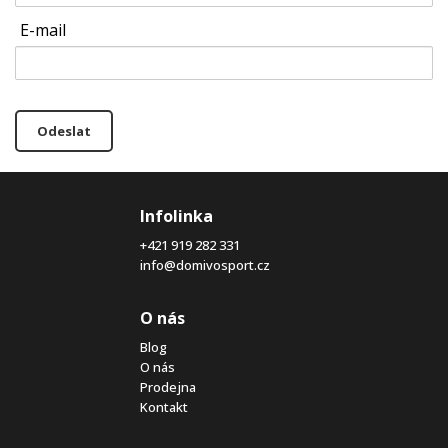
E-mail
Odeslat
Infolinka
+421 919 282 331
info@domivosport.cz
O nás
Blog
O nás
Prodejna
Kontakt