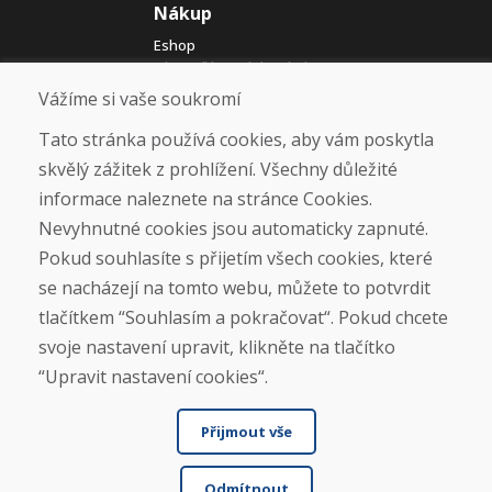
Nákup
Eshop
Jak posíláme elektrokola
Obchodní podmínky
Vážíme si vaše soukromí
Doprava
Platba
Tato stránka používá cookies, aby vám poskytla
Reklamace
skvělý zážitek z prohlížení. Všechny důležité
Vrácení a výměna zboží
informace naleznete na stránce Cookies.
Ochrana osobních údajů
Cookies
Nevyhnutné cookies jsou automaticky zapnuté.
Pokud souhlasíte s přijetím všech cookies, které
Sociální sítě
se nacházejí na tomto webu, můžete to potvrdit
tlačítkem “Souhlasím a pokračovat“. Pokud chcete
svoje nastavení upravit, klikněte na tlačítko
“Upravit nastavení cookies“.
Přijmout vše
Odmítnout