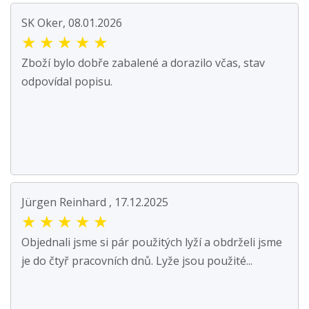
SK Oker, 08.01.2026
★
★
★
★
★
Zboží bylo dobře zabalené a dorazilo včas, stav
odpovídal popisu.
Jürgen Reinhard , 17.12.2025
★
★
★
★
★
Objednali jsme si pár použitých lyží a obdrželi jsme
je do čtyř pracovních dnů. Lyže jsou použité...