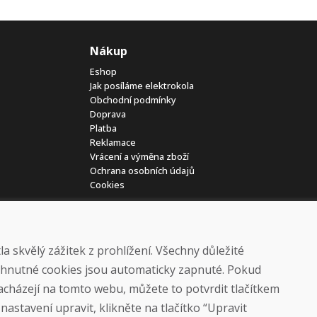
Nákup
Eshop
Jak posíláme elektrokola
Obchodní podmínky
Doprava
Platba
Reklamace
Vrácení a výměna zboží
Ochrana osobních údajů
Cookies
 skvělý zážitek z prohlížení. Všechny důležité
yhnutné cookies jsou automaticky zapnuté. Pokud
nacházejí na tomto webu, můžete to potvrdit tlačítkem
© DOMIVOSPORT 2026, všechna práva vyhrazena
astavení upravit, klikněte na tlačítko “Upravit
DUFEKSOFT
-
tvorba webových stránek
,
tvorba eshopů