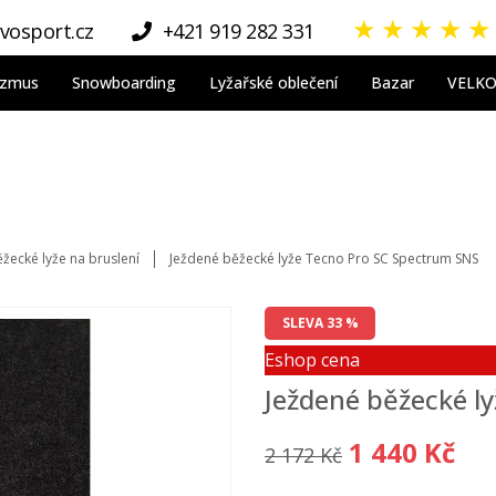
★
★
★
★
★
vosport.cz
+421 919 282 331
nizmus
Snowboarding
Lyžařské oblečení
Bazar
VELK
žecké lyže na bruslení
Ježdené běžecké lyže Tecno Pro SC Spectrum SNS
SLEVA 33 %
Eshop cena
Ježdené běžecké l
1 440 Kč
2 172 Kč