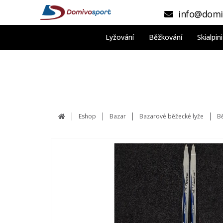
info@domi
Lyžování
Běžkování
Skialpi
Eshop
Bazar
Bazarové běžecké lyže
Bě