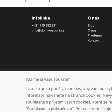
Infolinka
O nás
+421 919 282 331
Blog
info@domivosport.cz
O nás
Prodejna
Kontakt
Vážíme si vaše soukromí
Tato stránka používá cookies, aby vám poskytla
informace naleznete na stránce Cookies. Nev
souhlasíte s přijetím všech cookies, které se 
“Souhlasím a pokračovat“. Pokud chcete svoje n