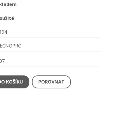
kladem
oužité
194
ECNOPRO
07
DO KOŠÍKU
POROVNAT