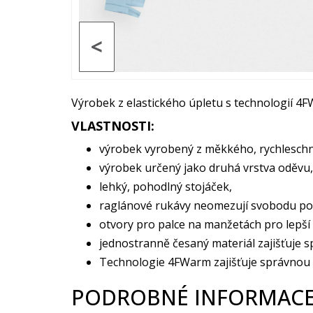
<
Výrobek z elastického úpletu s technologií 4F
VLASTNOSTI:
výrobek vyrobený z měkkého, rychleschn
výrobek určený jako druhá vrstva oděvu,
lehký, pohodlný stojáček,
raglánové rukávy neomezují svobodu p
otvory pro palce na manžetách pro lepší
jednostranně česaný materiál zajišťuje 
Technologie 4FWarm zajišťuje správnou t
PODROBNÉ INFORMACE