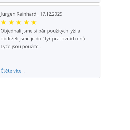
Jürgen Reinhard , 17.12.2025
★
★
★
★
★
Objednali jsme si pár použitých lyží a
obdrželi jsme je do čtyř pracovních dnů.
Lyže jsou použité...
Čtěte více ...