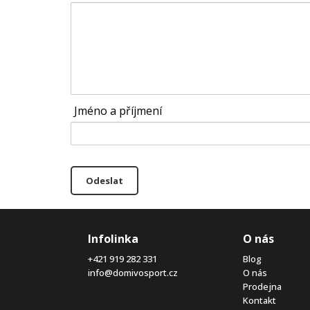
Jméno a příjmení
Odeslat
Infolinka
O nás
+421 919 282 331
Blog
info@domivosport.cz
O nás
Prodejna
Kontakt