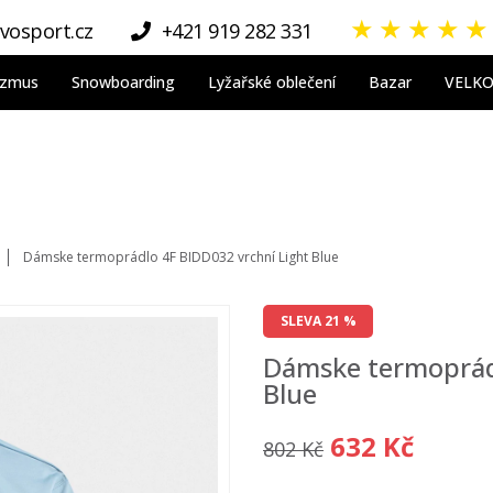
★
★
★
★
★
vosport.cz
+421 919 282 331
nizmus
Snowboarding
Lyžařské oblečení
Bazar
VELK
Dámske termoprádlo 4F BIDD032 vrchní Light Blue
SLEVA 21 %
Dámske termoprádl
Blue
632 Kč
802 Kč