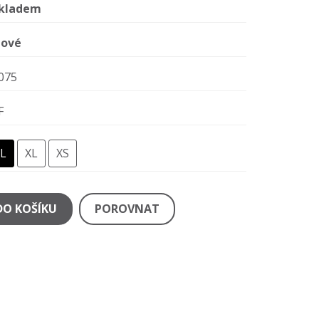
kladem
ové
075
F
L
XL
XS
DO KOŠÍKU
POROVNAT