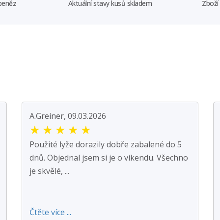
 peněz
Aktuální stavy kusů skladem
Zboží
A.Greiner, 09.03.2026
★
★
★
★
★
Použité lyže dorazily dobře zabalené do 5
dnů. Objednal jsem si je o víkendu. Všechno
je skvělé, ...
Čtěte více ...