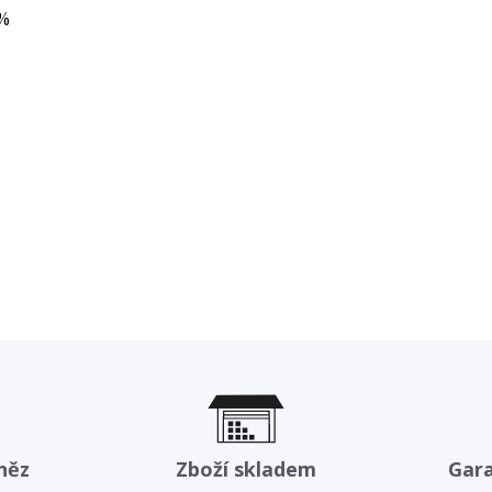
7%
něz
Zboží skladem
Gar