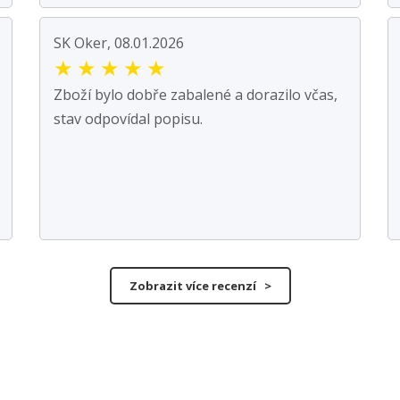
SK Oker, 08.01.2026
★
★
★
★
★
Zboží bylo dobře zabalené a dorazilo včas,
stav odpovídal popisu.
Zobrazit více recenzí >