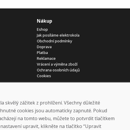
Nákup
Eshop
Jak posíláme elektrokola
Obchodní podmínky
Doprava
Platba
Reklamace
Vrácení a výměna zboží
Ochrana osobních údajů
Cookies
 skvělý zážitek z prohlížení. Všechny důležité
yhnutné cookies jsou automaticky zapnuté. Pokud
nacházejí na tomto webu, můžete to potvrdit tlačítkem
© DOMIVOSPORT 2026, všechna práva vyhrazena
astavení upravit, klikněte na tlačítko “Upravit
DUFEKSOFT
-
tvorba webových stránek
,
tvorba eshopů