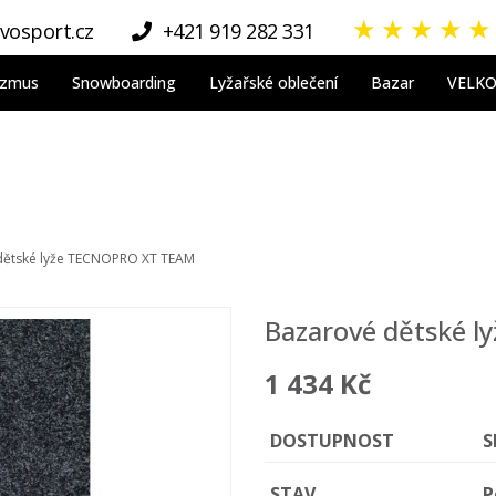
★
★
★
★
★
vosport.cz
+421 919 282 331
nizmus
Snowboarding
Lyžařské oblečení
Bazar
VELK
dětské lyže TECNOPRO XT TEAM
Bazarové dětské 
1 434 Kč
DOSTUPNOST
S
STAV
P