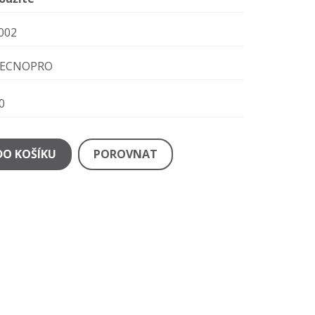
002
ECNOPRO
0
DO KOŠÍKU
POROVNAT