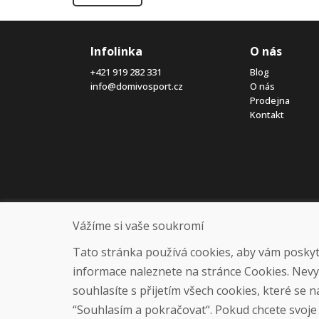
Infolinka
O nás
+421 919 282 331
Blog
info@domivosport.cz
O nás
Prodejna
Kontakt
Vážíme si vaše soukromí
Tato stránka používá cookies, aby vám poskytla
informace naleznete na stránce Cookies. Nev
souhlasíte s přijetím všech cookies, které se 
“Souhlasím a pokračovat“. Pokud chcete svoje n