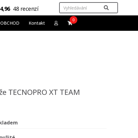
4,96
48 recenzí
0
OOBCHOD
Kontakt
lyže TECNOPRO XT TEAM
kladem
oužité