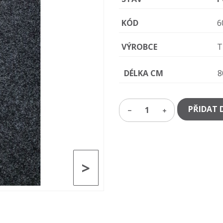
KÓD
6
VÝROBCE
T
DÉLKA CM
8
PŘIDAT 
1
>