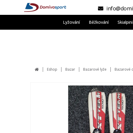
info@domi
Lyžování
Běžkování
Skialpi
Eshop
Bazar
Bazarové lyže
Bazarové 