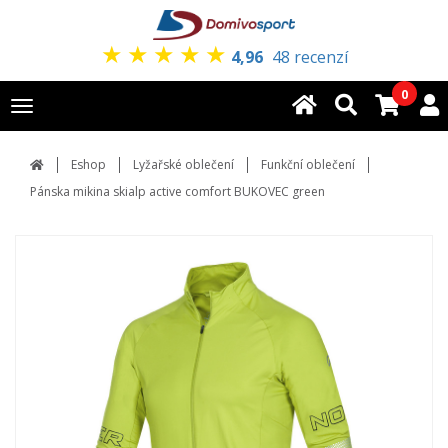
★
★
★
★
★
4,96
48 recenzí
0
Toggle
navigation
Eshop
Lyžařské oblečení
Funkční oblečení
Pánska mikina skialp active comfort BUKOVEC green