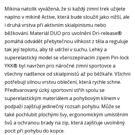
Mikina natolik vyvážená, že si každý zimní trek užijete
naplno v mikině Active, která bude sloužit jako nižší, ale
i druhá vrstva při aktivním skialpinismu nebo
běžkování. Materiál DUO pro uvolnění Dri-release®
pomáhá odvádět přebytečnou vlhkost z těla a reguluje
tak její teplotu, aby tě udržel v suchu. Lehký a
superelastický model se všerozepínacím zipem Pin-lock
YKK® byl navržen pro náročné zimní sportovce a
všechny nadšence od skialpinistů až po běžkaře. Všichni
potřebují silnou vrstvu oblečení, která rychle schne.
Předtvarovaný úzký sportovní střih spolu se
superelastickým materiálem a pohybovým klínem v
podpaží zajišťují jedinečný rozsah pohybu. Může se
také pochlubit plochými švy, ergonomickým umístěním
švů a ochranou brady na zip, která zajišťuje uvolněný
pocit při pohybu do kopce.