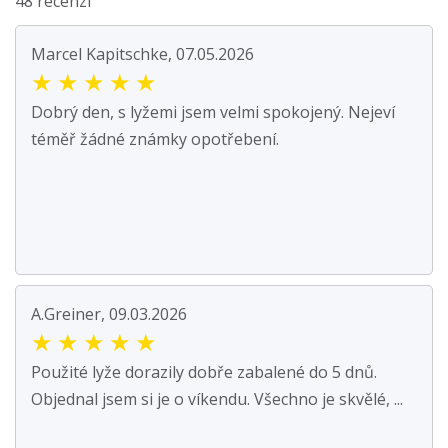
48 recenzí
Marcel Kapitschke, 07.05.2026
★
★
★
★
★
Dobrý den, s lyžemi jsem velmi spokojený. Nejeví
téměř žádné známky opotřebení.
A.Greiner, 09.03.2026
★
★
★
★
★
Použité lyže dorazily dobře zabalené do 5 dnů.
Objednal jsem si je o víkendu. Všechno je skvělé, ...