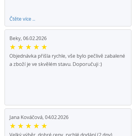
Čtěte více ...
Beky, 06.02.2026
★
★
★
★
★
Objednávka přišla rychle, vše bylo pečlivě zabalené
a zboží je ve skvělém stavu. Doporučuji :)
Jana Kováčová, 04.02.2026
★
★
★
★
★
Velký výběr, dobré ceny, rychlé dodání (2 dny).