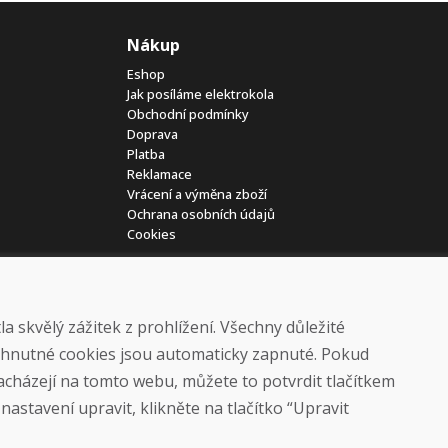
Nákup
Eshop
Jak posíláme elektrokola
Obchodní podmínky
Doprava
Platba
Reklamace
Vrácení a výměna zboží
Ochrana osobních údajů
Cookies
 skvělý zážitek z prohlížení. Všechny důležité
yhnutné cookies jsou automaticky zapnuté. Pokud
nacházejí na tomto webu, můžete to potvrdit tlačítkem
© DOMIVOSPORT 2026, všechna práva vyhrazena
astavení upravit, klikněte na tlačítko “Upravit
DUFEKSOFT
-
tvorba webových stránek
,
tvorba eshopů