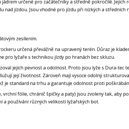
jádrem určené pro začátečníky a středně pokročilé. Jejich re
olu nad jízdou. Jsou vhodné pro jízdu při nízkých a střední
átovým zesílením.
rockeru určená převážně na upravený terén. Důraz je kladen
e pro lyžaře s technikou jízdy po hranách bez skluzu.
izoval jejich pevnost a odolnost. Proto jsou lyže s Dura-tec
lužují její životnost. Zároveň mají vysoce odolný strukturov
než je standard na trhu a garantuje odolnost proti poškrábán
e, vrchní fólie, chránič špičky a paty) jsou zvoleny tak, aby 
a používání různých velikosti lyžařských bot.