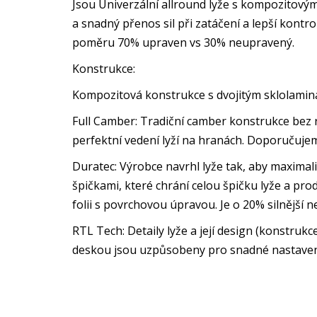
Jsou Univerzální allround lyže s kompozitovým 
a snadný přenos sil při zatáčení a lepší kontr
poměru 70% upraven vs 30% neupravený.
Konstrukce:
Kompozitová konstrukce s dvojitým sklolamin
Full Camber: Tradiční camber konstrukce bez 
perfektní vedení lyží na hranách. Doporučujem
Duratec: Výrobce navrhl lyže tak, aby maximal
špičkami, které chrání celou špičku lyže a prod
folii s povrchovou úpravou. Je o 20% silnější 
RTL Tech: Detaily lyže a její design (konstrukc
deskou jsou uzpůsobeny pro snadné nastavení 