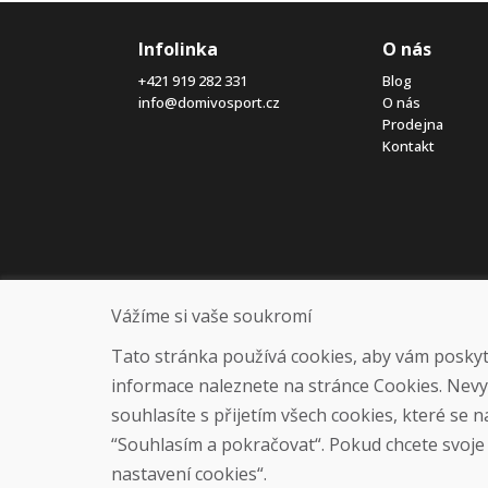
Infolinka
O nás
+421 919 282 331
Blog
info@domivosport.cz
O nás
Prodejna
Kontakt
Vážíme si vaše soukromí
Tato stránka používá cookies, aby vám poskytla
informace naleznete na stránce Cookies. Nev
souhlasíte s přijetím všech cookies, které se 
“Souhlasím a pokračovat“. Pokud chcete svoje n
nastavení cookies“.