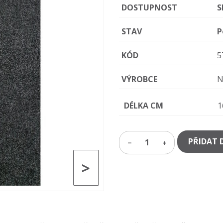
DOSTUPNOST
S
STAV
P
KÓD
5
VÝROBCE
N
DÉLKA CM
1
PŘIDAT 
1
>