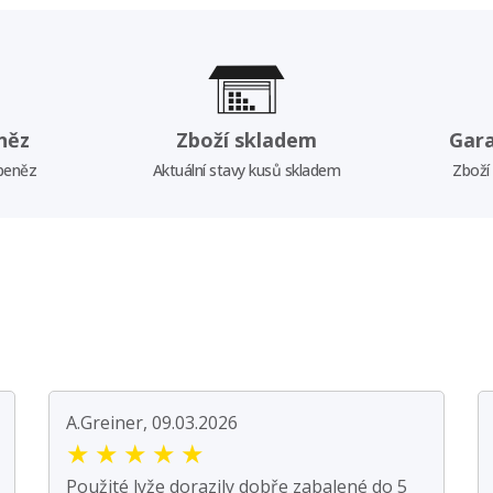
něz
Zboží skladem
Gar
 peněz
Aktuální stavy kusů skladem
Zboží
A.Greiner, 09.03.2026
★
★
★
★
★
Použité lyže dorazily dobře zabalené do 5