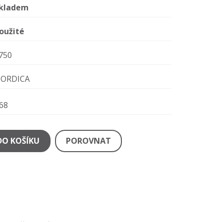
kladem
oužité
750
ORDICA
68
DO KOŠÍKU
POROVNAT