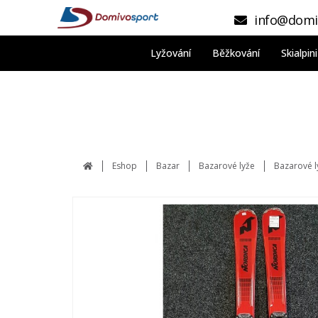
info@domi
Lyžování
Běžkování
Skialpi
Eshop
Bazar
Bazarové lyže
Bazarové l