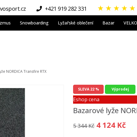
★
★
★
★
★
vosport.cz
+421 919 282 331
nizmus
Snowboarding
Lyžařské oblečení
Bazar
VELK
yže NORDICA Transfire RTX
SLEVA 22 %
Výprodej
Eshop cena
Bazarové lyže NOR
4 124 Kč
5 344 Kč