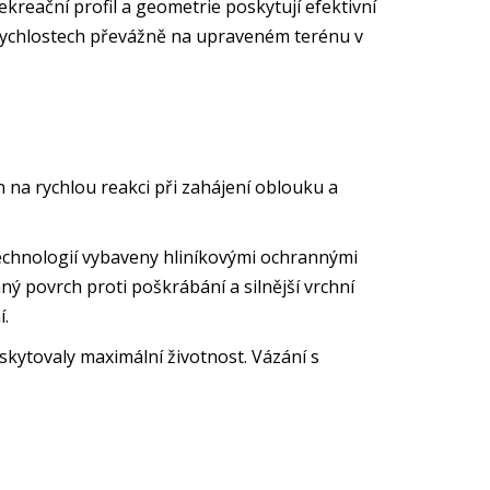
kreační profil a geometrie poskytují efektivní
ch rychlostech převážně na upraveném terénu v
 na rychlou reakci při zahájení oblouku a
 technologií vybaveny hliníkovými ochrannými
aný povrch proti poškrábání a silnější vrchní
í.
poskytovaly maximální životnost. Vázání s