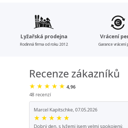
Lyžařská prodejna
Vrácení pe
Rodinná firma od roku 2012
Garance vrácení
Recenze zákazníků
★
★
★
★
★
4,96
48 recenzí
Marcel Kapitschke, 07.05.2026
★
★
★
★
★
Dobrý den, s lyžemi jsem velmi spokojený.