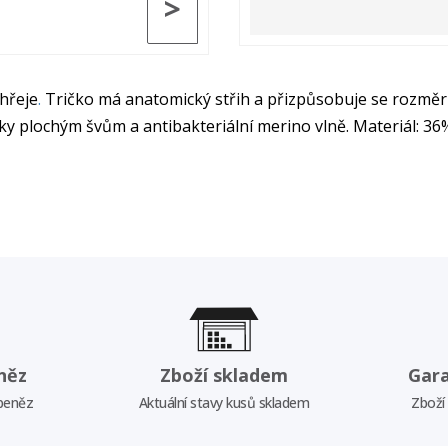
>
hřeje
.
Tričko má anatomický střih a přizpůsobuje se rozměrů
díky plochým švům a antibakteriální merino vlně. Materiál: 3
něz
Zboží skladem
Gar
 peněz
Aktuální stavy kusů skladem
Zboží