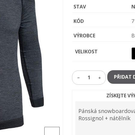
STAV
N
KÓD
7
VÝROBCE
B
VELIKOST
PŘIDAT 
1
ZÍSKEJTE V
Pánská snowboardová 
Rossignol + nátělník