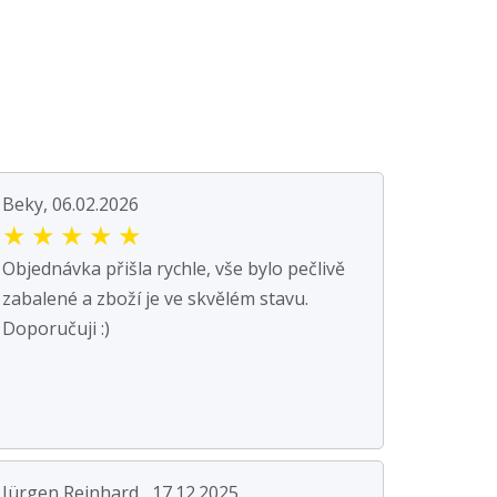
Beky, 06.02.2026
★
★
★
★
★
Objednávka přišla rychle, vše bylo pečlivě
zabalené a zboží je ve skvělém stavu.
Doporučuji :)
Jürgen Reinhard , 17.12.2025