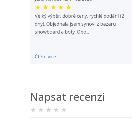
★
★
★
★
★
Velký výběr, dobré ceny, rychlé dodání (2
dny). Objednala jsem synovi z bazaru
snowboard a boty. Obo...
Čtěte více ...
Napsat recenzi
★
★
★
★
★