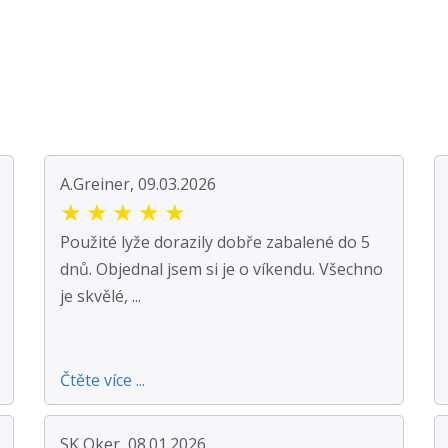
A.Greiner, 09.03.2026
★
★
★
★
★
Použité lyže dorazily dobře zabalené do 5
dnů. Objednal jsem si je o víkendu. Všechno
je skvělé, ...
Čtěte více ...
SK Oker, 08.01.2026