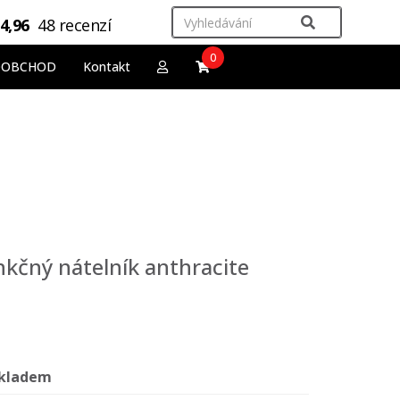
4,96
48 recenzí
0
OOBCHOD
Kontakt
nkčný nátelník anthracite
kladem