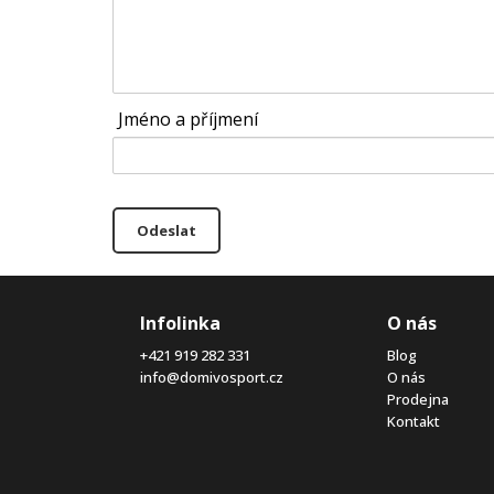
Jméno a příjmení
Odeslat
Infolinka
O nás
+421 919 282 331
Blog
info@domivosport.cz
O nás
Prodejna
Kontakt