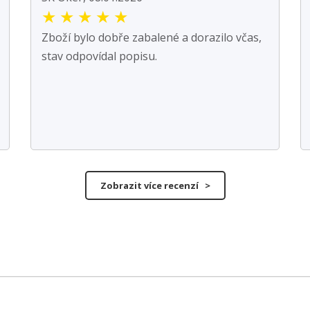
★
★
★
★
★
Zboží bylo dobře zabalené a dorazilo včas,
stav odpovídal popisu.
Zobrazit více recenzí >