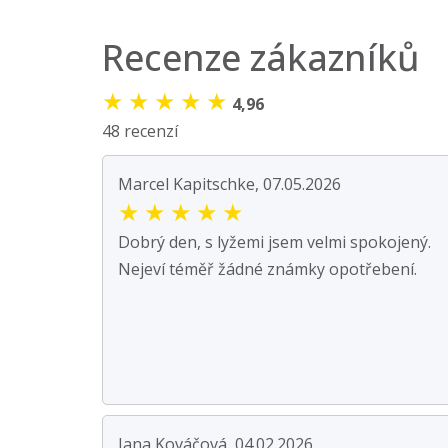
Recenze zákazníků
★
★
★
★
★
4,96
48 recenzí
Marcel Kapitschke, 07.05.2026
★
★
★
★
★
Dobrý den, s lyžemi jsem velmi spokojený.
Nejeví téměř žádné známky opotřebení.
Jana Kováčová, 04.02.2026