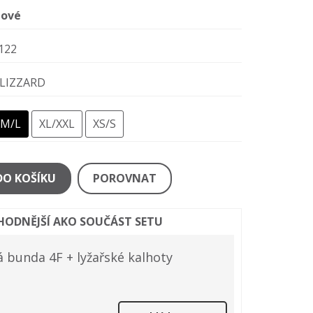
ové
122
LIZZARD
M/L
XL/XXL
XS/S
DO KOŠÍKU
POROVNAT
ÝHODNĚJŠÍ AKO SOUČÁST SETU
bunda 4F + lyžařské kalhoty