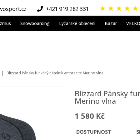
★
★
★
★
★
vosport.cz
+421 919 282 331
nizmus
Snowboarding
Lyžařské oblečení
Bazar
VELK
Blizzard Pánsky funkčný nátelník anthracite Merino vlna
Blizzard Pánsky fu
Merino vlna
1 580 Kč
DOSTUPNOST
S