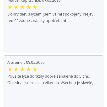
Marcel Kapitschke, 07.05.2026
★
★
★
★
★
Dobrý den, s lyžemi jsem velmi spokojený. Nejeví
téměř žádné známky opotřebení.
A.Greiner, 09.03.2026
★
★
★
★
★
Použité lyže dorazily dobře zabalené do 5 dnů.
Objednal jsem si je o víkendu. Všechno je skvělé, ...