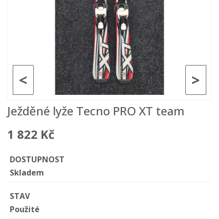
<
>
Ježděné lyže Tecno PRO XT team
1 822 Kč
DOSTUPNOST
Skladem
STAV
Použité