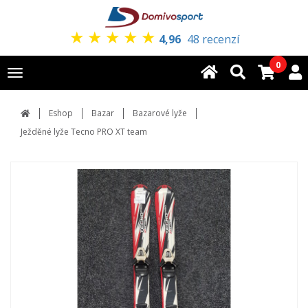
★
★
★
★
★
4,96
48 recenzí
0
Toggle
navigation
Eshop
Bazar
Bazarové lyže
Ježděné lyže Tecno PRO XT team