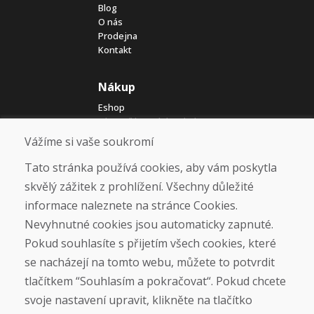
Blog
O nás
Prodejna
Kontakt
Nákup
Eshop
Jak posíláme elektrokola
Obchodní podmínky
Vážíme si vaše soukromí
Doprava
Platba
Tato stránka používá cookies, aby vám poskytla
Reklamace
skvělý zážitek z prohlížení. Všechny důležité
Vrácení a výměna zboží
informace naleznete na stránce Cookies.
Ochrana osobních údajů
Cookies
Nevyhnutné cookies jsou automaticky zapnuté.
Pokud souhlasíte s přijetím všech cookies, které
Sociální sítě
se nacházejí na tomto webu, můžete to potvrdit
tlačítkem “Souhlasím a pokračovat“. Pokud chcete
svoje nastavení upravit, klikněte na tlačítko