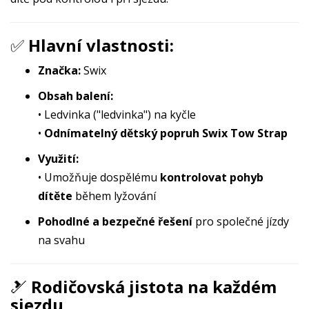
✅
Hlavní vlastnosti:
Značka:
Swix
Obsah balení:
• Ledvinka ("ledvinka") na kyčle
•
Odnímatelný dětský popruh Swix Tow Strap
Využití:
• Umožňuje dospělému
kontrolovat pohyb
dítěte
během lyžování
Pohodlné a bezpečné řešení
pro společné jízdy
na svahu
🎿
Rodičovská jistota na každém
sjezdu