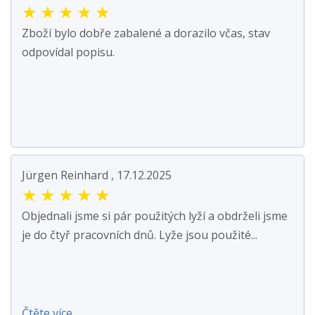
★
★
★
★
★
Zboží bylo dobře zabalené a dorazilo včas, stav
odpovídal popisu.
Jürgen Reinhard , 17.12.2025
★
★
★
★
★
Objednali jsme si pár použitých lyží a obdrželi jsme
je do čtyř pracovních dnů. Lyže jsou použité...
Čtěte více ...