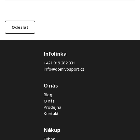
Odeslat
Infolinka
+421 919 282 331
info@domivosport.cz
O nás
Blog
O nás
Prodejna
Kontakt
Nákup
Eshop