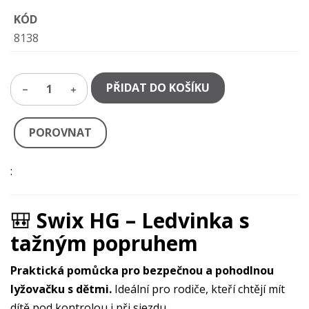
KÓD
8138
PŘIDAT DO KOŠÍKU
1
POROVNAT
:
🎒
Swix HG – Ledvinka s
tažným popruhem
Praktická pomůcka pro bezpečnou a pohodlnou
lyžovačku s dětmi.
Ideální pro rodiče, kteří chtějí mít
dítě pod kontrolou i při sjezdu.