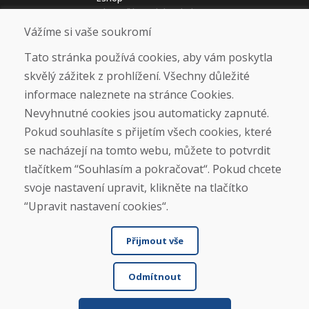
Jak posíláme elektrokola
Obchodní podmínky
Vážíme si vaše soukromí
Doprava
Platba
Tato stránka používá cookies, aby vám poskytla
Reklamace
skvělý zážitek z prohlížení. Všechny důležité
Vrácení a výměna zboží
informace naleznete na stránce Cookies.
Ochrana osobních údajů
Cookies
Nevyhnutné cookies jsou automaticky zapnuté.
Pokud souhlasíte s přijetím všech cookies, které
Sociální sítě
se nacházejí na tomto webu, můžete to potvrdit
tlačítkem “Souhlasím a pokračovat“. Pokud chcete
svoje nastavení upravit, klikněte na tlačítko
“Upravit nastavení cookies“.
Přijmout vše
Odmítnout
© DOMIVOSPORT 2026, všechna práva vyhrazena
DUFEKSOFT
-
tvorba webových stránek
,
tvorba eshopů