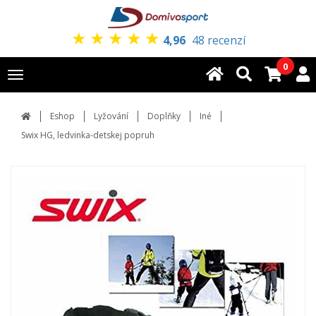
★
★
★
★
★
4,96
48 recenzí
0
Toggle
navigation
Eshop
Lyžování
Doplňky
Iné
Swix HG, ledvinka-detskej popruh