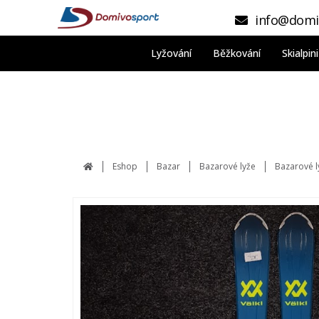
info@domi
Lyžování
Běžkování
Skialpi
Eshop
Bazar
Bazarové lyže
Bazarové l