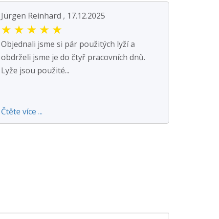
Jürgen Reinhard , 17.12.2025
★
★
★
★
★
Objednali jsme si pár použitých lyží a
obdrželi jsme je do čtyř pracovních dnů.
Lyže jsou použité...
Čtěte více ...