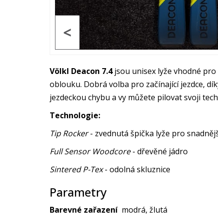
<
Völkl Deacon 7.4
jsou unisex lyže vhodné pro 
oblouku. Dobrá volba pro začínající jezdce, 
jezdeckou chybu a vy můžete pilovat svoji techn
Technologie:
Tip Rocker
- zvednutá špička lyže pro snadněj
Full Sensor Woodcore
- dřevěné jádro
Sintered P-Tex
- odolná skluznice
Parametry
Barevné zařazení
modrá, žlutá