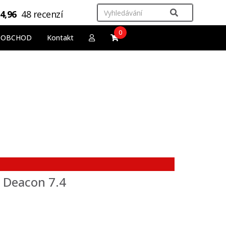
4,96
48 recenzí
0
OOBCHOD
Kontakt
l Deacon 7.4