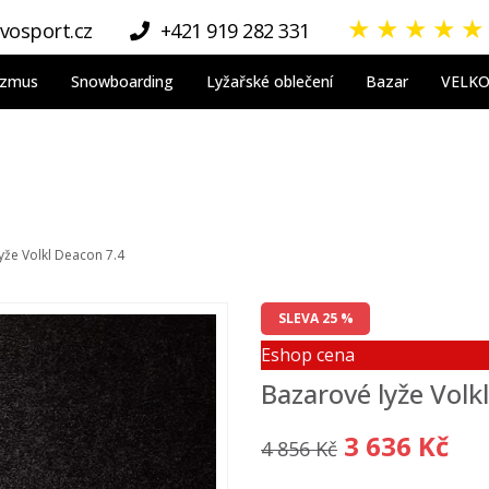
★
★
★
★
★
vosport.cz
+421 919 282 331
nizmus
Snowboarding
Lyžařské oblečení
Bazar
VELK
yže Volkl Deacon 7.4
SLEVA 25 %
Eshop cena
Bazarové lyže Volk
3 636 Kč
4 856 Kč