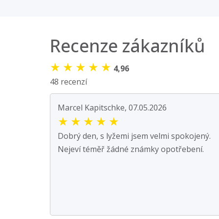
Recenze zákazníků
★
★
★
★
★
4,96
48 recenzí
Marcel Kapitschke, 07.05.2026
★
★
★
★
★
Dobrý den, s lyžemi jsem velmi spokojený.
Nejeví téměř žádné známky opotřebení.