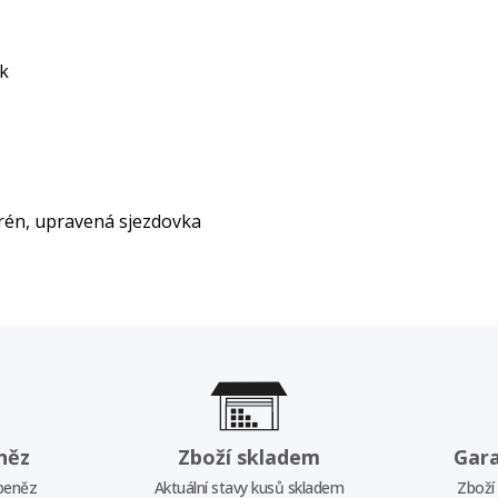
ík
rén, upravená sjezdovka
něz
Zboží skladem
Gar
 peněz
Aktuální stavy kusů skladem
Zboží