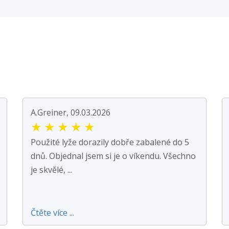
A.Greiner, 09.03.2026
★
★
★
★
★
Použité lyže dorazily dobře zabalené do 5
dnů. Objednal jsem si je o víkendu. Všechno
je skvělé, ...
Čtěte více ...