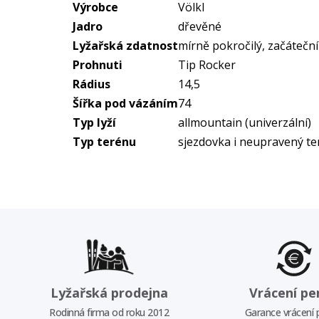
Výrobce
Völkl
Jadro
dřevěné
Lyžařská zdatnost
mírně pokročilý, začátečn
Prohnuti
Tip Rocker
Rádius
14,5
Šířka pod vázáním
74
Typ lyží
allmountain (univerzální)
Typ terénu
sjezdovka i neupravený te
Lyžařská prodejna
Vrácení pe
Rodinná firma od roku 2012
Garance vrácení