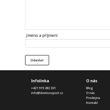
Jméno a příjmení
Odeslat
Infolinka
O nás
+421 919 282 331
Blog
info@domivosport.cz
O nás
Prodejna
Kontakt