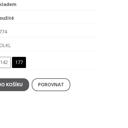
kladem
oužité
774
OLKL
142
177
DO KOŠÍKU
POROVNAT