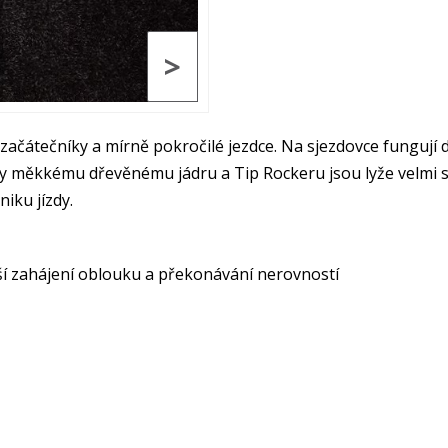
>
začátečníky a mírně pokročilé jezdce. Na sjezdovce fungují 
díky měkkému dřevěnému jádru a Tip Rockeru jsou lyže velmi
iku jízdy.
ší zahájení oblouku a překonávání nerovností