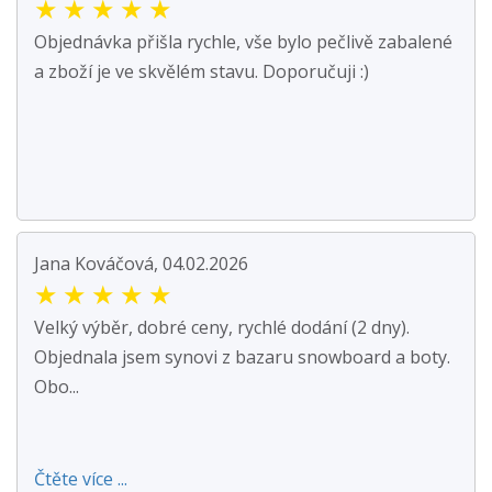
★
★
★
★
★
Objednávka přišla rychle, vše bylo pečlivě zabalené
a zboží je ve skvělém stavu. Doporučuji :)
Jana Kováčová, 04.02.2026
★
★
★
★
★
Velký výběr, dobré ceny, rychlé dodání (2 dny).
Objednala jsem synovi z bazaru snowboard a boty.
Obo...
Čtěte více ...