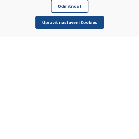
Odmítnout
Čtěte více ...
Upravit nastavení Cookies
Zobrazit více recenzí >
Napsat recenzi
★
★
★
★
★
Jméno a příjmení