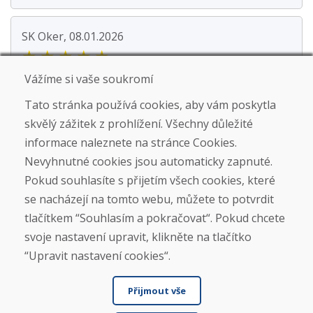
SK Oker, 08.01.2026
★
★
★
★
★
Zboží bylo dobře zabalené a dorazilo včas, stav
Vážíme si vaše soukromí
odpovídal popisu.
Tato stránka používá cookies, aby vám poskytla
skvělý zážitek z prohlížení. Všechny důležité
informace naleznete na stránce Cookies.
Nevyhnutné cookies jsou automaticky zapnuté.
Pokud souhlasíte s přijetím všech cookies, které
se nacházejí na tomto webu, můžete to potvrdit
tlačítkem “Souhlasím a pokračovat“. Pokud chcete
Jürgen Reinhard , 17.12.2025
★
★
★
★
★
svoje nastavení upravit, klikněte na tlačítko
“Upravit nastavení cookies“.
Objednali jsme si pár použitých lyží a obdrželi jsme
je do čtyř pracovních dnů. Lyže jsou použité...
Přijmout vše