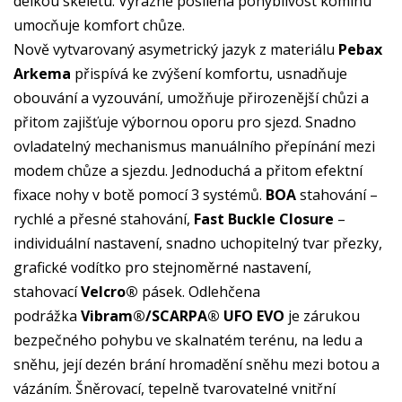
délkou skeletu. Výrazně posílená pohyblivost komínu
umocňuje komfort chůze.
Nově vytvarovaný asymetrický jazyk z materiálu
Pebax
Arkema
přispívá ke zvýšení komfortu, usnadňuje
obouvání a vyzouvání, umožňuje přirozenější chůzi a
přitom zajišťuje výbornou oporu pro sjezd. Snadno
ovladatelný mechanismus manuálního přepínání mezi
modem chůze a sjezdu. Jednoduchá a přitom efektní
fixace nohy v botě pomocí 3 systémů.
BOA
stahování –
rychlé a přesné stahování,
Fast Buckle Closure
–
individuální nastavení, snadno uchopitelný tvar přezky,
grafické vodítko pro stejnoměrné nastavení,
stahovací
Velcro®
pásek. Odlehčena
podrážka
Vibram®/SCARPA® UFO EVO
je zárukou
bezpečného pohybu ve skalnatém terénu, na ledu a
sněhu, její dezén brání hromadění sněhu mezi botou a
vázáním. Šněrovací, tepelně tvarovatelné vnitřní