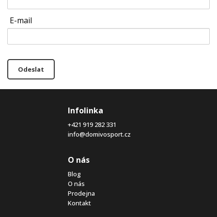
E-mail
Odeslat
Infolinka
+421 919 282 331
info@domivosport.cz
O nás
Blog
O nás
Prodejna
Kontakt