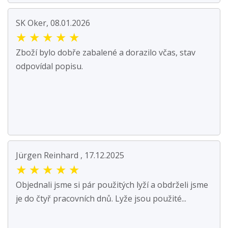
SK Oker, 08.01.2026
★
★
★
★
★
Zboží bylo dobře zabalené a dorazilo včas, stav
odpovídal popisu.
Jürgen Reinhard , 17.12.2025
★
★
★
★
★
Objednali jsme si pár použitých lyží a obdrželi jsme
je do čtyř pracovních dnů. Lyže jsou použité...