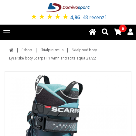
★
★
★
★
★
4,96
48 recenzí
0
Toggle
navigation
Eshop
Skialpinizmus
Skialpové boty
Lyžařské boty Scarpa F1 wmn antracite aqua 21/22