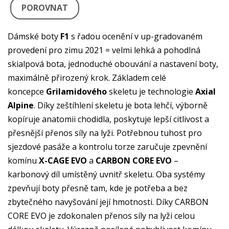
POROVNAT
Dámské boty
F1
s řadou ocenění v up-gradovaném
provedení pro zimu 2021 = velmi lehká a pohodlná
skialpová bota, jednoduché obouvání a nastavení boty,
maximálně přirozený krok. Základem celé
koncepce
Grilamidového
skeletu je technologie
Axial
Alpine
. Díky zeštíhlení skeletu je bota lehčí, výborně
kopíruje anatomii chodidla, poskytuje lepší citlivost a
přesnější přenos síly na lyži. Potřebnou tuhost pro
sjezdové pasáže a kontrolu torze zaručuje zpevnění
komínu
X-CAGE EVO
a
CARBON CORE EVO
–
karbonový díl umístěný uvnitř skeletu. Oba systémy
zpevňují boty přesně tam, kde je potřeba a bez
zbytečného navyšování její hmotnosti. Díky CARBON
CORE EVO je zdokonalen přenos síly na lyži celou