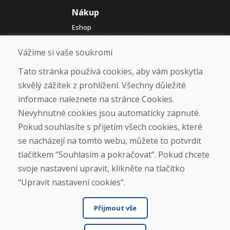
Nákup
Eshop
Jak posíláme elektrokola
Obchodní podmínky
Vážíme si vaše soukromí
Doprava
Platba
Tato stránka používá cookies, aby vám poskytla
Reklamace
skvělý zážitek z prohlížení. Všechny důležité
Vrácení a výměna zboží
informace naleznete na stránce Cookies.
Ochrana osobních údajů
Cookies
Nevyhnutné cookies jsou automaticky zapnuté.
Pokud souhlasíte s přijetím všech cookies, které
Sociální sítě
se nacházejí na tomto webu, můžete to potvrdit
tlačítkem “Souhlasím a pokračovat“. Pokud chcete
svoje nastavení upravit, klikněte na tlačítko
“Upravit nastavení cookies“.
Přijmout vše