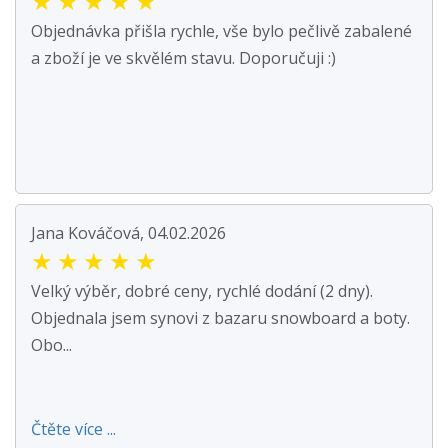
★
★
★
★
★
Objednávka přišla rychle, vše bylo pečlivě zabalené
a zboží je ve skvělém stavu. Doporučuji :)
Jana Kováčová, 04.02.2026
★
★
★
★
★
Velký výběr, dobré ceny, rychlé dodání (2 dny).
Objednala jsem synovi z bazaru snowboard a boty.
Obo...
Čtěte více ...