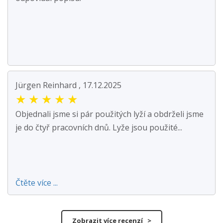
Jürgen Reinhard , 17.12.2025
★
★
★
★
★
Objednali jsme si pár použitých lyží a obdrželi jsme
je do čtyř pracovních dnů. Lyže jsou použité...
Čtěte více ...
Zobrazit více recenzí >