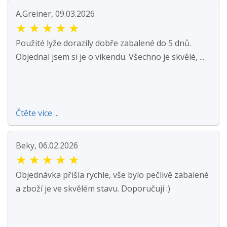
A.Greiner, 09.03.2026
★
★
★
★
★
Použité lyže dorazily dobře zabalené do 5 dnů.
Objednal jsem si je o víkendu. Všechno je skvělé, ...
Čtěte více ...
Beky, 06.02.2026
★
★
★
★
★
Objednávka přišla rychle, vše bylo pečlivě zabalené
a zboží je ve skvělém stavu. Doporučuji :)