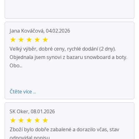
Jana Kováčová, 04.02.2026
★
★
★
★
★
Velký výběr, dobré ceny, rychlé dodání (2 dny).
Objednala jsem synovi z bazaru snowboard a boty.
Obo...
Čtěte více ...
SK Oker, 08.01.2026
★
★
★
★
★
Zboží bylo dobře zabalené a dorazilo včas, stav
odpovídal popisu.