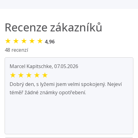
Recenze zákazníků
★
★
★
★
★
4,96
48 recenzí
Marcel Kapitschke, 07.05.2026
★
★
★
★
★
Dobrý den, s lyžemi jsem velmi spokojený. Nejeví
téměř žádné známky opotřebení.