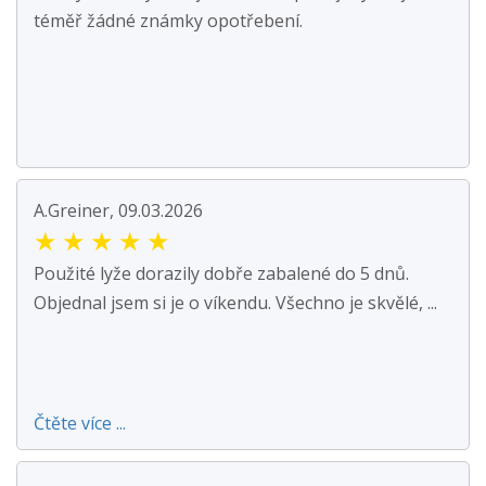
téměř žádné známky opotřebení.
A.Greiner, 09.03.2026
★
★
★
★
★
Použité lyže dorazily dobře zabalené do 5 dnů.
Objednal jsem si je o víkendu. Všechno je skvělé, ...
Čtěte více ...