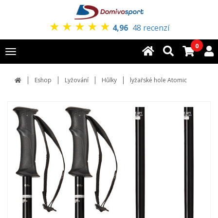
★
★
★
★
★
4,96
48 recenzí
0
Toggle
navigation
Eshop
Lyžování
Hůlky
lyžařské hole Atomic