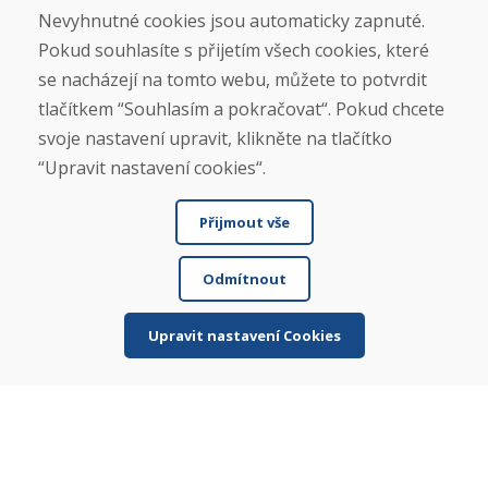
Kontakt
Nevyhnutné cookies jsou automaticky zapnuté.
Pokud souhlasíte s přijetím všech cookies, které
Nákup
se nacházejí na tomto webu, můžete to potvrdit
Eshop
tlačítkem “Souhlasím a pokračovat“. Pokud chcete
Jak posíláme elektrokola
svoje nastavení upravit, klikněte na tlačítko
Obchodní podmínky
Doprava
“Upravit nastavení cookies“.
Platba
Reklamace
Přijmout vše
Vrácení a výměna zboží
Ochrana osobních údajů
Cookies
Odmítnout
Sociální sítě
Upravit nastavení Cookies