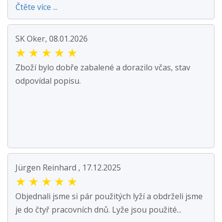
Čtěte více ...
SK Oker, 08.01.2026
★
★
★
★
★
Zboží bylo dobře zabalené a dorazilo včas, stav
odpovídal popisu.
Jürgen Reinhard , 17.12.2025
★
★
★
★
★
Objednali jsme si pár použitých lyží a obdrželi jsme
je do čtyř pracovních dnů. Lyže jsou použité...