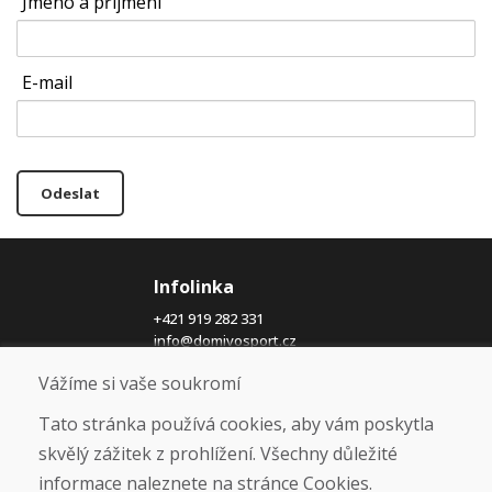
Jméno a příjmení
E-mail
Odeslat
Infolinka
+421 919 282 331
info@domivosport.cz
Vážíme si vaše soukromí
O nás
Tato stránka používá cookies, aby vám poskytla
Blog
skvělý zážitek z prohlížení. Všechny důležité
O nás
Prodejna
informace naleznete na stránce Cookies.