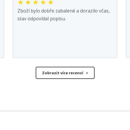
★
★
★
★
★
Zboží bylo dobře zabalené a dorazilo včas,
stav odpovídal popisu.
Zobrazit více recenzí >