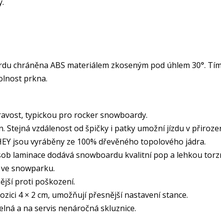
y.
du chráněna ABS materiálem zkoseným pod úhlem 30°. Tím je
olnost prkna.
 hravost, typickou pro rocker snowboardy.
. Stejná vzdálenost od špičky i patky umožní jízdu v přiro
Y jsou vyráběny ze 100% dřevěného topolového jádra.
sob laminace dodává snowboardu kvalitní pop a lehkou torzní 
i ve snowparku.
ější proti poškození.
ozici 4 × 2 cm, umožňují přesnější nastavení stance.
elná a na servis nenáročná skluznice.