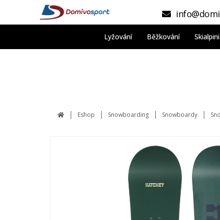
info@domi
Lyžování
Běžkování
Skialpi
Eshop
Snowboarding
Snowboardy
Sn