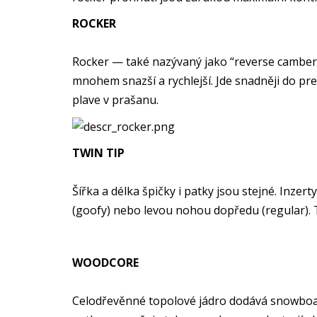
ROCKER
Rocker — také nazývaný jako “reverse camber” 
mnohem snazší a rychlejší. Jde snadněji do pre
plave v prašanu.
TWIN TIP
Šířka a délka špičky i patky jsou stejné. Inz
(goofy) nebo levou nohou dopředu (regular).
WOODCORE
Celodřevěnné topolové jádro dodává snowboardu