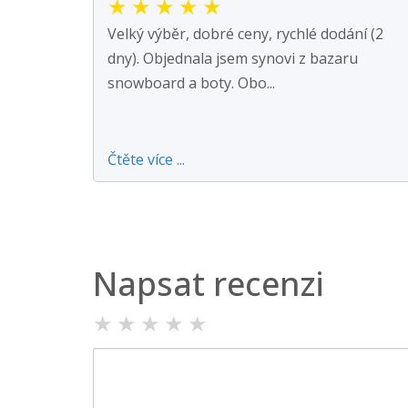
★
★
★
★
★
Velký výběr, dobré ceny, rychlé dodání (2
dny). Objednala jsem synovi z bazaru
snowboard a boty. Obo...
Čtěte více ...
Napsat recenzi
★
★
★
★
★