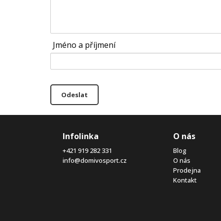
Jméno a příjmení
Odeslat
Infolinka
O nás
+421 919 282 331
Blog
info@domivosport.cz
O nás
Prodejna
Kontakt