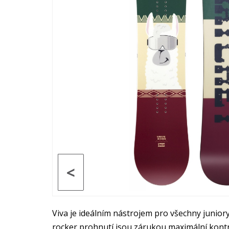
<
Viva je ideálním nástrojem pro všechny juniory,
rocker prohnutí jsou zárukou maximální kont