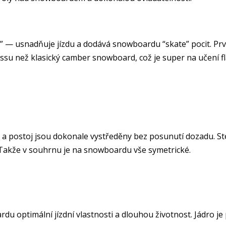
— usnadňuje jízdu a dodává snowboardu “skate” pocit. První 
ssu než klasický camber snowboard, což je super na učení fla
erty a postoj jsou dokonale vystředěny bez posunutí dozadu
 Takže v souhrnu je na snowboardu vše symetrické.
 optimální jízdní vlastnosti a dlouhou životnost. Jádro je