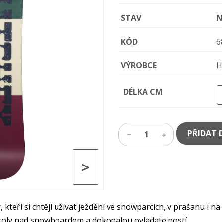
STAV
N
KÓD
6
VÝROBCE
H
DÉLKA CM
PŘIDAT 
1
>
 kteří si chtějí užívat ježdění ve snowparcích, v prašanu i n
roly nad snowboardem a dokonalou ovladatelností.