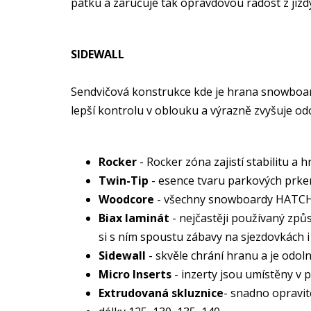
patku a zaručuje tak opravdovou radost z jízd
SIDEWALL
Sendvičová konstrukce kde je hrana snowboar
lepší kontrolu v oblouku a výrazně zvyšuje od
Rocker
- Rocker zóna zajistí stabilitu a
Twin-Tip
- esence tvaru parkových prken
Woodcore
- všechny snowboardy HATCHE
Biax laminát
- nejčastěji používaný způ
si s ním spoustu zábavy na sjezdovkách 
Sidewall
- skvěle chrání hranu a je odoln
Micro Inserts
- inzerty jsou umístěny v p
Extrudovaná skluznice
- snadno opravit