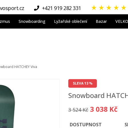
★
★
★
★
★
vosport.cz
+421 919 282 331
nizmus
Snowboarding
Lyžařské oblečení
Bazar
VELK
owboard HATCHEY Viva
SLEVA 13 %
Snowboard HATCH
3 038 Kč
3 524 Kč
DOSTUPNOST
S