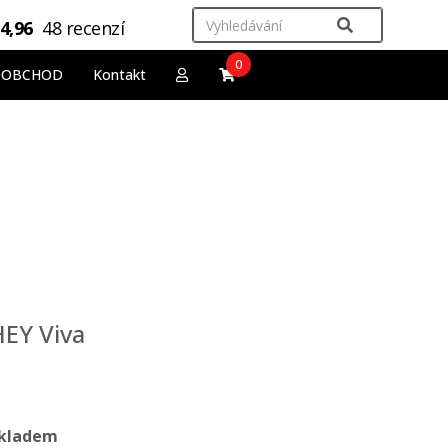
4,96
48 recenzí
0
OOBCHOD
Kontakt
EY Viva
kladem