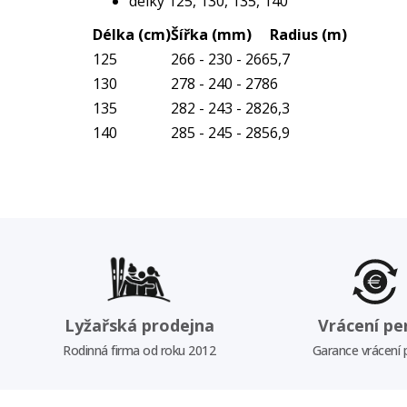
délky 125, 130, 135, 140
Délka (cm)
Šířka (mm)
Radius (m)
125
266 - 230 - 266
5,7
130
278 - 240 - 278
6
135
282 - 243 - 282
6,3
140
285 - 245 - 285
6,9
Lyžařská prodejna
Vrácení pe
Rodinná firma od roku 2012
Garance vrácení