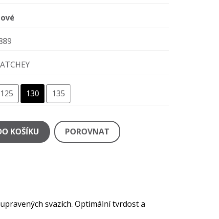
ové
889
ATCHEY
125
130
135
DO KOŠÍKU
POROVNAT
a upravených svazích. Optimální tvrdost a