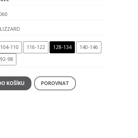
060
LIZZARD
104-110
116-122
128-134
140-146
92-98
DO KOŠÍKU
POROVNAT