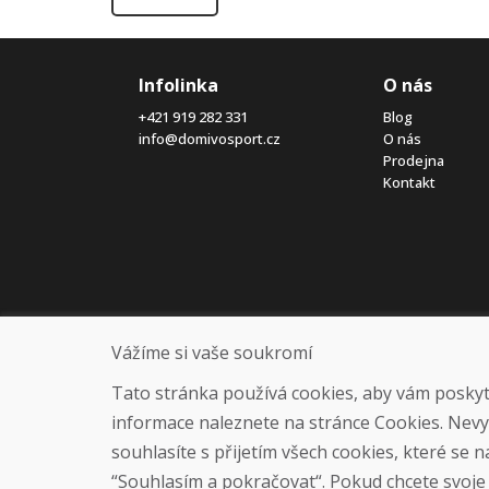
Infolinka
O nás
+421 919 282 331
Blog
info@domivosport.cz
O nás
Prodejna
Kontakt
Vážíme si vaše soukromí
Tato stránka používá cookies, aby vám poskytla
informace naleznete na stránce Cookies. Nev
souhlasíte s přijetím všech cookies, které se 
“Souhlasím a pokračovat“. Pokud chcete svoje n