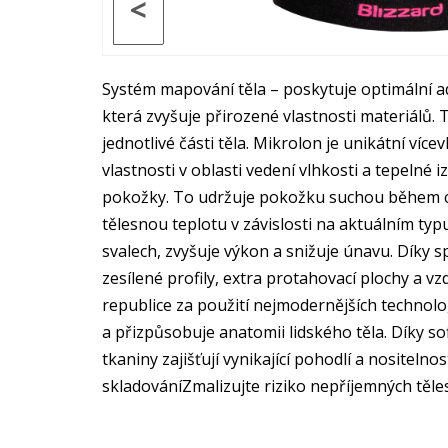
<
Systém mapování těla – poskytuje optimální ad
která zvyšuje přirozené vlastnosti materiálů
jednotlivé části těla. Mikrolon je unikátní ví
vlastnosti v oblasti vedení vlhkosti a tepelné
pokožky. To udržuje pokožku suchou během cvi
tělesnou teplotu v závislosti na aktuálním typ
svalech, zvyšuje výkon a snižuje únavu. Díky s
zesílené profily, extra protahovací plochy a 
republice za použití nejmodernějších technolo
a přizpůsobuje anatomii lidského těla. Díky so
tkaniny zajišťují vynikající pohodlí a nosite
skladováníZmalizujte riziko nepříjemných těle