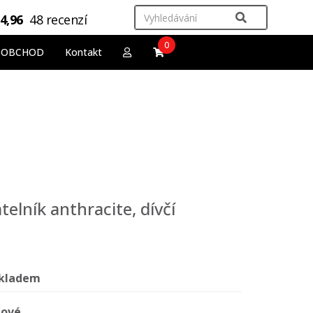
4,96
48 recenzí
0
OOBCHOD
Kontakt
telník anthracite, dívčí
kladem
ové