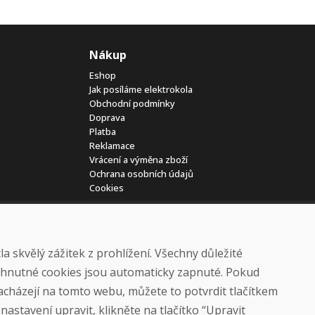
Nákup
Eshop
Jak posíláme elektrokola
Obchodní podmínky
Doprava
Platba
Reklamace
Vrácení a výměna zboží
Ochrana osobních údajů
Cookies
 skvělý zážitek z prohlížení. Všechny důležité
yhnutné cookies jsou automaticky zapnuté. Pokud
nacházejí na tomto webu, můžete to potvrdit tlačítkem
© DOMIVOSPORT 2026, všechna práva vyhrazena
astavení upravit, klikněte na tlačítko “Upravit