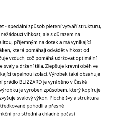
 - speciální způsob pletení vytváří strukturu,
 nežádoucí vlhkost, ale s důrazem na
alitou, příjemným na dotek a má vynikající
vláken, která pomáhají odvádět vlhkost od
žuje vzduch, což pomáhá udržovat optimální
 svaly a držení těla. Zlepšuje krevní oběh ve
kající tepelnou izolaci. Výrobek také obsahuje
ční prádlo BLIZZARD je vyráběno v České
o výrobku je vyroben způsobem, který kopíruje
zvyšuje svalový výkon. Ploché švy a struktura
ostředkované pohodlí a přesné
nkční pro střední a chladné počasí