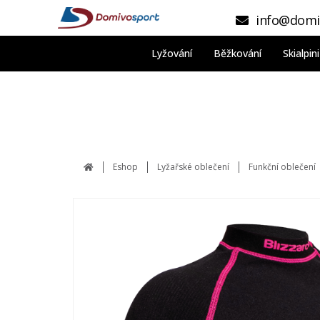
info@domi
Lyžování
Běžkování
Skialpi
Eshop
Lyžařské oblečení
Funkční oblečení