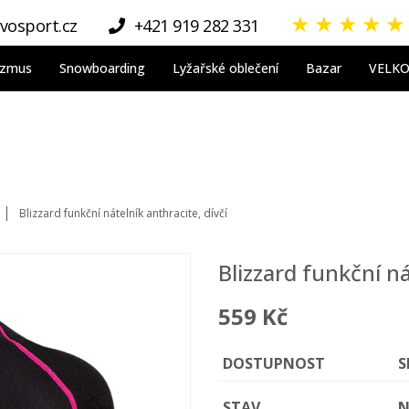
★
★
★
★
★
vosport.cz
+421 919 282 331
nizmus
Snowboarding
Lyžařské oblečení
Bazar
VELK
Blizzard funkční nátelník anthracite, dívčí
Blizzard funkční ná
559 Kč
DOSTUPNOST
S
STAV
N