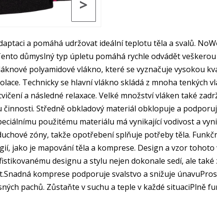
>
aptaci a pomáhá udržovat ideální teplotu těla a svalů. NoWet
. Tento důmyslný typ úpletu pomáhá rychle odvádět veškerou
cevláknové polyamidové vlákno, které se vyznačuje vysokou kv
 izolace. Technicky se hlavní vlákno skládá z mnoha tenkých 
čení a následné relaxace. Velké množství vláken také zadr
u činnosti. Středně obkladový materiál obklopuje a podporuje
peciálnímu použitému materiálu má vynikající vodivost a vyni
vzduchové zóny, takže opotřebení splňuje potřeby těla. Funk
gií, jako je mapování těla a komprese. Design a vzor tohot
fistikovanému designu a stylu nejen dokonale sedí, ale také 
lnost.Snadná komprese podporuje svalstvo a snižuje únavuPr
sných pachů. Zůstaňte v suchu a teple v každé situaciPlně fu