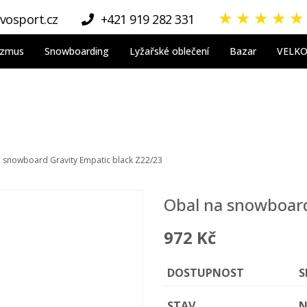
★
★
★
★
★
vosport.cz
+421 919 282 331
nizmus
Snowboarding
Lyžařské oblečení
Bazar
VELK
 snowboard Gravity Empatic black Z22/23
Obal na snowboard
972 Kč
DOSTUPNOST
S
STAV
N