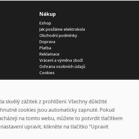
Nákup
Eshop
Jak posíláme elektrokola
Obchodní podmínky
Doprava
Platba
Reklamace
Vrácení a výměna zboží
Ochrana osobních údajů
Cookies
 skvělý zážitek z prohlížení. Všechny důležité
yhnutné cookies jsou automaticky zapnuté. Pokud
nacházejí na tomto webu, můžete to potvrdit tlačítkem
© DOMIVOSPORT 2026, všechna práva vyhrazena
astavení upravit, klikněte na tlačítko “Upravit
DUFEKSOFT
-
tvorba webových stránek
,
tvorba eshopů