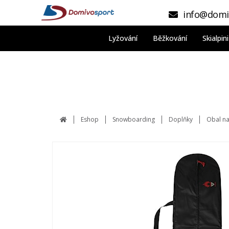
info@domi
Lyžování
Běžkování
Skialpi
Eshop
Snowboarding
Doplňky
Obal na