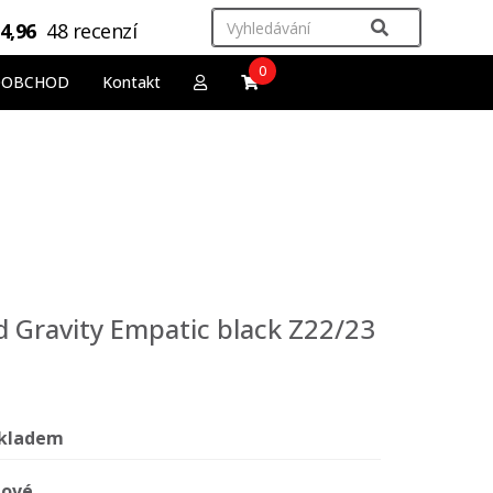
4,96
48 recenzí
0
OOBCHOD
Kontakt
 Gravity Empatic black Z22/23
kladem
ové