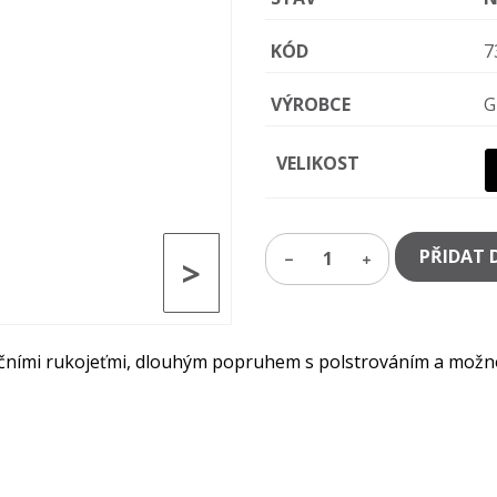
KÓD
7
VÝROBCE
G
VELIKOST
PŘIDAT 
1
>
učními rukojeťmi, dlouhým popruhem s polstrováním a možnos