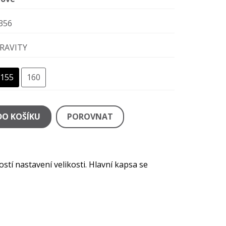
356
RAVITY
155
160
DO KOŠÍKU
POROVNAT
tí nastavení velikosti. Hlavní kapsa se