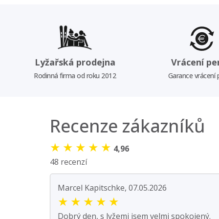
Lyžařská prodejna
Vrácení pe
Rodinná firma od roku 2012
Garance vrácení
Recenze zákazníků
★
★
★
★
★
4,96
48 recenzí
Marcel Kapitschke, 07.05.2026
★
★
★
★
★
Dobrý den, s lyžemi jsem velmi spokojený.