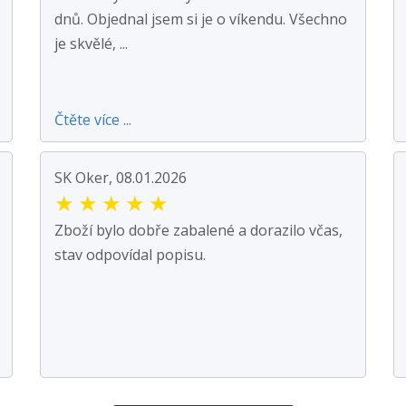
dnů. Objednal jsem si je o víkendu. Všechno
je skvělé, ...
Čtěte více ...
SK Oker, 08.01.2026
★
★
★
★
★
Zboží bylo dobře zabalené a dorazilo včas,
stav odpovídal popisu.