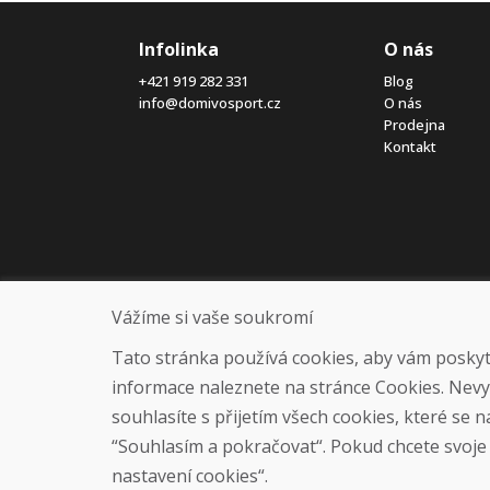
Infolinka
O nás
+421 919 282 331
Blog
info@domivosport.cz
O nás
Prodejna
Kontakt
Vážíme si vaše soukromí
Tato stránka používá cookies, aby vám poskytla
informace naleznete na stránce Cookies. Nev
souhlasíte s přijetím všech cookies, které se 
“Souhlasím a pokračovat“. Pokud chcete svoje n
nastavení cookies“.