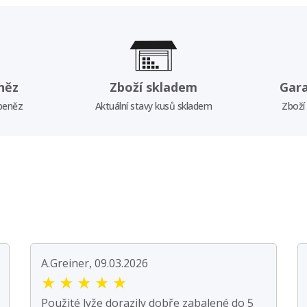
něz
Zboží skladem
Gar
 peněz
Aktuální stavy kusů skladem
Zboží
A.Greiner, 09.03.2026
★
★
★
★
★
Použité lyže dorazily dobře zabalené do 5