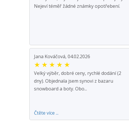
Nejeví téměř žádné známky opotřebení.
Jana Kováčová, 04.02.2026
★
★
★
★
★
Velký výběr, dobré ceny, rychlé dodání (2
dny). Objednala jsem synovi z bazaru
snowboard a boty. Obo...
Čtěte více ...