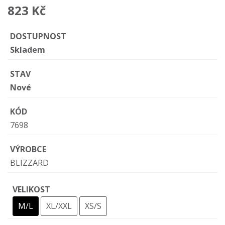
823 Kč
DOSTUPNOST
Skladem
STAV
Nové
KÓD
7698
VÝROBCE
BLIZZARD
VELIKOST
M/L
XL/XXL
XS/S