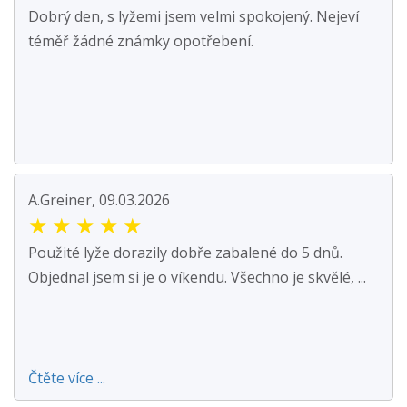
Dobrý den, s lyžemi jsem velmi spokojený. Nejeví
téměř žádné známky opotřebení.
A.Greiner, 09.03.2026
★
★
★
★
★
Použité lyže dorazily dobře zabalené do 5 dnů.
Objednal jsem si je o víkendu. Všechno je skvělé, ...
Čtěte více ...