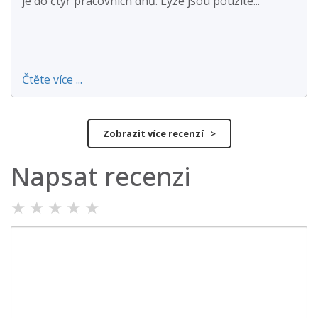
je do čtyř pracovních dnů. Lyže jsou použité...
Čtěte více ...
Zobrazit více recenzí >
Napsat recenzi
★
★
★
★
★