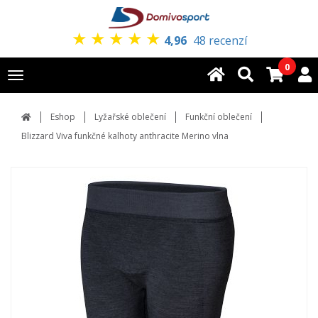
★
★
★
★
★
4,96
48 recenzí
0
Toggle
navigation
Eshop
Lyžařské oblečení
Funkční oblečení
Blizzard Viva funkčné kalhoty anthracite Merino vlna