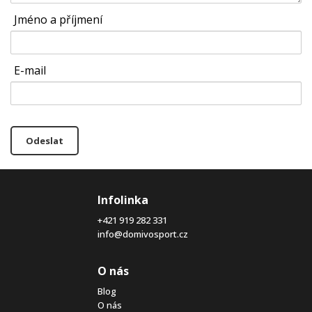
Jméno a příjmení
E-mail
Odeslat
Infolinka
+421 919 282 331
info@domivosport.cz
O nás
Blog
O nás