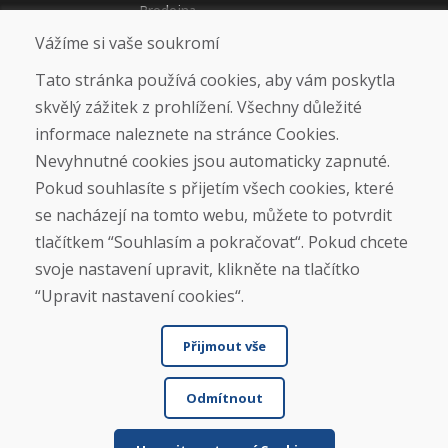
Prodejna
Kontakt
Vážíme si vaše soukromí
Tato stránka používá cookies, aby vám poskytla
Nákup
skvělý zážitek z prohlížení. Všechny důležité
Eshop
informace naleznete na stránce Cookies.
Jak posíláme elektrokola
Obchodní podmínky
Nevyhnutné cookies jsou automaticky zapnuté.
Doprava
Pokud souhlasíte s přijetím všech cookies, které
Platba
Reklamace
se nacházejí na tomto webu, můžete to potvrdit
Vrácení a výměna zboží
tlačítkem “Souhlasím a pokračovat“. Pokud chcete
Ochrana osobních údajů
svoje nastavení upravit, klikněte na tlačítko
Cookies
“Upravit nastavení cookies“.
Sociální sítě
Přijmout vše
Odmítnout