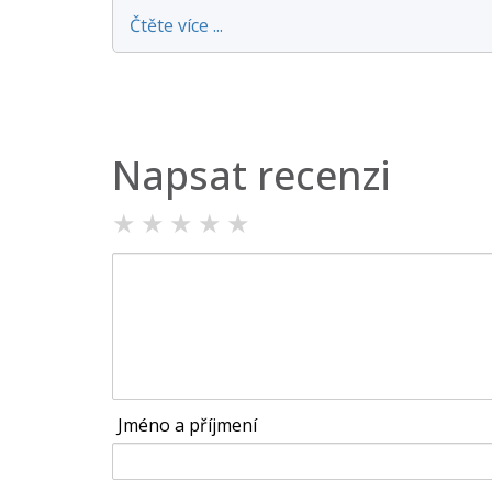
Čtěte více ...
Napsat recenzi
★
★
★
★
★
Jméno a příjmení