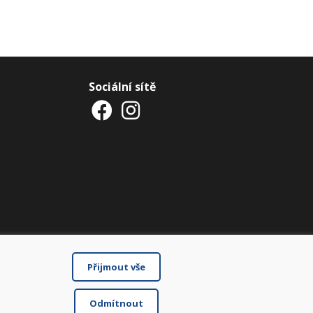
Sociální sítě
Přijmout vše
Odmítnout