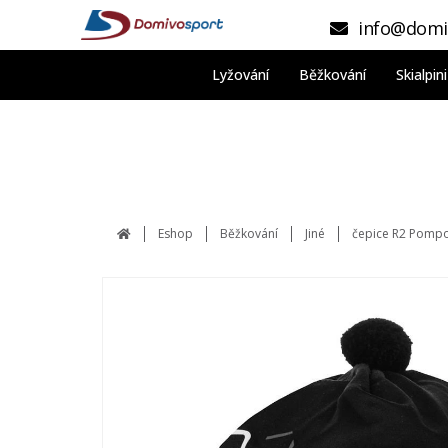
info@domi
Lyžování
Běžkování
Skialpi
Eshop
Běžkování
Jiné
čepice R2 Pomp