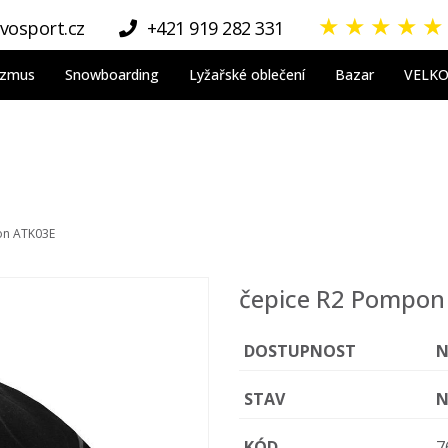
★
★
★
★
★
vosport.cz
+421 919 282 331
nizmus
Snowboarding
Lyžařské oblečení
Bazar
VELK
on ATK03E
čepice R2 Pompon
DOSTUPNOST
N
STAV
N
KÓD
7