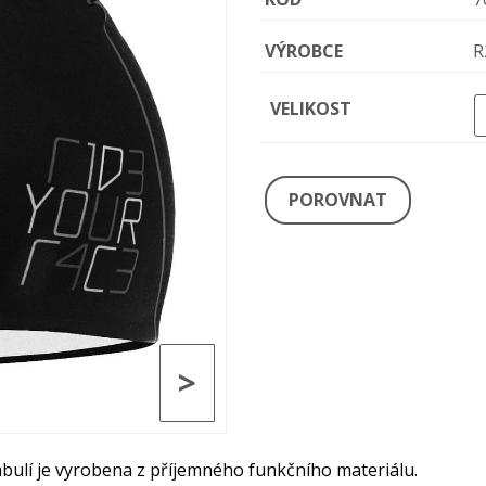
VÝROBCE
R
VELIKOST
POROVNAT
>
ulí je vyrobena z příjemného funkčního materiálu.