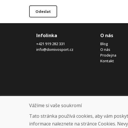
Odeslat
Infolinka
O nás
+421 919 282 331
Blog
info@domivosport.cz
O nás
Prodejna
Kontakt
Vážíme si vaše soukromí
Tato stránka používá cookies, aby vám poskytla
informace naleznete na stránce Cookies. Nev