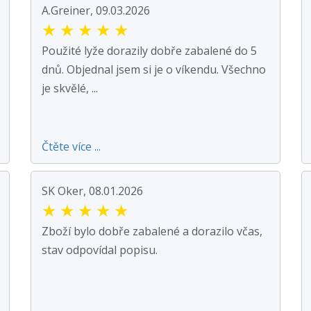
A.Greiner, 09.03.2026
★
★
★
★
★
Použité lyže dorazily dobře zabalené do 5
dnů. Objednal jsem si je o víkendu. Všechno
je skvělé, ...
Čtěte více ...
SK Oker, 08.01.2026
★
★
★
★
★
Zboží bylo dobře zabalené a dorazilo včas,
stav odpovídal popisu.