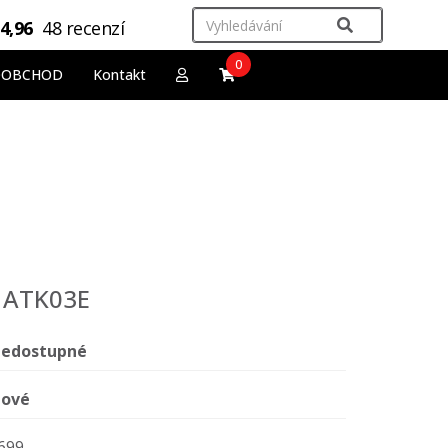
4,96
48 recenzí
0
OOBCHOD
Kontakt
 ATK03E
edostupné
ové
699