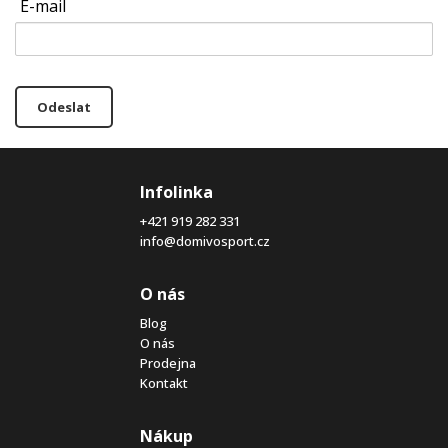
E-mail
Odeslat
Infolinka
+421 919 282 331
info@domivosport.cz
O nás
Blog
O nás
Prodejna
Kontakt
Nákup