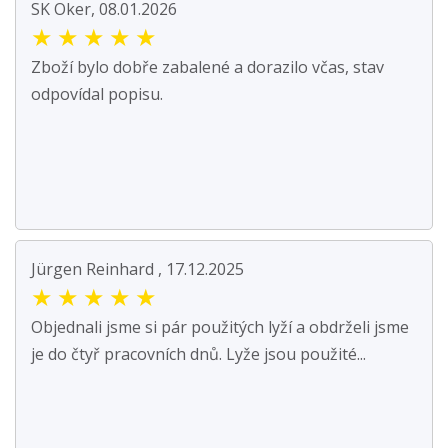
SK Oker, 08.01.2026
★
★
★
★
★
Zboží bylo dobře zabalené a dorazilo včas, stav
odpovídal popisu.
Jürgen Reinhard , 17.12.2025
★
★
★
★
★
Objednali jsme si pár použitých lyží a obdrželi jsme
je do čtyř pracovních dnů. Lyže jsou použité...