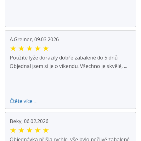
A.Greiner, 09.03.2026
★
★
★
★
★
Použité lyže dorazily dobře zabalené do 5 dnů.
Objednal jsem si je o víkendu. Všechno je skvělé, ...
Čtěte více ...
Beky, 06.02.2026
★
★
★
★
★
Objednávka přišla rychle, vše bylo pečlivě zabalené