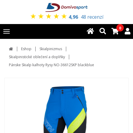
★
★
★
★
★
4,96
48 recenzí
0
Toggle
navigation
Eshop
Skialpinizmus
Skialpinistické oblečení a doplňky
Pánske Skialp kalhoty Rysy NO-36612SKP blackblue