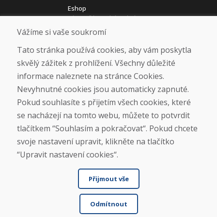
Eshop
Jak posíláme elektrokola
Obchodní podmínky
Vážíme si vaše soukromí
Doprava
Platba
Tato stránka používá cookies, aby vám poskytla
Reklamace
skvělý zážitek z prohlížení. Všechny důležité
Vrácení a výměna zboží
informace naleznete na stránce Cookies.
Ochrana osobních údajů
Cookies
Nevyhnutné cookies jsou automaticky zapnuté.
Pokud souhlasíte s přijetím všech cookies, které
Sociální sítě
se nacházejí na tomto webu, můžete to potvrdit
tlačítkem “Souhlasím a pokračovat“. Pokud chcete
svoje nastavení upravit, klikněte na tlačítko
“Upravit nastavení cookies“.
Přijmout vše
Odmítnout
© DOMIVOSPORT 2026, všechna práva vyhrazena