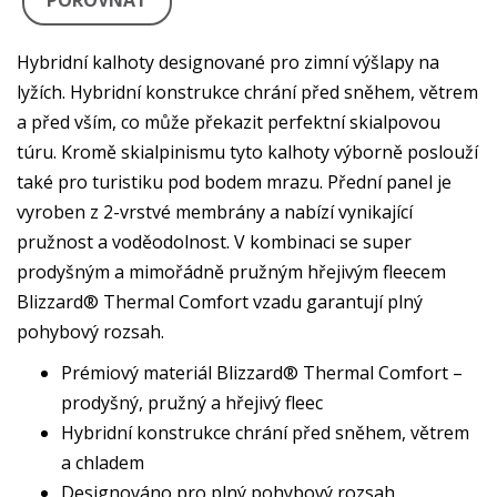
POROVNAT
Hybridní kalhoty designované pro zimní výšlapy na
lyžích. Hybridní konstrukce chrání před sněhem, větrem
a před vším, co může překazit perfektní skialpovou
túru. Kromě skialpinismu tyto kalhoty výborně poslouží
také pro turistiku pod bodem mrazu. Přední panel je
vyroben z 2-vrstvé membrány a nabízí vynikající
pružnost a voděodolnost. V kombinaci se super
prodyšným a mimořádně pružným hřejivým fleecem
Blizzard® Thermal Comfort vzadu garantují plný
pohybový rozsah.
Prémiový materiál Blizzard® Thermal Comfort –
prodyšný, pružný a hřejivý fleec
Hybridní konstrukce chrání před sněhem, větrem
a chladem
Designováno pro plný pohybový rozsah