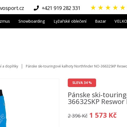
★
★
★
★
★
vosport.cz
+421 919 282 331
nizmus
Snowboarding
Lyžařské oblečení
Bazar
VELK
ní a doplňky
Pánske ski-touringové kalhoty Northfinder NO-36632SKP Reswo
SLEVA 34 %
Pánske ski-tourin
36632SKP Reswor 
1 573 Kč
2 396 Kč