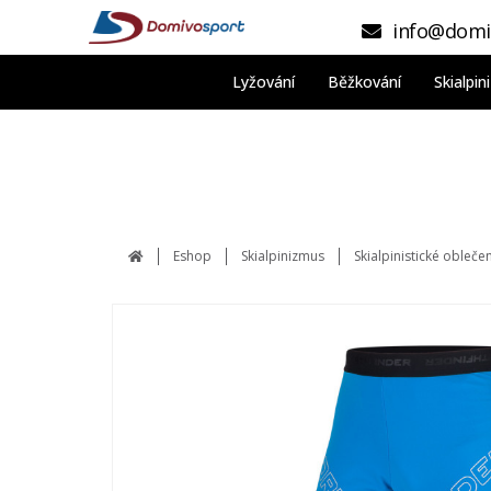
info@domi
Lyžování
Běžkování
Skialpi
Eshop
Skialpinizmus
Skialpinistické obleče