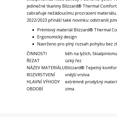
jedinečné tkaniny Blizzard® Thermal Comfort,
zabraňuje nežádoucímu prozrazení materiálu. 
2022/2023 přináší také novinku: odstranili jsm
Prémiový materiál Blizzard® Thermal Com
Ergonomický design
Navrženo pro plný rozsah pohybu bez zt
ČINNOSTI
běh na lyžích, Skialpinism
ŘEZAT
úzký řez
NÁZEV MATERIÁLU
Blizzard® Tepelný komfor
ROZVRSTVENÍ
vnější vrstva
HLAVNÍ VÝHODY
extrémně prodyšný materi
OBDOBÍ
zima