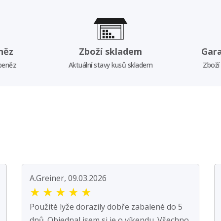
něz
Zboží skladem
Gar
 peněz
Aktuální stavy kusů skladem
Zboží
A.Greiner, 09.03.2026
★
★
★
★
★
Použité lyže dorazily dobře zabalené do 5
dnů. Objednal jsem si je o víkendu. Všechno