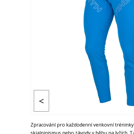
<
Zpracování pro každodenní venkovní tréninky n
skialpinismus nebo závody v běhu na lyžích. Ta