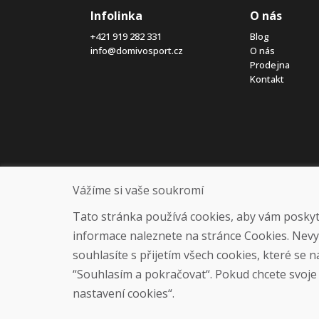
Infolinka
O nás
+421 919 282 331
Blog
info@domivosport.cz
O nás
Prodejna
Kontakt
Vážíme si vaše soukromí
Tato stránka používá cookies, aby vám poskytla
informace naleznete na stránce Cookies. Nev
souhlasíte s přijetím všech cookies, které se 
“Souhlasím a pokračovat“. Pokud chcete svoje n
nastavení cookies“.