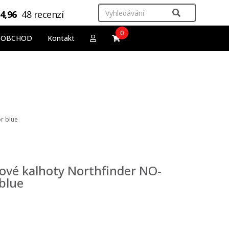
4,96
48 recenzí
0
OOBCHOD
Kontakt
r blue
gové kalhoty Northfinder NO-
blue