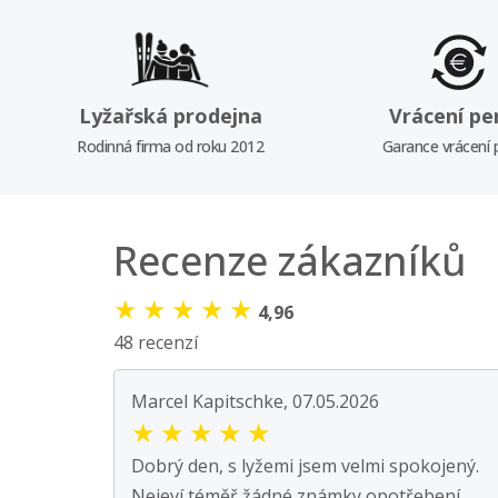
Lyžařská prodejna
Vrácení pe
Rodinná firma od roku 2012
Garance vrácení
Recenze zákazníků
★
★
★
★
★
4,96
48 recenzí
Marcel Kapitschke, 07.05.2026
★
★
★
★
★
Dobrý den, s lyžemi jsem velmi spokojený.
Nejeví téměř žádné známky opotřebení.