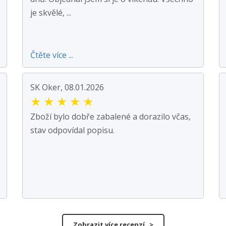
je skvělé, ...
Čtěte více ...
SK Oker, 08.01.2026
★
★
★
★
★
Zboží bylo dobře zabalené a dorazilo včas,
stav odpovídal popisu.
Zobrazit více recenzí >