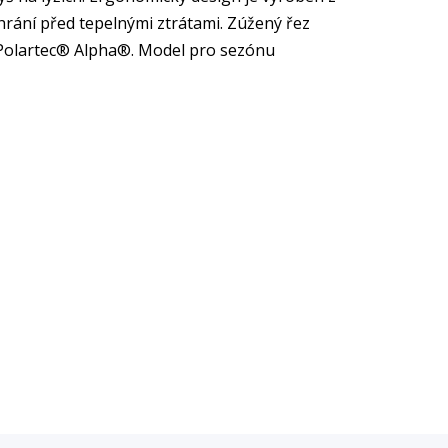
rání před tepelnými ztrátami. Zúžený řez
í Polartec® Alpha®. Model pro sezónu