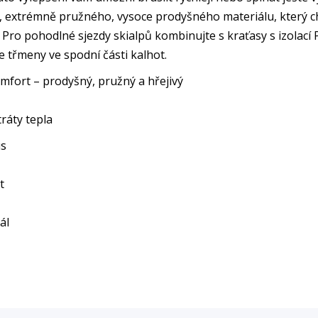
 extrémně pružného, vysoce prodyšného materiálu, který ch
Pro pohodlné sjezdy skialpů kombinujte s kraťasy s izolac
e třmeny ve spodní části kalhot.
fort – prodyšný, pružný a hřejivý
ráty tepla
us
t
ál