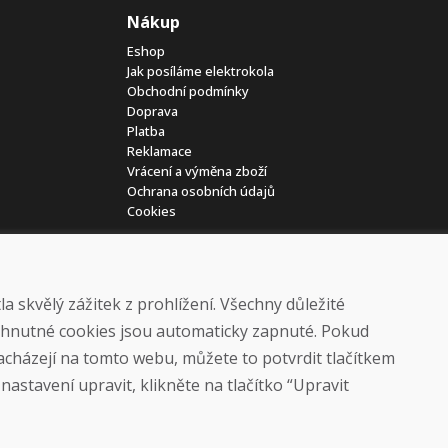
Nákup
Eshop
Jak posíláme elektrokola
Obchodní podmínky
Doprava
Platba
Reklamace
Vrácení a výměna zboží
Ochrana osobních údajů
Cookies
 skvělý zážitek z prohlížení. Všechny důležité
yhnutné cookies jsou automaticky zapnuté. Pokud
nacházejí na tomto webu, můžete to potvrdit tlačítkem
© DOMIVOSPORT 2026, všechna práva vyhrazena
astavení upravit, klikněte na tlačítko “Upravit
DUFEKSOFT
-
tvorba webových stránek
,
tvorba eshopů