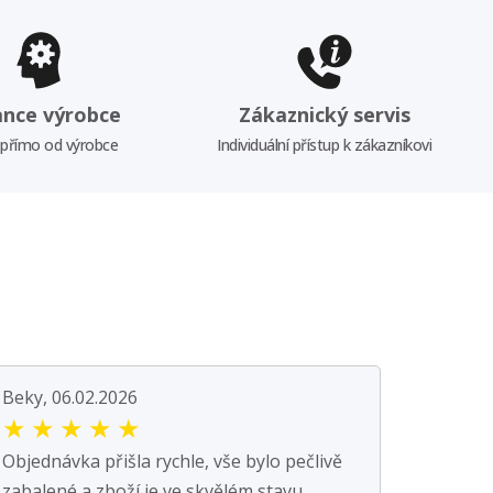
ance výrobce
Zákaznický servis
 přímo od výrobce
Individuální přístup k zákazníkovi
Beky, 06.02.2026
★
★
★
★
★
Objednávka přišla rychle, vše bylo pečlivě
zabalené a zboží je ve skvělém stavu.