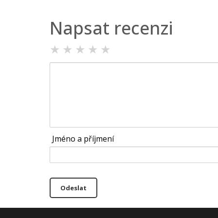
Napsat recenzi
★
★
★
★
★
Jméno a příjmení
Odeslat