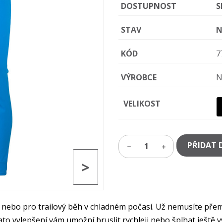
DOSTUPNOST
S
STAV
N
KÓD
7
VÝROBCE
N
VELIKOST
PŘIDAT 
1
>
ebo pro trailový běh v chladném počasí. Už nemusíte přemýšl
to vylepšení vám umožní bruslit rychleji nebo šplhat ještě v