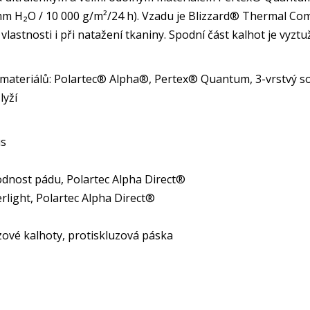
m H₂O / 10 000 g/m²/24 h). Vzadu je Blizzard® Thermal Comf
 vlastnosti i při natažení tkaniny. Spodní část kalhot je vy
teriálů: Polartec® Alpha®, Pertex® Quantum, 3-vrstvý so
lyží
us
dnost pádu, Polartec Alpha Direct®
ght, Polartec Alpha Direct®
zové kalhoty, protiskluzová páska