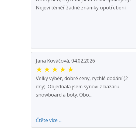
Nejeví téměř žádné známky opotřebení.
Jana Kováčová, 04.02.2026
★
★
★
★
★
Velký výběr, dobré ceny, rychlé dodání (2
dny). Objednala jsem synovi z bazaru
snowboard a boty. Obo...
Čtěte více ...