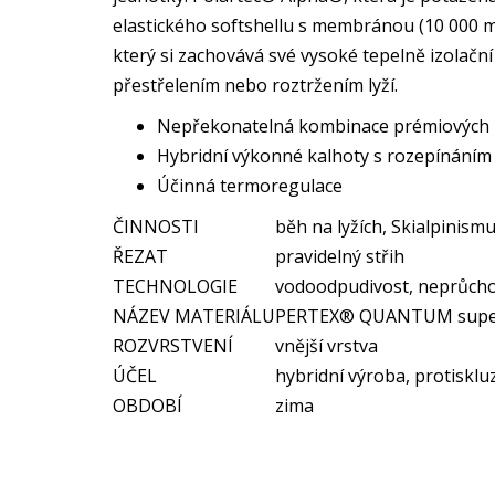
elastického softshellu s membránou (10 000 m
který si zachovává své vysoké tepelně izolační
přestřelením nebo roztržením lyží.
Nepřekonatelná kombinace prémiových ma
Hybridní výkonné kalhoty s rozepínáním 
Účinná termoregulace
ČINNOSTI
běh na lyžích, Skialpinism
ŘEZAT
pravidelný střih
TECHNOLOGIE
vodoodpudivost, neprůcho
NÁZEV MATERIÁLU
PERTEX® QUANTUM superli
ROZVRSTVENÍ
vnější vrstva
ÚČEL
hybridní výroba, protisklu
OBDOBÍ
zima