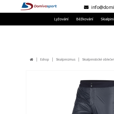
info@domi
Lyžování
Běžkování
Skialpi
Eshop
Skialpinizmus
Skialpinistické obleče