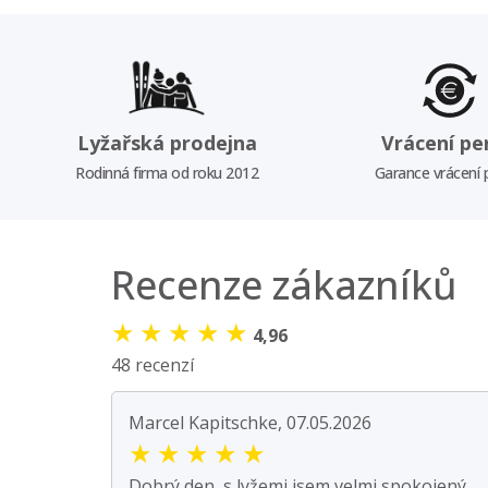
Lyžařská prodejna
Vrácení pe
Rodinná firma od roku 2012
Garance vrácení
Recenze zákazníků
★
★
★
★
★
4,96
48 recenzí
Marcel Kapitschke, 07.05.2026
★
★
★
★
★
Dobrý den, s lyžemi jsem velmi spokojený.