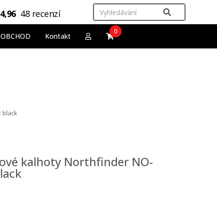
4,96
48 recenzí
0
OOBCHOD
Kontakt
 black
gové kalhoty Northfinder NO-
lack