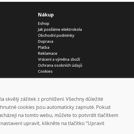
Nákup
Eshop
Jak posíláme elektrokola
Obchodní podmínky
Doprava
Platba
Reklamace
Vrácení a výměna zboží
Ochrana osobních údajů
Cookies
 skvělý zážitek z prohlížení. Všechny důležité
yhnutné cookies jsou automaticky zapnuté. Pokud
nacházejí na tomto webu, můžete to potvrdit tlačítkem
© DOMIVOSPORT 2026, všechna práva vyhrazena
astavení upravit, klikněte na tlačítko “Upravit
DUFEKSOFT
-
tvorba webových stránek
,
tvorba eshopů