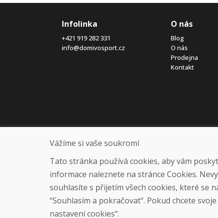
Infolinka
O nás
+421 919 282 331
Blog
info@domivosport.cz
O nás
Prodejna
Kontakt
Vážíme si vaše soukromí
Tato stránka používá cookies, aby vám poskytla
informace naleznete na stránce Cookies. Nev
souhlasíte s přijetím všech cookies, které se 
“Souhlasím a pokračovat“. Pokud chcete svoje n
nastavení cookies“.