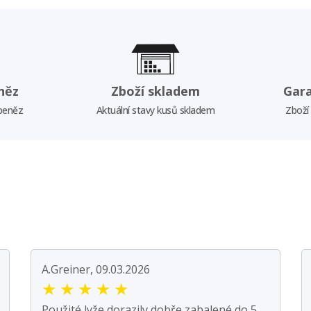
něz
Zboží skladem
Gar
 peněz
Aktuální stavy kusů skladem
Zboží
A.Greiner, 09.03.2026
★
★
★
★
★
Použité lyže dorazily dobře zabalené do 5