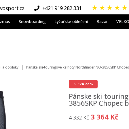
★
★
★
★
★
vosport.cz
+421 919 282 331
nizmus
Snowboarding
Lyžařské oblečení
Bazar
VELK
ní a doplňky
Pánske ski-touringové kalhoty Northfinder NO-3856SKP Chopec
SLEVA 22 %
Pánske ski-tourin
3856SKP Chopec b
3 364 Kč
4 332 Kč