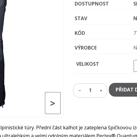
DOSTUPNOST
S
STAV
N
KÓD
7
VÝROBCE
N
VELIKOST
PŘIDAT 
1
>
istické túry. Přední část kalhot je zateplena špičkovou izol
a ultralehkým a velmi odolným materiálem Pertex® Quantum.