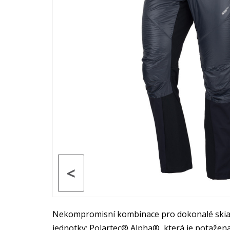
<
Nekompromisní kombinace pro dokonalé skialpin
jednotky: Polartec® Alpha®, která je potažen