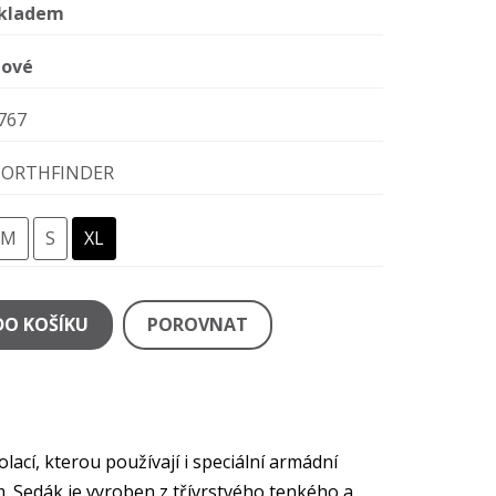
kladem
ové
767
ORTHFINDER
M
S
XL
DO KOŠÍKU
POROVNAT
ací, kterou používají i speciální armádní
 Sedák je vyroben z třívrstvého tenkého a