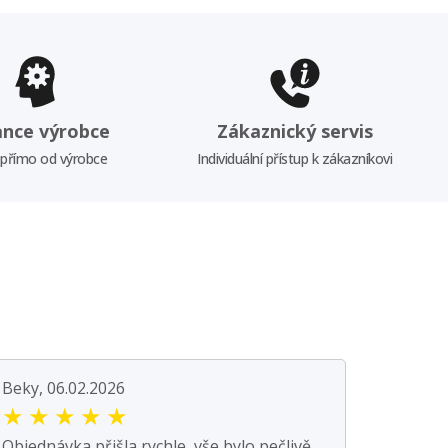
ance výrobce
Zákaznický servis
 přímo od výrobce
Individuální přístup k zákazníkovi
Beky, 06.02.2026
★
★
★
★
★
Objednávka přišla rychle, vše bylo pečlivě