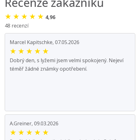
Recenze zákazníků
★
★
★
★
★
4,96
48 recenzí
Marcel Kapitschke, 07.05.2026
★
★
★
★
★
Dobrý den, s lyžemi jsem velmi spokojený. Nejeví
téměř žádné známky opotřebení.
A.Greiner, 09.03.2026
★
★
★
★
★