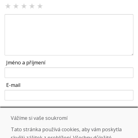
★
★
★
★
★
Jméno a příjmení
E-mail
Odeslat
Vážíme si vaše soukromí
Tato stránka používá cookies, aby vám poskytla
skvělý zážitek z prohlížení. Všechny důležité