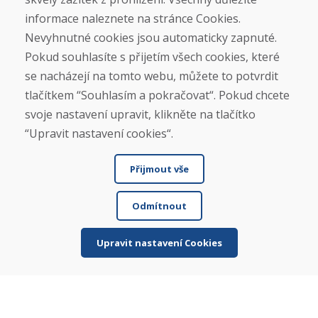
Infolinka
informace naleznete na stránce Cookies.
+421 919 282 331
Nevyhnutné cookies jsou automaticky zapnuté.
info@domivosport.cz
Pokud souhlasíte s přijetím všech cookies, které
se nacházejí na tomto webu, můžete to potvrdit
O nás
tlačítkem “Souhlasím a pokračovat“. Pokud chcete
Blog
svoje nastavení upravit, klikněte na tlačítko
O nás
Prodejna
“Upravit nastavení cookies“.
Kontakt
Přijmout vše
Nákup
Eshop
Odmítnout
Jak posíláme elektrokola
Obchodní podmínky
Upravit nastavení Cookies
Doprava
Platba
Reklamace
Vrácení a výměna zboží
Ochrana osobních údajů
Cookies