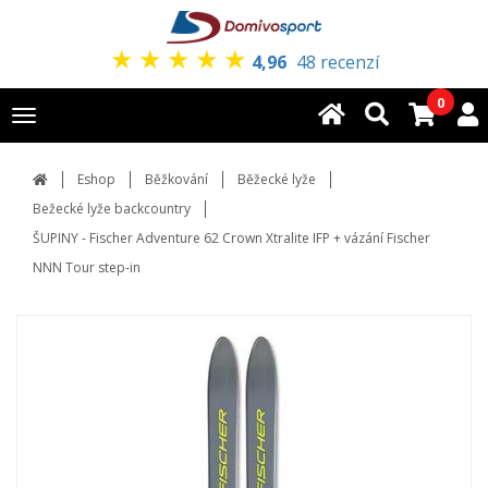
★
★
★
★
★
4,96
48 recenzí
0
Toggle
navigation
Eshop
Běžkování
Běžecké lyže
Bežecké lyže backcountry
ŠUPINY - Fischer Adventure 62 Crown Xtralite IFP + vázání Fischer
NNN Tour step-in