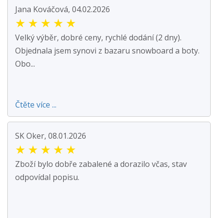
Jana Kováčová, 04.02.2026
★
★
★
★
★
Velký výběr, dobré ceny, rychlé dodání (2 dny).
Objednala jsem synovi z bazaru snowboard a boty.
Obo...
Čtěte více ...
SK Oker, 08.01.2026
★
★
★
★
★
Zboží bylo dobře zabalené a dorazilo včas, stav
odpovídal popisu.