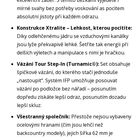
excelentní záběr. S těmito běžkami vyjedete i
mírné svahy bez potřeby voskování as pocitem
absolutní jistoty při každém odrazu.
Konstrukce Xtralite – Lehkost, kterou pocítíte:
Díky odlehčenému jádru se vzduchovými kanálky
jsou lyže překvapivě lehké. Šetříte tak energii při
delších výletech a manipulace s nimi je hračkou.
Vázání Tour Step-In (Turnamic®):
Set obsahuje
špičkové vázání, do kterého stačí jednoduše
„nastoupit“. Systém IFP umožňuje posouvat
vázání po podložce bez nářadí – posunutím
dopředu získáte lepší odraz, posunutím dozadu
lepší skluz.
Všestranný společník:
Přestože nejsou vybaveny
ocelovými hranami (čím jsou lehčí než
backcountry modely), jejich šířka 62 mm je