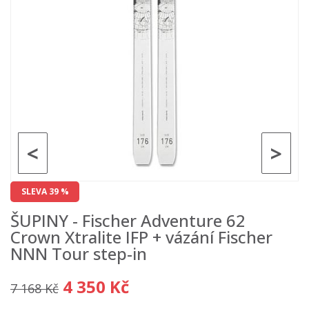
<
>
SLEVA 39 %
ŠUPINY - Fischer Adventure 62
Crown Xtralite IFP + vázání Fischer
NNN Tour step-in
4 350 Kč
7 168 Kč