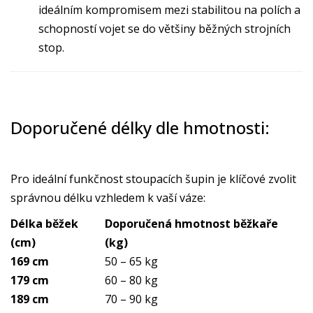
ideálním kompromisem mezi stabilitou na polích a
schopností vojet se do většiny běžných strojních
stop.
Doporučené délky dle hmotnosti:
Pro ideální funkčnost stoupacích šupin je klíčové zvolit
správnou délku vzhledem k vaší váze:
Délka běžek
Doporučená hmotnost běžkaře
(cm)
(kg)
169 cm
50 – 65 kg
179 cm
60 – 80 kg
189 cm
70 – 90 kg