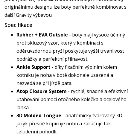
originálnímu designu lze boty perfektně kombinovat s
další Gravity výbavou.
Specifikace
Rubber + EVA Outsole
- boty mají vysoce účinný
protiskluzový vzor, který v kombinaci s
oděruvzdornou pryží poskytuje vyšší trvanlivost
podrážky a perfektní přilnavost.
Ankle Support -
díky fixačním výplním kolem
kotníku je noha v botě dokonale usazená a
nezvedá se při jízdě pata.
Atop Closure System
- rychlé, snadné a efektivní
utahování pomocí otočného kolečka a ocelového
lanka
3D Molded Tongue
- anatomicky tvarovaný 3D
jazyk přesně kopíruje nohu a zaručuje tak
celodenní pohodlí.