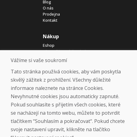
Blog
O nás
Prodejna
Kontakt
Nákup
Eshop
Jak posíláme elektrokola
Obchodní podmínky
Vážíme si vaše soukromí
Doprava
Platba
Tato stránka používá cookies, aby vám poskytla
Reklamace
skvělý zážitek z prohlížení. Všechny důležité
Vrácení a výměna zboží
informace naleznete na stránce Cookies.
Ochrana osobních údajů
Cookies
Nevyhnutné cookies jsou automaticky zapnuté.
Pokud souhlasíte s přijetím všech cookies, které
Sociální sítě
se nacházejí na tomto webu, můžete to potvrdit
tlačítkem “Souhlasím a pokračovat“. Pokud chcete
svoje nastavení upravit, klikněte na tlačítko