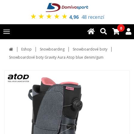
★
★
★
★
★
4,96
48 recenzí
0
Toggle
navigation
Eshop
Snowboarding
Snowboardové boty
Snowboardové boty Gravity Aura Atop blue denim/gum