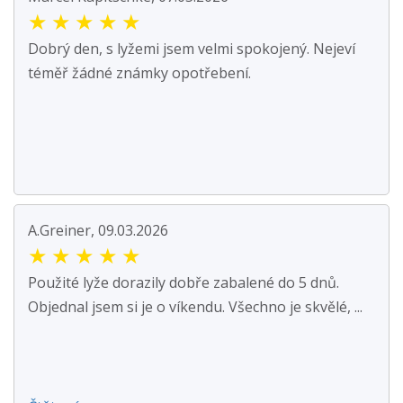
★
★
★
★
★
Dobrý den, s lyžemi jsem velmi spokojený. Nejeví
téměř žádné známky opotřebení.
A.Greiner, 09.03.2026
★
★
★
★
★
Použité lyže dorazily dobře zabalené do 5 dnů.
Objednal jsem si je o víkendu. Všechno je skvělé, ...