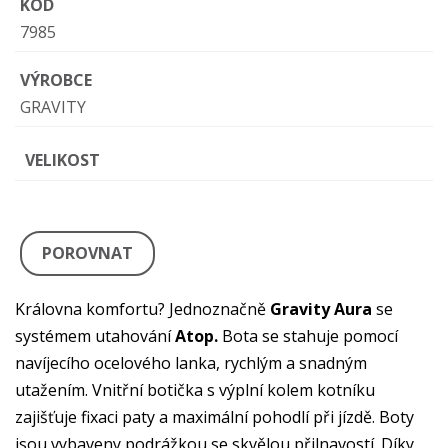
KÓD
7985
VÝROBCE
GRAVITY
VELIKOST
POROVNAT
Královna komfortu? Jednoznačně
Gravity Aura
se
systémem utahování
Atop.
Bota se stahuje pomocí
navíjecího ocelového lanka, rychlým a snadným
utažením. Vnitřní botička s výplní kolem kotníku
zajišťuje fixaci paty a maximální pohodlí při jízdě. Boty
jsou vybaveny podrážkou se skvělou přilnavostí. Díky