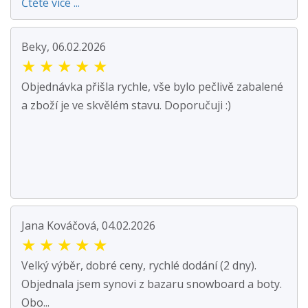
Čtěte více ...
Beky, 06.02.2026
★
★
★
★
★
Objednávka přišla rychle, vše bylo pečlivě zabalené
a zboží je ve skvělém stavu. Doporučuji :)
Jana Kováčová, 04.02.2026
★
★
★
★
★
Velký výběr, dobré ceny, rychlé dodání (2 dny).
Objednala jsem synovi z bazaru snowboard a boty.
Obo...