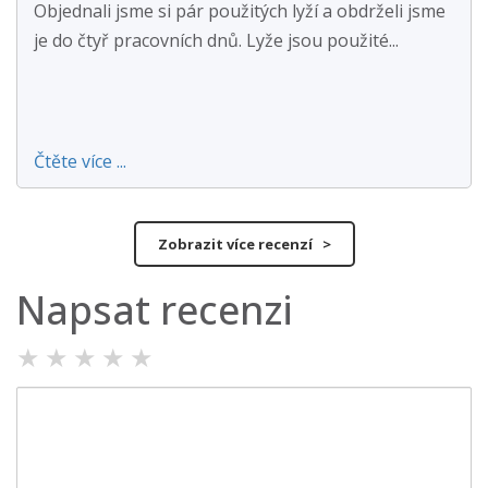
Objednali jsme si pár použitých lyží a obdrželi jsme
je do čtyř pracovních dnů. Lyže jsou použité...
Čtěte více ...
Zobrazit více recenzí >
Napsat recenzi
★
★
★
★
★