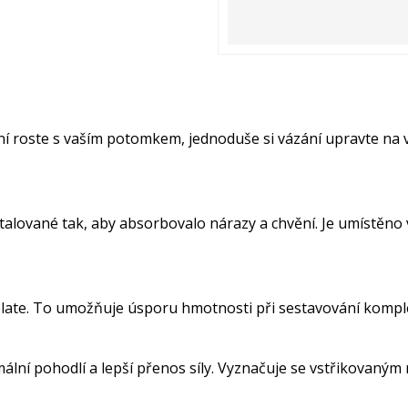
ání roste s vaším potomkem, jednoduše si vázání upravte na 
lované tak, aby absorbovalo nárazy a chvění. Je umístěno ve 
late. To umožňuje úsporu hmotnosti při sestavování komple
lní pohodlí a lepší přenos síly. Vyznačuje se vstřikovaný