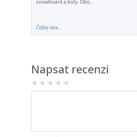
snowboard a boty. Obo...
Čtěte více ...
Napsat recenzi
★
★
★
★
★