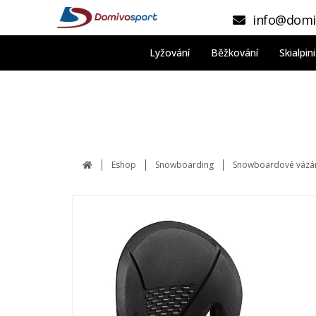
info@domi
Lyžování
Běžkování
Skialpi
Eshop
Snowboarding
Snowboardové vázá