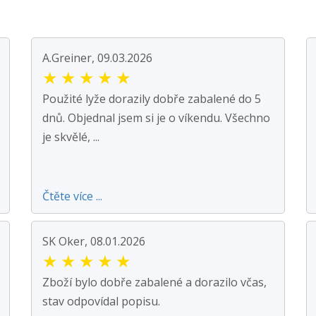
A.Greiner, 09.03.2026
★
★
★
★
★
Použité lyže dorazily dobře zabalené do 5
dnů. Objednal jsem si je o víkendu. Všechno
je skvělé, ...
Čtěte více ...
SK Oker, 08.01.2026
★
★
★
★
★
Zboží bylo dobře zabalené a dorazilo včas,
stav odpovídal popisu.