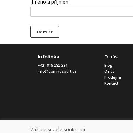
Jméno a příjmení
Odeslat
Infolinka
O nás
+421 919 282 331
Blog
info@domivosport.cz
O nás
Prodejna
Kontakt
Vážíme si vaše soukromí