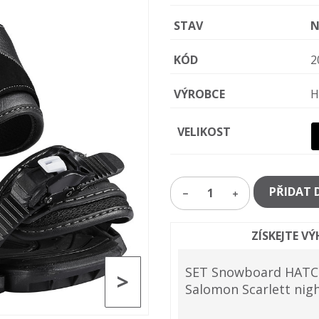
STAV
N
KÓD
2
VÝROBCE
H
VELIKOST
PŘIDAT 
1
ZÍSKEJTE V
SET Snowboard HATCH
>
Salomon Scarlett nig