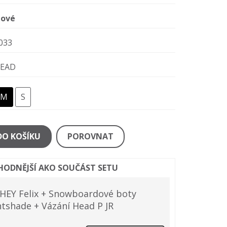
ové
033
EAD
M
S
DO KOŠÍKU
POROVNAT
ÝHODNĚJŠÍ AKO SOUČÁST SETU
EY Felix + Snowboardové boty
htshade + Vázání Head P JR