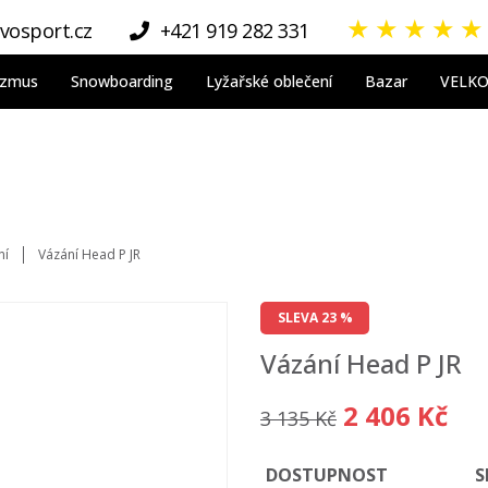
★
★
★
★
★
vosport.cz
+421 919 282 331
nizmus
Snowboarding
Lyžařské oblečení
Bazar
VELK
ní
Vázání Head P JR
SLEVA 23 %
Vázání Head P JR
2 406 Kč
3 135 Kč
DOSTUPNOST
S