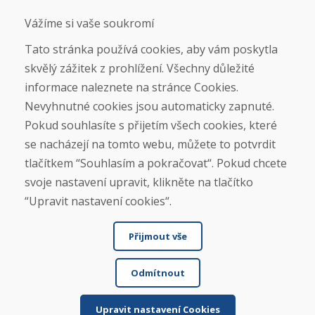
Jak posíláme elektrokola
Obchodní podmínky
Vážíme si vaše soukromí
Doprava
Platba
Tato stránka používá cookies, aby vám poskytla
Reklamace
skvělý zážitek z prohlížení. Všechny důležité
Vrácení a výměna zboží
informace naleznete na stránce Cookies.
Ochrana osobních údajů
Cookies
Nevyhnutné cookies jsou automaticky zapnuté.
Pokud souhlasíte s přijetím všech cookies, které
Sociální sítě
se nacházejí na tomto webu, můžete to potvrdit
tlačítkem “Souhlasím a pokračovat“. Pokud chcete
svoje nastavení upravit, klikněte na tlačítko
“Upravit nastavení cookies“.
Přijmout vše
Odmítnout
© DOMIVOSPORT 2026, všechna práva vyhrazena
DUFEKSOFT
-
tvorba webových stránek
,
tvorba eshopů
Upravit nastavení Cookies