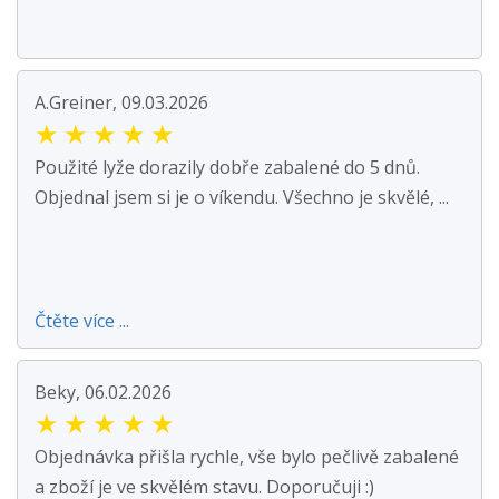
A.Greiner, 09.03.2026
★
★
★
★
★
Použité lyže dorazily dobře zabalené do 5 dnů.
Objednal jsem si je o víkendu. Všechno je skvělé, ...
Čtěte více ...
Beky, 06.02.2026
★
★
★
★
★
Objednávka přišla rychle, vše bylo pečlivě zabalené
a zboží je ve skvělém stavu. Doporučuji :)