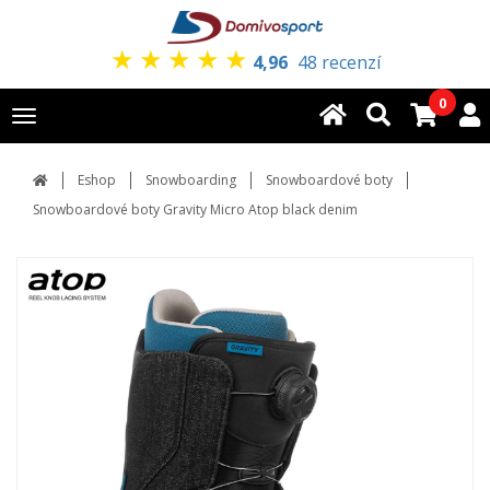
★
★
★
★
★
4,96
48 recenzí
0
Toggle
navigation
Eshop
Snowboarding
Snowboardové boty
Snowboardové boty Gravity Micro Atop black denim