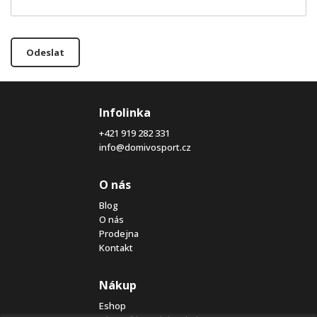
Odeslat
Infolinka
+421 919 282 331
info@domivosport.cz
O nás
Blog
O nás
Prodejna
Kontakt
Nákup
Eshop