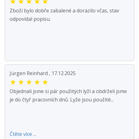
★
★
★
★
★
Zboží bylo dobře zabalené a dorazilo včas, stav
odpovídal popisu.
Jürgen Reinhard , 17.12.2025
★
★
★
★
★
Objednali jsme si pár použitých lyží a obdrželi jsme
je do čtyř pracovních dnů. Lyže jsou použité...
Čtěte více ...