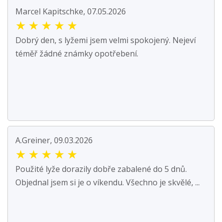
Marcel Kapitschke, 07.05.2026
★
★
★
★
★
Dobrý den, s lyžemi jsem velmi spokojený. Nejeví
téměř žádné známky opotřebení.
A.Greiner, 09.03.2026
★
★
★
★
★
Použité lyže dorazily dobře zabalené do 5 dnů.
Objednal jsem si je o víkendu. Všechno je skvělé, ...