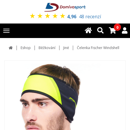
★
★
★
★
★
4,96
48 recenzí
0
Toggle
navigation
Eshop
Běžkování
Jiné
Čelenka Fischer Windshell