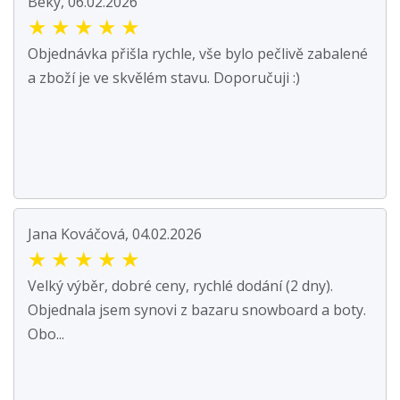
Beky, 06.02.2026
★
★
★
★
★
Objednávka přišla rychle, vše bylo pečlivě zabalené
a zboží je ve skvělém stavu. Doporučuji :)
Jana Kováčová, 04.02.2026
★
★
★
★
★
Velký výběr, dobré ceny, rychlé dodání (2 dny).
Objednala jsem synovi z bazaru snowboard a boty.
Obo...