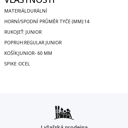
MATERIÁLDURÁLNÍ
HORNÍ/SPODNÍ PRŮMĚR TYČE (MM):14
RUKOJEŤ: JUNIOR
POPRUH:REGULAR JUNIOR
KOŠÍK:JUNIOR- 60 MM
SPIKE :OCEL
Lyžařská prodejna