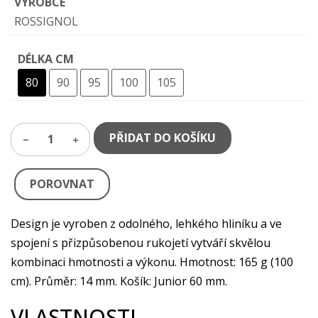
VÝROBCE
ROSSIGNOL
DÉLKA CM
80
90
95
100
105
PŘIDAT DO KOŠÍKU
1
POROVNAT
Design je vyroben z odolného, lehkého hliníku a ve
spojení s přizpůsobenou rukojetí vytváří skvělou
kombinaci hmotnosti a výkonu. Hmotnost: 165 g (100
cm). Průměr: 14 mm. Košík: Junior 60 mm.
VLASTNOSTI