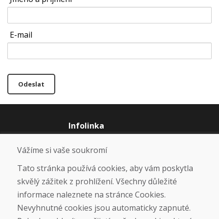
E-mail
Odeslat
Infolinka
+421 919 282 331
Vážíme si vaše soukromí
info@domivosport.cz
Tato stránka používá cookies, aby vám poskytla
O nás
skvělý zážitek z prohlížení. Všechny důležité
Blog
informace naleznete na stránce Cookies.
O nás
Nevyhnutné cookies jsou automaticky zapnuté.
Prodejna