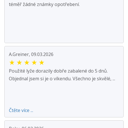
téměř žádné známky opotřebení.
A.Greiner, 09.03.2026
★
★
★
★
★
Použité lyže dorazily dobře zabalené do 5 dnů.
Objednal jsem si je o víkendu. Všechno je skvělé, ...
Čtěte více ...