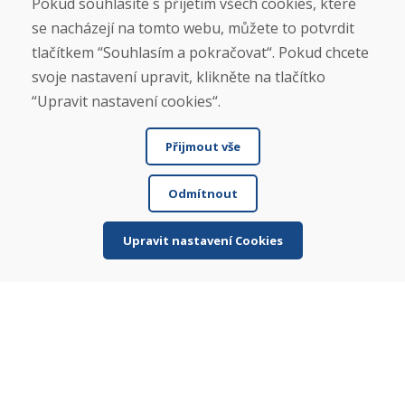
Kontakt
Pokud souhlasíte s přijetím všech cookies, které
se nacházejí na tomto webu, můžete to potvrdit
Nákup
tlačítkem “Souhlasím a pokračovat“. Pokud chcete
Eshop
svoje nastavení upravit, klikněte na tlačítko
Jak posíláme elektrokola
“Upravit nastavení cookies“.
Obchodní podmínky
Doprava
Přijmout vše
Platba
Reklamace
Vrácení a výměna zboží
Odmítnout
Ochrana osobních údajů
Cookies
Upravit nastavení Cookies
Sociální sítě