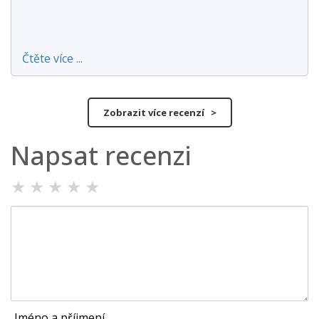
Čtěte více ...
Zobrazit více recenzí >
Napsat recenzi
★
★
★
★
★
Jméno a příjmení