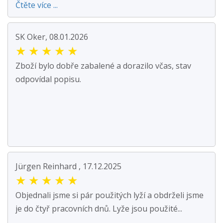
Čtěte více ...
SK Oker, 08.01.2026
★
★
★
★
★
Zboží bylo dobře zabalené a dorazilo včas, stav
odpovídal popisu.
Jürgen Reinhard , 17.12.2025
★
★
★
★
★
Objednali jsme si pár použitých lyží a obdrželi jsme
je do čtyř pracovních dnů. Lyže jsou použité...