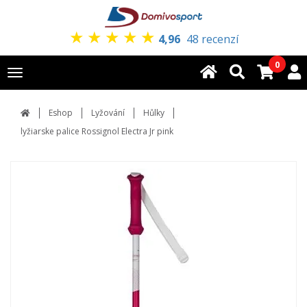
★
★
★
★
★
4,96
48 recenzí
0
Toggle
navigation
Eshop
Lyžování
Hůlky
lyžiarske palice Rossignol Electra Jr pink