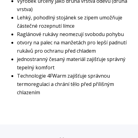
Výrobek určený jako druhá vrstva oděvu (druhá
vrstva)
Lehký, pohodlný stojánek se zipem umožňuje
částečné rozepnutí límce
Raglánové rukávy neomezují svobodu pohybu
otvory na palec na manžetách pro lepší padnutí
rukávů pro ochranu před chladem
jednostranný česaný materiál zajišťuje správný
tepelný komfort
Technologie 4FWarm zajišťuje správnou
termoregulaci a chrání tělo před přílišným
chlazením