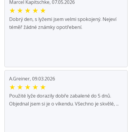
Marcel Kapitschke, 07.05.2026
★
★
★
★
★
Dobrý den, s lyžemi jsem velmi spokojený. Nejeví
téměř žádné známky opotřebení.
A.Greiner, 09.03.2026
★
★
★
★
★
Použité lyže dorazily dobře zabalené do 5 dnů.
Objednal jsem si je o víkendu. Všechno je skvělé, ...