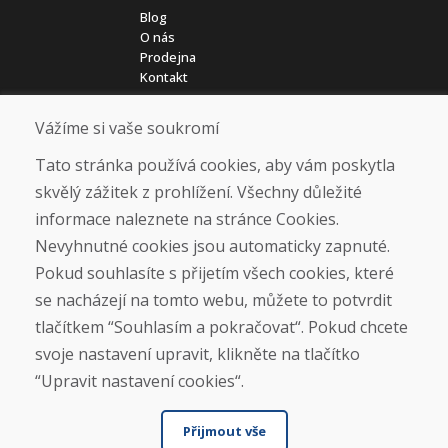
Blog
O nás
Prodejna
Kontakt
Vážíme si vaše soukromí
Nákup
Eshop
Tato stránka používá cookies, aby vám poskytla
Jak posíláme elektrokola
skvělý zážitek z prohlížení. Všechny důležité
Obchodní podmínky
informace naleznete na stránce Cookies.
Doprava
Platba
Nevyhnutné cookies jsou automaticky zapnuté.
Reklamace
Pokud souhlasíte s přijetím všech cookies, které
Vrácení a výměna zboží
se nacházejí na tomto webu, můžete to potvrdit
Ochrana osobních údajů
Cookies
tlačítkem “Souhlasím a pokračovat“. Pokud chcete
svoje nastavení upravit, klikněte na tlačítko
Sociální sítě
“Upravit nastavení cookies“.
Přijmout vše